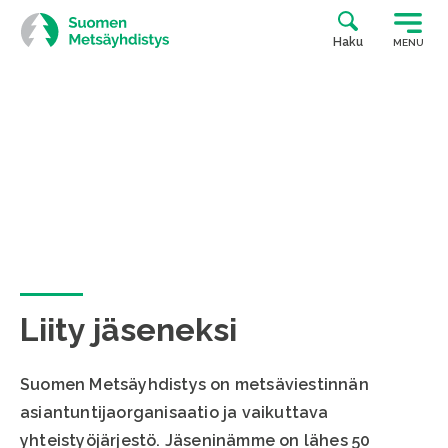
Siirry
suoraan
Haku
MENU
sisältöön
Liity jäseneksi
Suomen Metsäyhdistys on metsäviestinnän
asiantuntijaorganisaatio ja vaikuttava
yhteistyöjärjestö. Jäseninämme on lähes 50