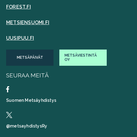
FOREST.FI
METSIENSUOMI.FI
UUSIPUU.FI
METSÄVIESTINTÄ
METSÄPÄIVÄT
OY
SEURAA MEITÄ
Suomen Metsäyhdistys
@metsayhdistysRy