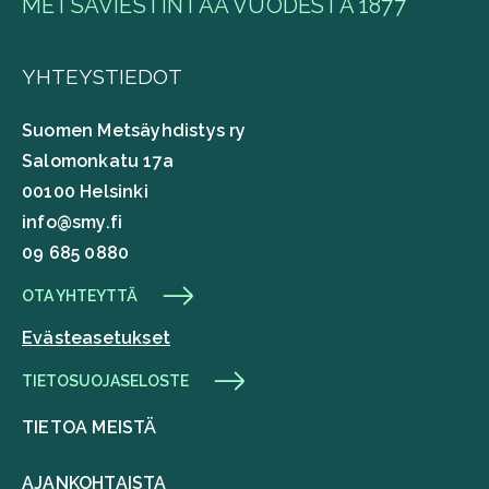
METSÄVIESTINTÄÄ VUODESTA 1877
YHTEYSTIEDOT
Suomen Metsäyhdistys ry
Salomonkatu 17a
00100 Helsinki
info@smy.fi
09 685 0880
OTA YHTEYTTÄ
Evästeasetukset
TIETOSUOJASELOSTE
TIETOA MEISTÄ
AJANKOHTAISTA