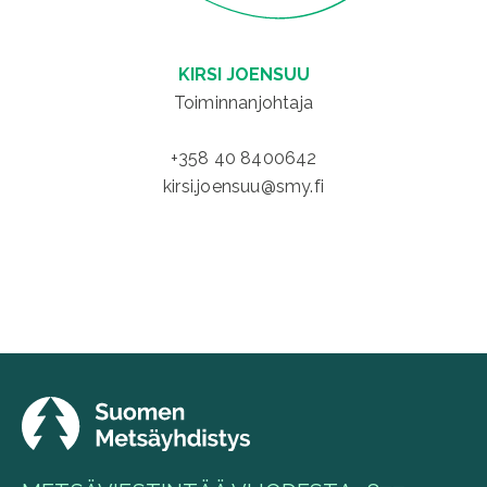
KIRSI JOENSUU
Toiminnanjohtaja
+358 40 8400642
kirsi.joensuu@smy.fi