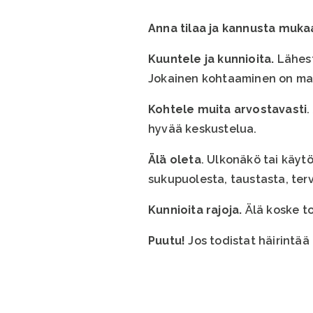
Anna tilaa ja kannusta muka
Kuuntele ja kunnioita.
Lähest
Jokainen kohtaaminen on mah
Kohtele muita arvostavasti
.
hyvää keskustelua.
Älä oleta
. Ulkonäkö tai käytö
sukupuolesta, taustasta, ter
Kunnioita rajoja.
Älä koske to
Puutu!
Jos todistat häirintää