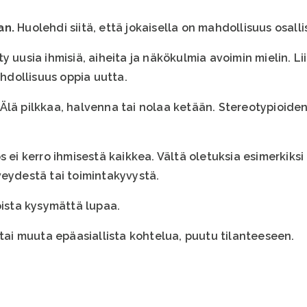
an.
Huolehdi siitä, että jokaisella on mahdollisuus osallis
y uusia ihmisiä, aiheita ja näkökulmia avoimin mielin. L
dollisuus oppia uutta.
 Älä pilkkaa, halvenna tai nolaa ketään. Stereotypioide
s ei kerro ihmisestä kaikkea. Vältä oletuksia esimerkiksi 
veydestä tai toimintakyvystä.
ista kysymättä lupaa.
 tai muuta epäasiallista kohtelua, puutu tilanteeseen.