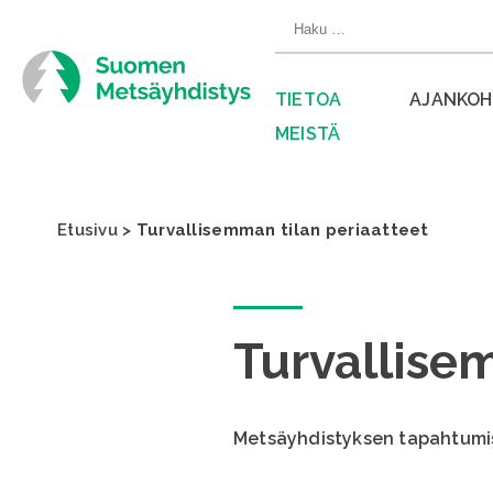
Siirry
Haku:
suoraan
sisältöön
TIETOA
AJANKOH
MEISTÄ
Sulje
valikko
Etusivu
>
Turvallisemman tilan periaatteet
Turvallise
Metsäyhdistyksen tapahtumis