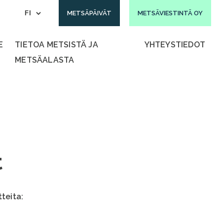
METSÄPÄIVÄT
METSÄVIESTINTÄ OY
E
TIETOA METSISTÄ JA
YHTEYSTIEDOT
METSÄALASTA
t
teita: