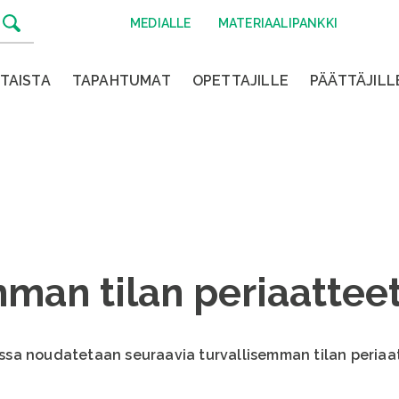
MEDIALLE
MATERIAALIPANKKI
TAISTA
TAPAHTUMAT
OPETTAJILLE
PÄÄTTÄJILL
mman tilan periaattee
sa noudatetaan seuraavia turvallisemman tilan periaat