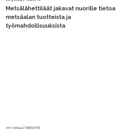
Metsälähettiläät jakavat nuorille tietoa
metsäalan tuotteista ja
työmahdollisuuksista
27.2.2024
|
TIEDOTE