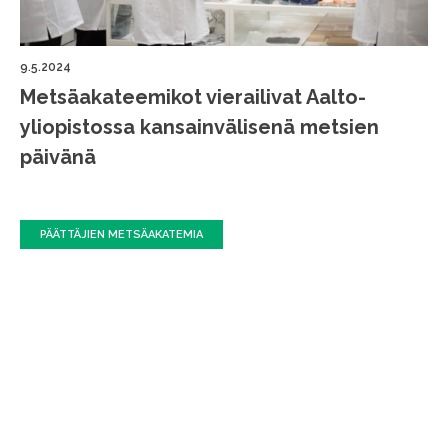
9.5.2024
Metsäakateemikot vierailivat Aalto-
yliopistossa kansainvälisenä metsien
päivänä
PÄÄTTÄJIEN METSÄAKATEMIA