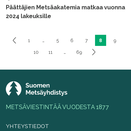
Päättäjien Metsäakatemia matkaa vuonna
2024 lakeuksille
1
…
5
6
7
8
9
Artikkelien
sivutus
10
11
…
69
METSÄVIESTINTÄÄ VUODESTA 1877
YHTEYSTIEDOT