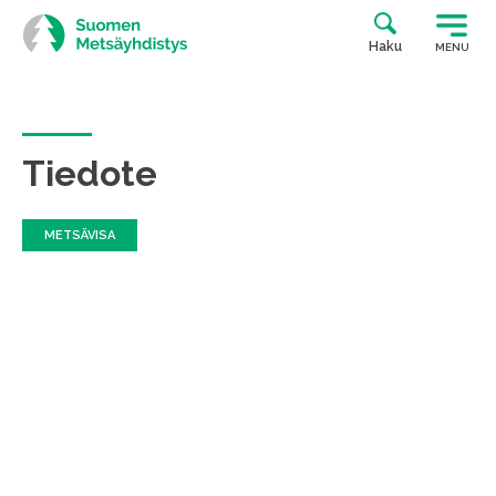
Siirry
suoraan
Haku
MENU
sisältöön
Tiedote
METSÄVISA