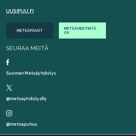
UUSIPUU.FI
METSÄVIESTINTÄ
METSÄPÄIVÄT
OY
SEURAA MEITÄ
Suomen Metsäyhdistys
@metsayhdistysRy
@metsapuhuu