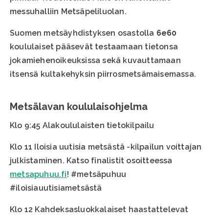
messuhalliin Metsäpeliluolan.
Suomen metsäyhdistyksen osastolla
6e60
koululaiset pääsevät testaamaan tietonsa
jokamiehenoikeuksissa sekä kuvauttamaan
itsensä kultakehyksin piirrosmetsämaisemassa.
Metsälavan koululaisohjelma
Klo 9:45 Alakoululaisten tietokilpailu
Klo 11 Iloisia uutisia metsästä -kilpailun voittajan
julkistaminen. Katso finalistit osoitteessa
metsapuhuu.fi
! #metsäpuhuu
#‎iloisiauutisiametsästä
Klo 12 Kahdeksasluokkalaiset haastattelevat