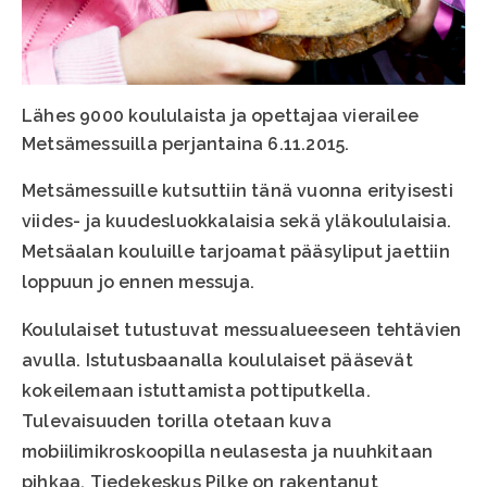
Lähes 9000 koululaista ja opettajaa vierailee
Metsämessuilla perjantaina 6.11.2015.
Metsämessuille kutsuttiin tänä vuonna erityisesti
viides- ja kuudesluokkalaisia sekä yläkoululaisia.
Metsäalan kouluille tarjoamat pääsyliput jaettiin
loppuun jo ennen messuja.
Koululaiset tutustuvat messualueeseen tehtävien
avulla. Istutusbaanalla koululaiset pääsevät
kokeilemaan istuttamista pottiputkella.
Tulevaisuuden torilla otetaan kuva
mobiilimikroskoopilla neulasesta ja nuuhkitaan
pihkaa. Tiedekeskus Pilke on rakentanut