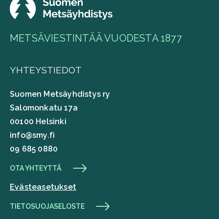
METSÄVIESTINTÄÄ VUODESTA 1877
YHTEYSTIEDOT
Suomen Metsäyhdistys ry
Salomonkatu 17a
00100 Helsinki
info@smy.fi
09 685 0880
OTA YHTEYTTÄ
Evästeasetukset
TIETOSUOJASELOSTE