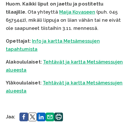
Huom. Kaikki liput on jaettu ja postitettu
tilaajille.
Ota yhteyttä
Maija Kovaseen
(puh. 045
6575442), mikäli lippuja on liian vähän tai ne eivät
ole saapuneet tiistaihin 3.11. mennessä.
Opettajat:
Info ja kartta Metsämessujen
tapahtumista
Alakoululaiset:
Tehtävät ja kartta Metsämessujen
alueesta
Yläkoululaiset:
Tehtävät ja kartta Metsämessujen
alueesta
Jaa.
Jaa.
Jaa.
Jaa.
Tulosta
Jaa:
sivu.