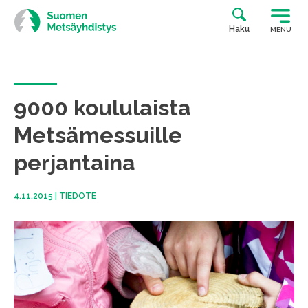
Siirry
suoraan
Haku
MENU
sisältöön
9000 koululaista
Metsämessuille
perjantaina
4.11.2015
|
TIEDOTE