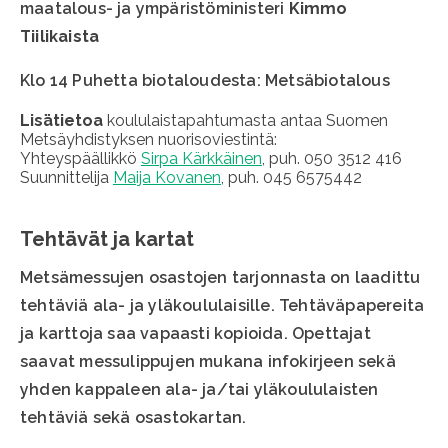
maatalous- ja ympäristöministeri
Kimmo
Tiilikaista
Klo 14 Puhetta biotaloudesta: Metsäbiotalous
Lisätietoa
koululaistapahtumasta antaa Suomen
Metsäyhdistyksen nuorisoviestintä:
Yhteyspäällikkö
Sirpa Kärkkäinen
, puh. 050 3512 416
Suunnittelija
Maija Kovanen
, puh. 045 6575442
Tehtävät ja kartat
Metsämessujen osastojen tarjonnasta on laadittu
tehtäviä ala- ja yläkoululaisille. Tehtäväpapereita
ja karttoja saa vapaasti kopioida. Opettajat
saavat messulippujen mukana infokirjeen sekä
yhden kappaleen ala- ja/tai yläkoululaisten
tehtäviä sekä osastokartan.