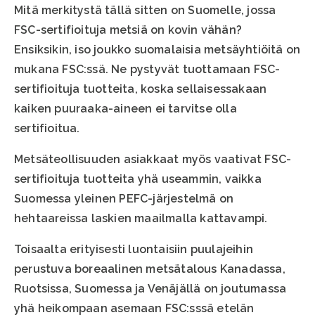
Mitä merkitystä tällä sitten on Suomelle, jossa
FSC-sertifioituja metsiä on kovin vähän?
Ensiksikin, iso joukko suomalaisia metsäyhtiöitä on
mukana FSC:ssä. Ne pystyvät tuottamaan FSC-
sertifioituja tuotteita, koska sellaisessakaan
kaiken puuraaka-aineen ei tarvitse olla
sertifioitua.
Metsäteollisuuden asiakkaat myös vaativat FSC-
sertifioituja tuotteita yhä useammin, vaikka
Suomessa yleinen PEFC-järjestelmä on
hehtaareissa laskien maailmalla kattavampi.
Toisaalta erityisesti luontaisiin puulajeihin
perustuva boreaalinen metsätalous Kanadassa,
Ruotsissa, Suomessa ja Venäjällä on joutumassa
yhä heikompaan asemaan FSC:sssä etelän