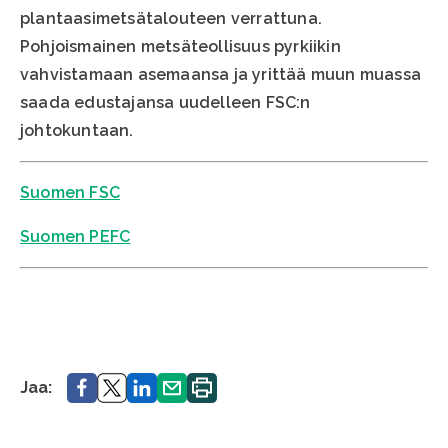
plantaasimetsätalouteen verrattuna.
Pohjoismainen metsäteollisuus pyrkiikin
vahvistamaan asemaansa ja yrittää muun muassa
saada edustajansa uudelleen FSC:n
johtokuntaan.
Suomen FSC
Suomen PEFC
Jaa.
Jaa.
Jaa.
Jaa.
Tulosta
Jaa:
sivu.