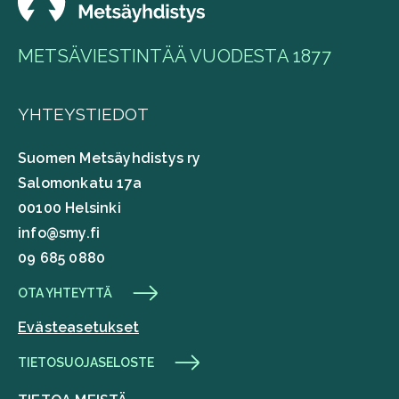
METSÄVIESTINTÄÄ VUODESTA 1877
YHTEYSTIEDOT
Suomen Metsäyhdistys ry
Salomonkatu 17a
00100 Helsinki
info@smy.fi
09 685 0880
OTA YHTEYTTÄ
Evästeasetukset
TIETOSUOJASELOSTE