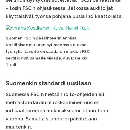
sertifiointiyritykset soveltavat FSC:n periaatteita
‒ tosin FSC:n ohjauksessa. Jatkossa auditoijat
käyttäisivät työnsä pohjana uusia indikaattoreita.
Suomen FSC:n pääsihteerin Anniina
Kostilaisen mukaan nyt menossa olevan
työn yksi tavoite on saada eri maiden FSC-
sertifioinnit samalle viivalle. Kuva: Heikki
Tuuli
Suomenkin standardi uusitaan
Suomessa FSC:n metsänhoito-ohjeiden eli
metsästandardin muokkaaminen uusien
indikaattoreiden mukaisiksi aloitetaan tänä
vuonna. Samalla standardi päivitetään
muutenkin.