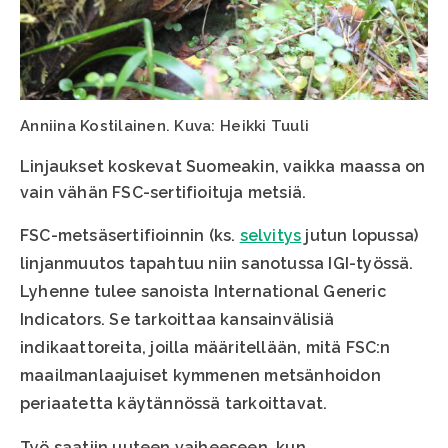
Anniina Kostilainen. Kuva: Heikki Tuuli
Linjaukset koskevat Suomeakin, vaikka maassa on
vain vähän FSC-sertifioituja metsiä.
FSC-metsäsertifioinnin (ks.
selvitys
jutun lopussa)
linjanmuutos tapahtuu niin sanotussa IGI-työssä.
Lyhenne tulee sanoista International Generic
Indicators. Se tarkoittaa kansainvälisiä
indikaattoreita, joilla määritellään, mitä FSC:n
maailmanlaajuiset kymmenen metsänhoidon
periaatetta käytännössä tarkoittavat.
Työ saatiin uuteen vaiheeseen, kun