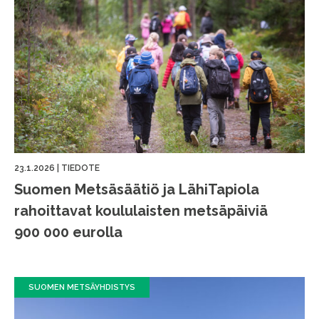
23.1.2026
|
TIEDOTE
Suomen Metsäsäätiö ja LähiTapiola
rahoittavat koululaisten metsäpäiviä
900 000 eurolla
SUOMEN METSÄYHDISTYS