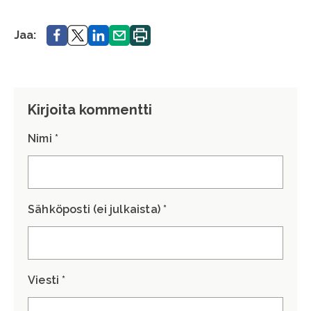
Jaa.
Jaa.
Jaa.
Jaa.
Tulosta
Jaa:
sivu.
Kirjoita kommentti
Nimi *
Sähköposti (ei julkaista) *
Viesti *