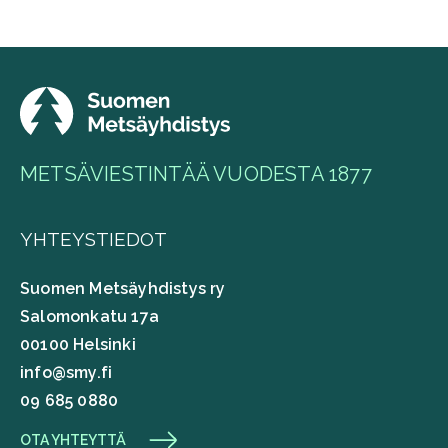
METSÄVIESTINTÄÄ VUODESTA 1877
YHTEYSTIEDOT
Suomen Metsäyhdistys ry
Salomonkatu 17a
00100 Helsinki
info@smy.fi
09 685 0880
OTA YHTEYTTÄ