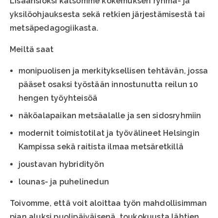
Lisäansioksi katsomme kokemuksen ryhmä- ja
yksilöohjauksesta sekä retkien järjestämisestä tai
metsäpedagogiikasta.
Meiltä saat
monipuolisen ja merkityksellisen tehtävän, jossa
pääset osaksi työstään innostunutta reilun 10
hengen työyhteisöä
näköalapaikan metsäalalle ja sen sidosryhmiin
modernit toimistotilat ja työvälineet Helsingin
Kampissa sekä raitista ilmaa metsäretkillä
joustavan hybridityön
lounas- ja puhelinedun
Toivomme, että voit aloittaa työn mahdollisimman
pian aluksi puolipäiväisenä, toukokuusta lähtien