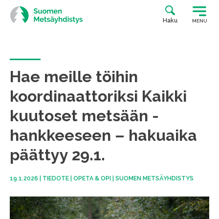
Siirry
suoraan
Haku
MENU
sisältöön
Hae meille töihin
koordinaattoriksi Kaikki
kuutoset metsään -
hankkeeseen – hakuaika
päättyy 29.1.
19.1.2026
|
TIEDOTE
|
OPETA & OPI
|
SUOMEN METSÄYHDISTYS