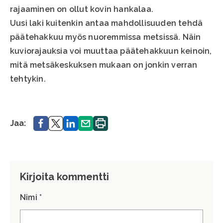
rajaaminen on ollut kovin hankalaa.
Uusi laki kuitenkin antaa mahdollisuuden tehdä
päätehakkuu myös nuoremmissa metsissä. Näin
kuviorajauksia voi muuttaa päätehakkuun keinoin,
mitä metsäkeskuksen mukaan on jonkin verran
tehtykin.
Jaa.
Jaa.
Jaa.
Jaa.
Tulosta
Jaa:
sivu.
Kirjoita kommentti
Nimi *