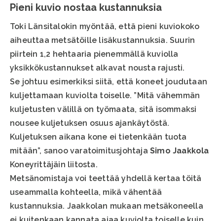
Pieni kuvio nostaa kustannuksia
Toki Länsitalokin myöntää, että pieni kuviokoko
aiheuttaa metsätöille lisäkustannuksia. Suurin
piirtein 1,2 hehtaaria pienemmällä kuviolla
yksikkökustannukset alkavat nousta rajusti.
Se johtuu esimerkiksi siitä, että koneet joudutaan
kuljettamaan kuviolta toiselle. ”Mitä vähemmän
kuljetusten välillä on työmaata, sitä isommaksi
nousee kuljetuksen osuus ajankäytöstä.
Kuljetuksen aikana kone ei tietenkään tuota
mitään”, sanoo varatoimitusjohtaja
Simo Jaakkola
Koneyrittäjäin liitosta.
Metsänomistaja voi teettää yhdellä kertaa töitä
useammalla kohteella, mikä vähentää
kustannuksia. Jaakkolan mukaan metsäkoneella
ei kuitenkaan kannata ajaa kuviolta toiselle kuin