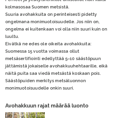
kolmasosaa Suomen metsistä.
Suuria avohakkuita on perinteisesti pidetty
ongelmana monimuotoisuudelle. Jos niin on,
ongelma ei kuitenkaan voi olla niin suuri kuin on
luultu.
Eivätkä ne edes ole oikeita avohakkuita:
Suomessa 15 vuotta voimassa ollut
metsäsertifiointi edellyttää 5‒10 säästöpuun
jättämistä jokaiselle avohakkuuhehtaarille, eikä
näitä puita saa viedä metsästä koskaan pois.
Säästöpuiden merkitys metsäluonnon
monimuotoisuudelle onkin suuri.
Avohakkuun rajat määrää luonto