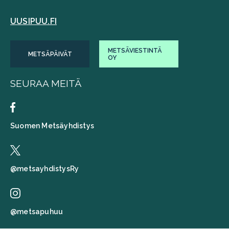
UUSIPUU.FI
METSÄVIESTINTÄ
METSÄPÄIVÄT
OY
SEURAA MEITÄ
Suomen Metsäyhdistys
@metsayhdistysRy
@metsapuhuu