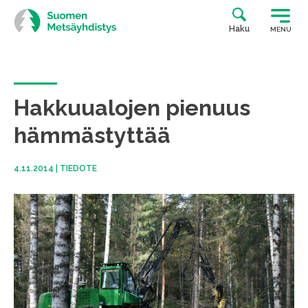
Siirry
suoraan
Haku
MENU
sisältöön
Hakkuualojen pienuus
hämmästyttää
4.11.2014
|
TIEDOTE