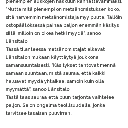
pienempien aukkojen hakkuun kannattavammaksi.
”Mutta mitä pienempi on metsänomistuksen koko,
sitä harvemmin metsänomistaja myy puuta. Tällöin
ostopäätöksessä painaa paljon enemmän käsitys
siitä, milloin on oikea hetki myydä”, sanoo
Länsitalo.
Tässä tilanteessa metsänomistajat alkavat
Länsitalon mukaan käyttäytyä joukkona
samansuuntaisesti. ”Käsitykset tahtovat mennä
samaan suuntaan, mistä seuraa, että kaikki
haluavat myydä yhtaikaa, samoin kuin olla
myymättä”, sanoo Länsitalo.
Tästä taas seuraa että puun tarjonta vaihtelee
paljon. Se on ongelma teollisuudelle, jonka
tarvitsee tasaisen puuvirran.