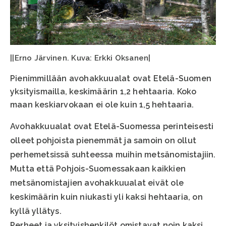
||Erno Järvinen. Kuva: Erkki Oksanen|
Pienimmillään avohakkuualat ovat Etelä-Suomen
yksityismailla, keskimäärin 1,2 hehtaaria. Koko
maan keskiarvokaan ei ole kuin 1,5 hehtaaria.
Avohakkuualat ovat Etelä-Suomessa perinteisesti
olleet pohjoista pienemmät ja samoin on ollut
perhemetsissä suhteessa muihin metsänomistajiin.
Mutta että Pohjois-Suomessakaan kaikkien
metsänomistajien avohakkuualat eivät ole
keskimäärin kuin niukasti yli kaksi hehtaaria, on
kyllä yllätys.
Perheet ja yksityishenkilöt omistavat noin kaksi