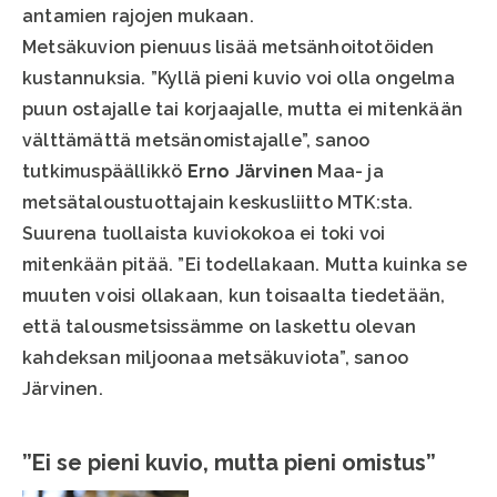
antamien rajojen mukaan.
Metsäkuvion pienuus lisää metsänhoitotöiden
kustannuksia. ”Kyllä pieni kuvio voi olla ongelma
puun ostajalle tai korjaajalle, mutta ei mitenkään
välttämättä metsänomistajalle”, sanoo
tutkimuspäällikkö
Erno Järvinen
Maa- ja
metsätaloustuottajain keskusliitto MTK:sta.
Suurena tuollaista kuviokokoa ei toki voi
mitenkään pitää. ”Ei todellakaan. Mutta kuinka se
muuten voisi ollakaan, kun toisaalta tiedetään,
että talousmetsissämme on laskettu olevan
kahdeksan miljoonaa metsäkuviota”, sanoo
Järvinen.
”Ei se pieni kuvio, mutta pieni omistus”