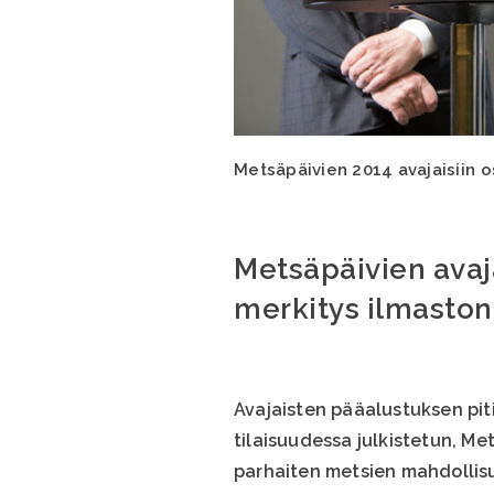
Metsäpäivien 2014 avajaisiin o
Metsäpäivien avaja
merkitys ilmasto
Avajaisten pääalustuksen pit
tilaisuudessa julkistetun, 
parhaiten metsien mahdolli