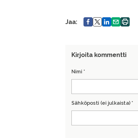
Jaa.
Jaa.
Jaa.
Jaa.
Tulosta
Jaa:
sivu.
Kirjoita kommentti
Nimi *
Sähköposti (ei julkaista) *