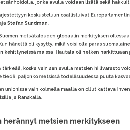
 metsänhoidolla, jonka avulla voidaan lisätä sekä hakku
ärjestettyyn keskusteluun osallistuivat Europarlamenti
aja
Stefan Sundman
.
 Suomen metsätalouden globaalin merkityksen ollessa
un häneltä oli kysytty, mikä voisi olla paras suomalainen
 kehittyneissä maissa, Hautala oli hetken harkittuaan
tärkeää, koska vain sen avulla metsien hiilivarasto voi
e tiedä, paljonko metsissä todellisuudessa puuta kasva
n unionissa vain kolmella maalla on ollut kattava inven
silla ja Ranskalla.
n herännyt metsien merkitykseen