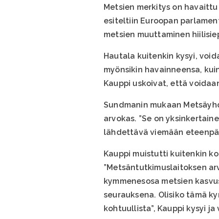
Metsien merkitys on havaittu
esiteltiin Euroopan parlament
metsien muuttaminen hiilisiep
Hautala kuitenkin kysyi, voi
myönsikin havainneensa, kui
Kauppi uskoivat, että voidaa
Sundmanin mukaan Metsäyhdis
arvokas. ”Se on yksinkertainen
lähdettävä viemään eteenpäi
Kauppi muistutti kuitenkin k
”Metsäntutkimuslaitoksen arvi
kymmenesosa metsien kasvust
seurauksena. Olisiko tämä ky
kohtuullista”, Kauppi kysyi ja 