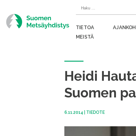
Siirry
Haku:
suoraan
sisältöön
TIETOA
AJANKOH
MEISTÄ
Sulje
valikko
Heidi Hauta
Suomen par
6.11.2014
|
TIEDOTE