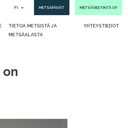
METSÄPÄIVÄT
METSÄVIESTINTÄ OY
E
TIETOA METSISTÄ JA
YHTEYSTIEDOT
METSÄALASTA
 on