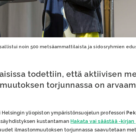
sallistui noin 500 metsäammattilaista ja sidosryhmien edu
isissa todettiin, että aktiivisen 
nmuutoksen torjunnassa on arvaam
i Helsingin yliopiston ympäristönsuojelun professori
Pek
Metsäyhdistyksen kustantaman
Hakata vai säästää -kirjan
suudet ilmastonmuutoksen torjunnassa saavutetaan me