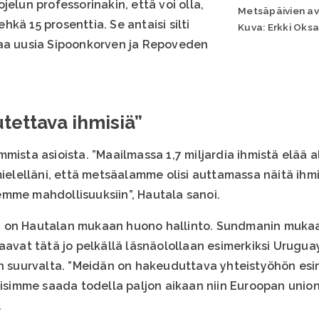
jelun professorinakin, että voi olla,
Metsäpäivien avaj
kä 15 prosenttia. Se antaisi silti
Kuva: Erkki Oks
taa uusia Sipoonkorven ja Repoveden
tettava ihmisiä”
mista asioista. ”Maailmassa 1,7 miljardia ihmistä elää al
mielelläni, että metsäalamme olisi auttamassa näitä ihmis
mme mahdollisuuksiin”, Hautala sanoi.
a on Hautalan mukaan huono hallinto. Sundmanin muka
aavat tätä jo pelkällä läsnäolollaan esimerkiksi Uruguay
an suurvalta. ”Meidän on hakeuduttava yhteistyöhön esi
voisimme saada todella paljon aikaan niin Euroopan union
.