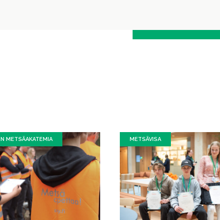
EN METSÄAKATEMIA
METSÄVISA