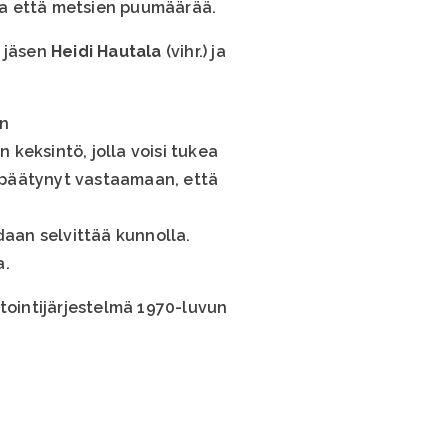
ita että metsien puumäärää.
n jäsen
Heidi Hautala
(vihr.) ja
an
 keksintö, jolla voisi tukea
 päätynyt vastaamaan, että
daan selvittää kunnolla.
a.
tointijärjestelmä 1970-luvun