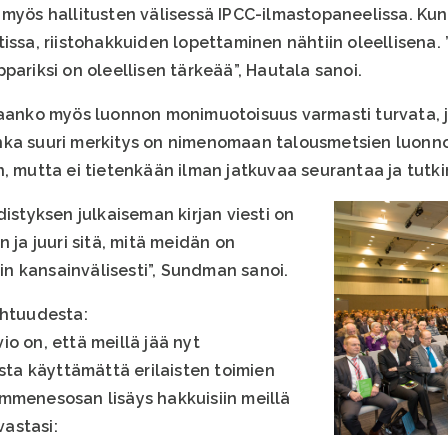
 myös hallitusten välisessä IPCC-ilmastopaneelissa. Kun
issa, riistohakkuiden lopettaminen nähtiin oleellisena. ”
pariksi on oleellisen tärkeää”, Hautala sanoi.
daanko myös luonnon monimuotoisuus varmasti turvata, j
nka suuri merkitys on nimenomaan talousmetsien luonn
n, mutta ei tietenkään ilman jatkuvaa seurantaa ja tutk
tyksen julkaiseman kirjan viesti on
 ja juuri sitä, mitä meidän on
n kansainvälisesti”, Sundman sanoi.
ohtuudesta:
o on, että meillä jää nyt
a käyttämättä erilaisten toimien
mmenesosan lisäys hakkuisiin meillä
vastasi: