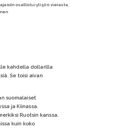
aisiin osallistui yli 500 vierasta.
anen
le kahdella dollarilla
iä. Se toisi aivan
an suomalaiset
ssa ja Kiinassa.
merkiksi Ruotsin kanssa.
issa kuin koko