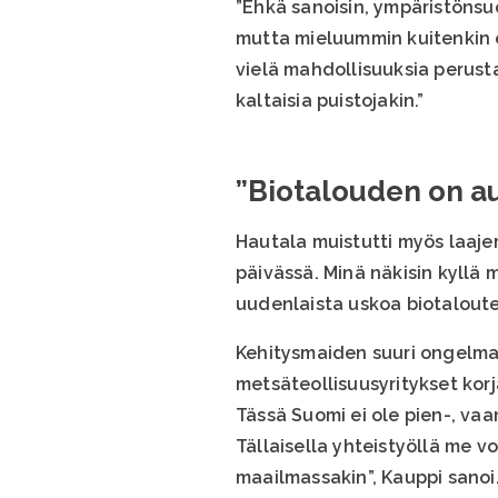
”Ehkä sanoisin, ympäristönsuo
mutta mieluummin kuitenkin eh
vielä mahdollisuuksia perus
kaltaisia puistojakin.”
”Biotalouden on au
Hautala muistutti myös laajem
päivässä. Minä näkisin kyllä 
uudenlaista uskoa biotaloute
Kehitysmaiden suuri ongelm
metsäteollisuusyritykset korj
Tässä Suomi ei ole pien-, va
Tällaisella yhteistyöllä me 
maailmassakin”, Kauppi sanoi