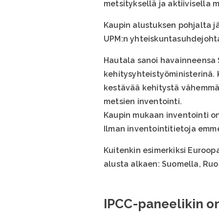
metsityksellä ja aktiivisella
Kaupin alustuksen pohjalta j
UPM:n yhteiskuntasuhdejoht
Hautala sanoi havainneensa
kehitysyhteistyöministerinä. K
kestävää kehitystä vähemmän
metsien inventointi.
Kaupin mukaan inventointi on 
Ilman inventointitietoja emm
Kuitenkin esimerkiksi Euroopa
alusta alkaen: Suomella, Ruot
IPCC-paneelikin o