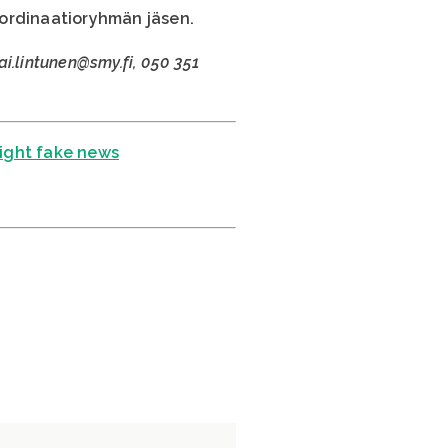
oordinaatioryhmän jäsen.
i.lintunen@smy.fi, 050 351
fight fake news