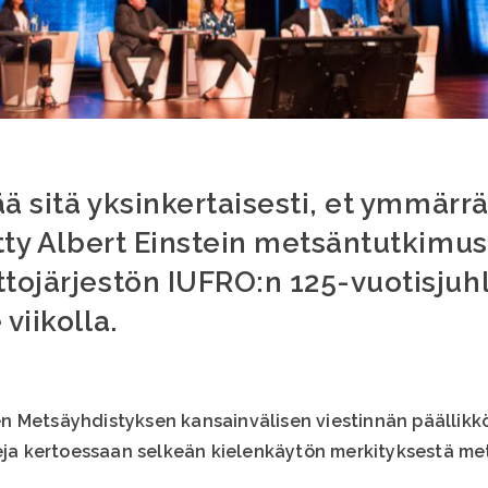
ää sitä yksinkertaisesti, et ymmärrä
etty Albert Einstein metsäntutkimus
ttojärjestön IUFRO:n 125-vuotisjuh
viikolla.
n Metsäyhdistyksen kansainvälisen viestinnän päällikk
teja kertoessaan selkeän kielenkäytön merkityksestä me