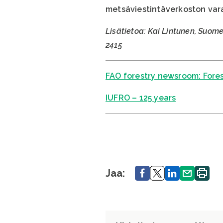
metsäviestintäverkoston vara
Lisätietoa: Kai Lintunen, Suom
2415
FAO forestry newsroom: Fore
IUFRO – 125 years
Jaa.
Jaa.
Jaa.
Jaa.
Tulosta
Jaa:
sivu.