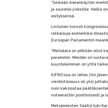
”Selkeän kielenkäytön merkit
ja suurelle yleisölle. Heille
esityksensä.
Lintunen korosti kongressiss
ratkaisuja esimerkiksi ilmas
Euroopan Parlamentin maankä
”Metsäala on pitkään ollut k
paremmin. Meidän on luotava 
kuunteleminen on yhtä tärke
IUFRO:ssa on lähes 700 jäsen
viestintäosuus oli yksi juhla
noin kaksisataa päätöksentek
noteerattiin positiivisesti ja l
Metsämiesten Säätiö tuki Kai