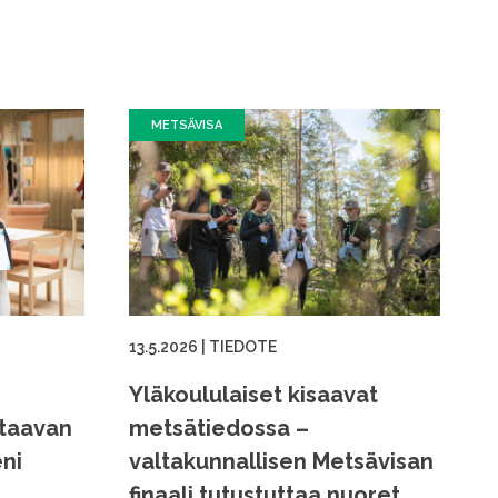
METSÄVISA
13.5.2026
|
TIEDOTE
Yläkoululaiset kisaavat
ttaavan
metsätiedossa –
ni
valtakunnallisen Metsävisan
finaali tutustuttaa nuoret