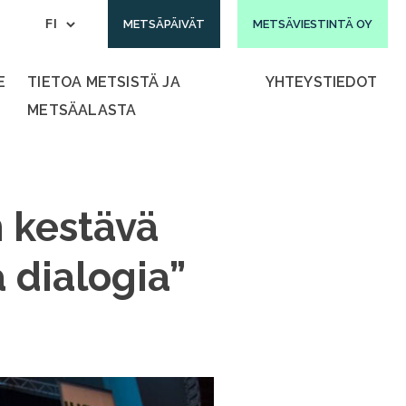
METSÄPÄIVÄT
METSÄVIESTINTÄ OY
E
TIETOA METSISTÄ JA
YHTEYSTIEDOT
METSÄALASTA
n kestävä
 dialogia”