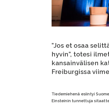
”Jos et osaa selitt
hyvin”, totesi ilm
kansainvälisen ka
Freiburgissa viime 
Tiedemiehenä esiintyi Suome
Einsteinin tunnettuja sitaat