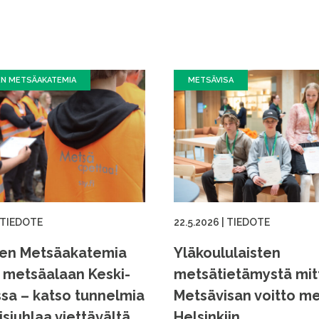
EN METSÄAKATEMIA
METSÄVISA
TIEDOTE
22.5.2026
|
TIEDOTE
ien Metsäakatemia
Yläkoululaisten
i metsäalaan Keski-
metsätietämystä mi
a – katso tunnelmia
Metsävisan voitto me
isjuhlaa viettävältä
Helsinkiin