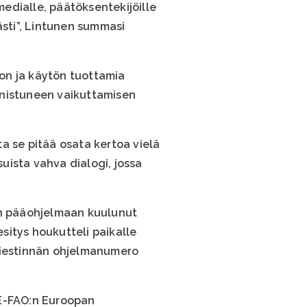
edialle, päätöksentekijöille
ästi”, Lintunen summasi
on ja käytön tuottamia
nnistuneen vaikuttamisen
a se pitää osata kertoa vielä
uista vahva dialogi, jossa
den pääohjelmaan kuulunut
esitys houkutteli paikalle
äviestinnän ohjelmanumero
CE-FAO:n Euroopan