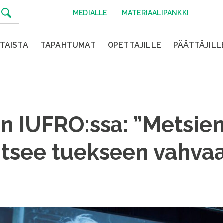
MEDIALLE
MATERIAALIPANKKI
TAISTA
TAPAHTUMAT
OPETTAJILLE
PÄÄTTÄJILL
en IUFRO:ssa: ”Metsie
itsee tuekseen vahvaa