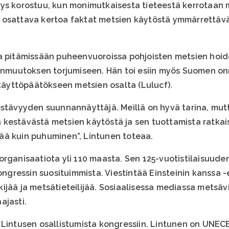
ys korostuu, kun monimutkaisesta tieteestä kerrotaan m
 on osattava kertoa faktat metsien käytöstä ymmärrettäv
a pitämissään puheenvuoroissa pohjoisten metsien hoid
tonmuutoksen torjumiseen. Hän toi esiin myös Suomen o
yttöpäätökseen metsien osalta (Lulucf).
estävyyden suunnannäyttäjä. Meillä on hyvä tarina, mutt
kestävästä metsien käytöstä ja sen tuottamista ratkais
ää kuin puhuminen”, Lintunen toteaa.
organisaatiota yli 110 maasta. Sen 125-vuotistilaisuu
kongressin suosituimmista. Viestintää Einsteinin kanssa -
ijää ja metsätieteilijää. Sosiaalisessa mediassa mets
aajasti.
 Lintusen osallistumista kongressiin. Lintunen on UNE