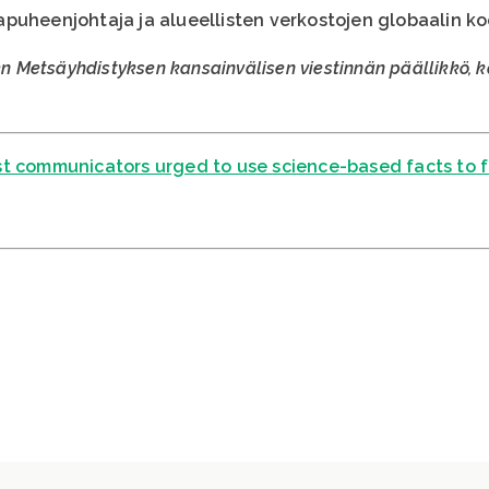
puheenjohtaja ja alueellisten verkostojen globaalin k
en Metsäyhdistyksen kansainvälisen viestinnän päällikkö, ka
st communicators urged to use science-based facts to 