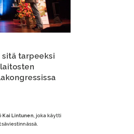
 sitä tarpeeksi
laitosten
lakongressissa
ö
Kai Lintunen
, joka käytti
tsäviestinnässä.