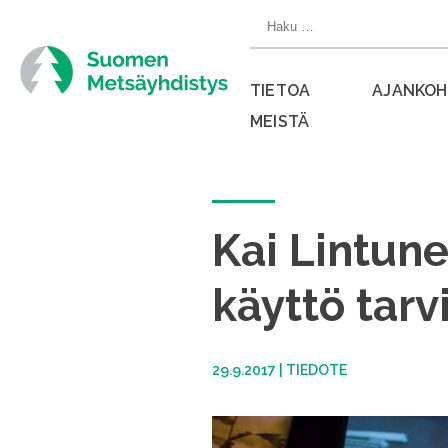
Siirry
Haku:
suoraan
sisältöön
TIETOA
AJANKOH
MEISTÄ
Sulje
valikko
Kai Lintun
käyttö tarv
29.9.2017
|
TIEDOTE