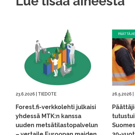
Lue lisää aiheesta
PÄÄTTÄJI
23.6.2026
|
TIEDOTE
26.5.2026
|
Forest.fi-verkkolehti julkaisi
Päättäj
yhdessä MTK:n kanssa
tutustu
uuden metsätilastopalvelun
Suomess
– vertaile Euroopan maiden
30-vuot