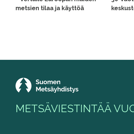
metsien tilaa ja käyttöä
keskust
METSÄVIESTINTÄÄ VUO