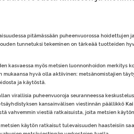
ilaisuudessa pitämässään puheenvuorossa hoidettujen j
alouden tunnetuksi tekeminen on tärkeää tuotteiden hy
iden kasvaessa myös metsien luonnonhoidon merkitys ko
 mukaansa hyvä olla aktiivinen: metsänomistajien täyty
idosta ja käytöstä.
llan virallisia puheenvuoroja seuranneessa keskustelus
tsäyhdistyksen kansainvälisen viestinnän päällikkö
Kai
tä vahvemmin viestiä ratkaisuista, joita metsien käytön
ä metsien käytön ratkaisut tulevaisuuden haasteisiin sa
ja vahvojen metsäviestinnän verkostojen tuella.