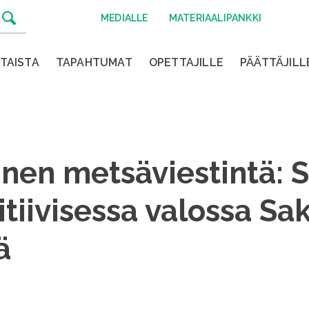
MEDIALLE
MATERIAALIPANKKI
TAISTA
TAPAHTUMAT
OPETTAJILLE
PÄÄTTÄJILL
inen metsäviestintä:
tiivisessa valossa Sa
ä