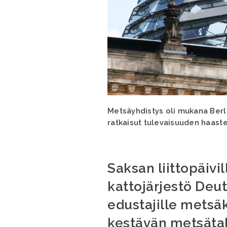
Metsäyhdistys oli mukana Berli
ratkaisut tulevaisuuden haaste
Saksan liittopäivi
kattojärjestö Deut
edustajille metsä
kestävän metsäta