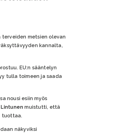
a terveiden metsien olevan
väksyttävyyden kannalta,
rostuu. EU:n sääntelyn
y tulla toimeen ja saada
sa nousi esiin myös
 Lintunen
muistutti, että
 tuottaa.
adaan näkyviksi