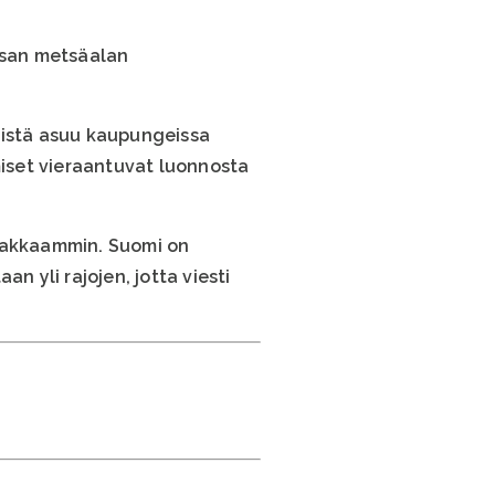
ksan metsäalan
sistä asuu kaupungeissa
iset vieraantuvat luonnosta
imakkaammin. Suomi on
n yli rajojen, jotta viesti