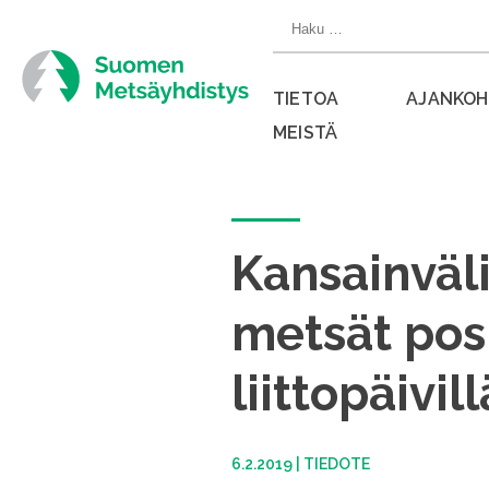
Siirry
Haku:
suoraan
sisältöön
TIETOA
AJANKOH
MEISTÄ
Sulje
valikko
Kansainväl
metsät posi
liittopäivill
6.2.2019
|
TIEDOTE