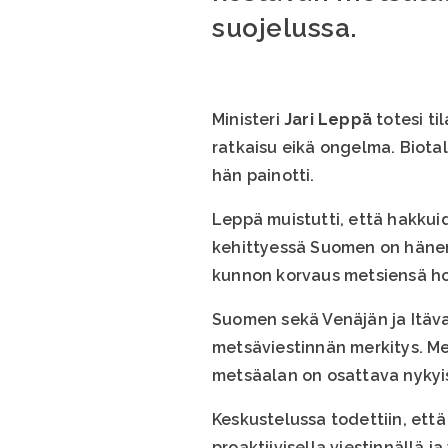
suojelussa.
Ministeri
Jari Leppä
totesi t
ratkaisu eikä ongelma. Biot
hän painotti.
Leppä muistutti, että hakku
kehittyessä Suomen on hänen
kunnon korvaus metsiensä ho
Suomen sekä Venäjän ja Itäva
metsäviestinnän merkitys. Me
metsäalan on osattava nykyis
Keskustelussa todettiin, ett
proaktiivisella viestinnällä 