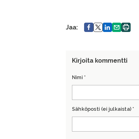
Jaa.
Jaa.
Jaa.
Jaa.
Tulosta
Jaa:
sivu.
Kirjoita kommentti
Nimi *
Sähköposti (ei julkaista) *