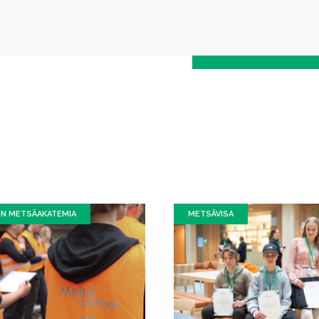
EN METSÄAKATEMIA
METSÄVISA