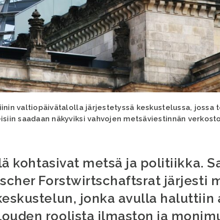
inin valtiopäivätalolla järjestetyssä keskustelussa, jossa 
isiin saadaan näkyviksi vahvojen metsäviestinnän verkosto
llä kohtasivat metsä ja politiikka.
scher Forstwirtschaftsrat järjesti 
keskustelun, jonka avulla haluttiin
louden roolista ilmaston ja moni