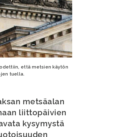
todettiin, että metsien käytön
jen tuella.
 Saksan metsäalan
maan liittopäivien
 avata kysymystä
muotoisuuden