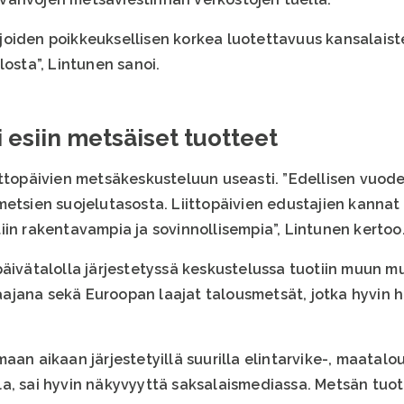
oiden poikkeuksellisen korkea luotettavuus kansalaiste
losta”, Lintunen sanoi.
esiin metsäiset tuotteet
ittopäivien metsäkeskusteluun useasti. ”Edellisen vuode
etsien suojelutasosta. Liittopäivien edustajien kannat o
iin rakentavampia ja sovinnollisempia”, Lintunen kertoo
päivätalolla järjestetyssä keskustelussa tuotiin muun m
ajana sekä Euroopan laajat talousmetsät, jotka hyvin 
aikaan järjestetyillä suurilla elintarvike-, maatalou
a, sai hyvin näkyvyyttä saksalaismediassa. Metsän tuot