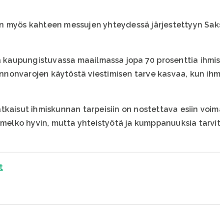
n myös kahteen messujen yhteydessä järjestettyyn Sa
tä kaupungistuvassa maailmassa jopa 70 prosenttia ihmi
nonvarojen käytöstä viestimisen tarve kasvaa, kun ihm
tkaisut ihmiskunnan tarpeisiin on nostettava esiin vo
 melko hyvin, mutta yhteistyötä ja kumppanuuksia tarvitaa
t