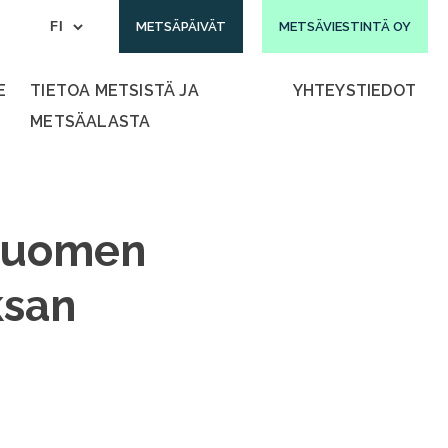
METSÄPÄIVÄT
METSÄVIESTINTÄ OY
E
TIETOA METSISTÄ JA
YHTEYSTIEDOT
METSÄALASTA
 Suomen
ksan