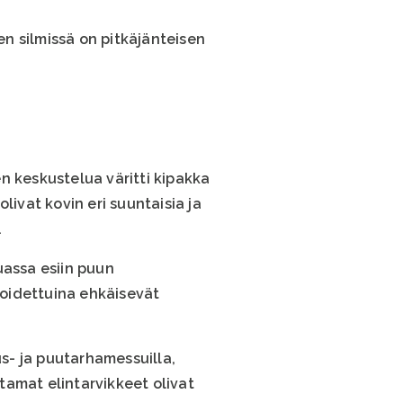
n silmissä on pitkäjänteisen
n keskustelua väritti kipakka
livat kovin eri suuntaisia ja
.
uassa esiin puun
hoidettuina ehkäisevät
s- ja puutarhamessuilla,
tamat elintarvikkeet olivat