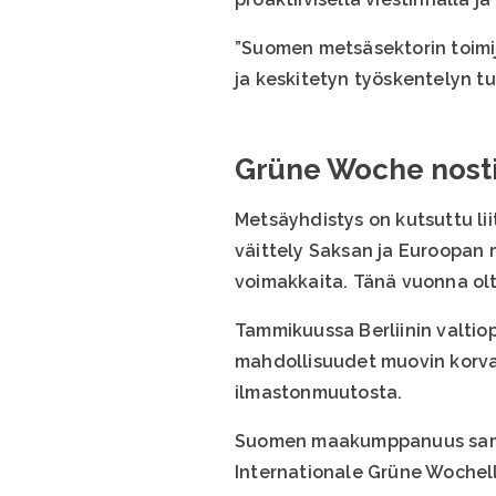
”Suomen metsäsektorin toimij
ja keskitetyn työskentelyn tu
Grüne Woche nosti 
Metsäyhdistys on kutsuttu li
väittely Saksan ja Euroopan m
voimakkaita. Tänä vuonna olt
Tammikuussa Berliinin valtio
mahdollisuudet muovin korva
ilmastonmuutosta.
Suomen maakumppanuus samaan 
Internationale Grüne Wochell