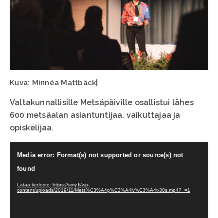
Kuva: Minnéa Mattbäck|
Valtakunnallisille Metsäpäiville osallistui lähes
600 metsäalan asiantuntijaa, vaikuttajaa ja
opiskelijaa.
Videotoistin
Media error: Format(s) not supported or source(s) not
found
Lataa tiedosto: https://smy.fi/wp-
content/uploads/2019/11/Mets%C3%A4p%C3%A4iv%C3%A4t-30s.mp4?_=1