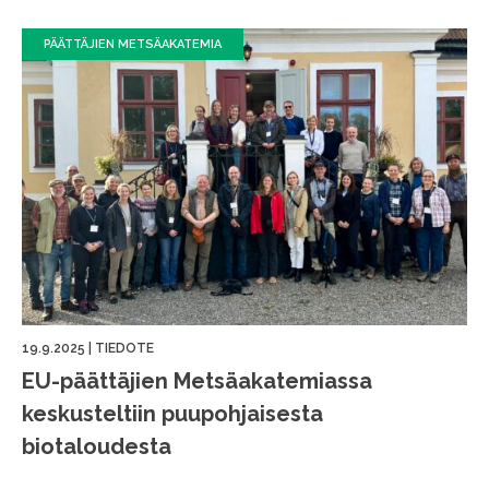
PÄÄTTÄJIEN METSÄAKATEMIA
19.9.2025
|
TIEDOTE
EU-päättäjien Metsäakatemiassa
keskusteltiin puupohjaisesta
biotaloudesta