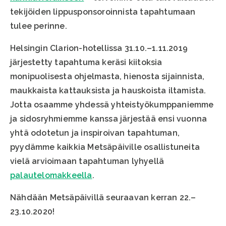
tekijöiden lippusponsoroinnista tapahtumaan
tulee perinne.
Helsingin Clarion-hotellissa 31.10.–1.11.2019
järjestetty tapahtuma keräsi kiitoksia
monipuolisesta ohjelmasta, hienosta sijainnista,
maukkaista kattauksista ja hauskoista iltamista.
Jotta osaamme yhdessä yhteistyökumppaniemme
ja sidosryhmiemme kanssa järjestää ensi vuonna
yhtä odotetun ja inspiroivan tapahtuman,
pyydämme kaikkia Metsäpäiville osallistuneita
vielä arvioimaan tapahtuman lyhyellä
palautelomakkeella
.
Nähdään Metsäpäivillä seuraavan kerran 22.–
23.10.2020!