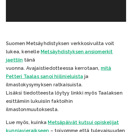
Suomen Metsäyhdistyksen verkkosivuilta voit
lukea, kenelle
Metsäyhdistyksen ansiomerkit
jaettiin
tänä
vuonna. Avajaistiedotteessa kerrotaan,
mitä
Petteri Taalas sanoi hiilinieluista
ja
ilmastokysymyksen ratkaisuista.
Lisäksi tiedotteesta löytyy linkki myös Taalaksen
esittämiin lukuisiin faktoihin
ilmastonmuutoksesta.
Lue myös, kuinka
Metsäpäivät kutsui opiskelijat
kunniavieraikseen
– toivomme että tulevaisuuden