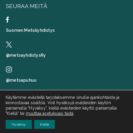
SEURAA MEITÄ
Suomen Metsäyhdistys
@metsayhdistysRy
@metsapuhuu
Käytämme evästeitä tarjotaksemme sinulle ajankohtaista ja
kiinnostavaa sisältöä. Voit hyväksyä evästeiden käytön
Suomen metsäyhdistys
painamalla "Hyväksy", kiellä evästeiden käyttö painamalla
"Kiellä" tai
muuttaa asetuksiasi tästä
.
Metsä puhuu
Hyväksy
Kiellä