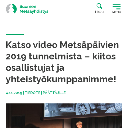
Siirry
suoraan
Haku
MENU
sisältöön
Katso video Metsäpäivien
2019 tunnelmista – kiitos
osallistujat ja
yhteistyökumppanimme!
4.11.2019
|
TIEDOTE
|
PÄÄTTÄJILLE