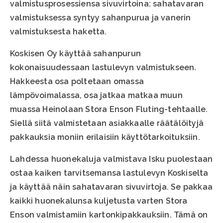
valmistusprosessiensa sivuvirtoina: sahatavaran
valmistuksessa syntyy sahanpurua ja vanerin
valmistuksesta haketta.
Koskisen Oy käyttää sahanpurun
kokonaisuudessaan lastulevyn valmistukseen.
Hakkeesta osa poltetaan omassa
lämpövoimalassa, osa jatkaa matkaa muun
muassa Heinolaan Stora Enson Fluting-tehtaalle.
Siellä siitä valmistetaan asiakkaalle räätälöityjä
pakkauksia moniin erilaisiin käyttötarkoituksiin.
Lahdessa huonekaluja valmistava Isku puolestaan
ostaa kaiken tarvitsemansa lastulevyn Koskiselta
ja käyttää näin sahatavaran sivuvirtoja. Se pakkaa
kaikki huonekalunsa kuljetusta varten Stora
Enson valmistamiin kartonkipakkauksiin. Tämä on