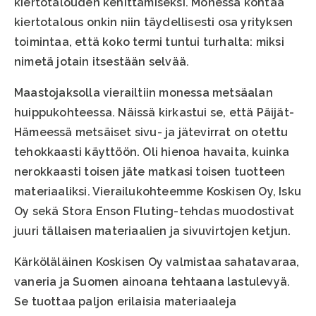
kiertotalouden kehittämiseksi. Monessa kohtaa
kiertotalous onkin niin täydellisesti osa yrityksen
toimintaa, että koko termi tuntui turhalta: miksi
nimetä jotain itsestään selvää.
Maastojaksolla vierailtiin monessa metsäalan
huippukohteessa. Näissä kirkastui se, että Päijät-
Hämeessä metsäiset sivu- ja jätevirrat on otettu
tehokkaasti käyttöön. Oli hienoa havaita, kuinka
nerokkaasti toisen jäte matkasi toisen tuotteen
materiaaliksi. Vierailukohteemme Koskisen Oy, Isku
Oy sekä Stora Enson Fluting-tehdas muodostivat
juuri tällaisen materiaalien ja sivuvirtojen ketjun.
Kärköläläinen Koskisen Oy valmistaa sahatavaraa,
vaneria ja Suomen ainoana tehtaana lastulevyä.
Se tuottaa paljon erilaisia materiaaleja