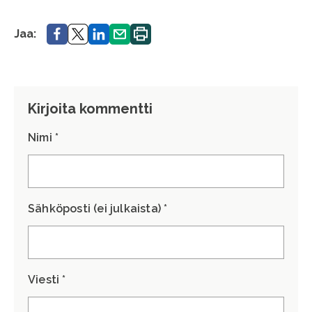
Jaa.
Jaa.
Jaa.
Jaa.
Tulosta
Jaa:
sivu.
Kirjoita kommentti
Nimi *
Sähköposti (ei julkaista) *
Viesti *