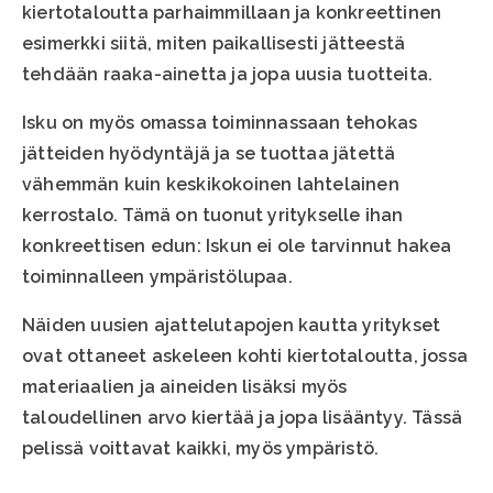
kiertotaloutta parhaimmillaan ja konkreettinen
esimerkki siitä, miten paikallisesti jätteestä
tehdään raaka-ainetta ja jopa uusia tuotteita.
Isku on myös omassa toiminnassaan tehokas
jätteiden hyödyntäjä ja se tuottaa jätettä
vähemmän kuin keskikokoinen lahtelainen
kerrostalo. Tämä on tuonut yritykselle ihan
konkreettisen edun: Iskun ei ole tarvinnut hakea
toiminnalleen ympäristölupaa.
Näiden uusien ajattelutapojen kautta yritykset
ovat ottaneet askeleen kohti kiertotaloutta, jossa
materiaalien ja aineiden lisäksi myös
taloudellinen arvo kiertää ja jopa lisääntyy. Tässä
pelissä voittavat kaikki, myös ympäristö.