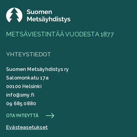
METSÄVIESTINTÄÄ VUODESTA 1877
YHTEYSTIEDOT
Suomen Metsäyhdistys ry
Salomonkatu 17a
00100 Helsinki
info@smy.fi
09 685 0880
OTA YHTEYTTÄ
Evästeasetukset