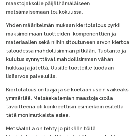
maastojaksolle päijäthämäläiseen
metsämaisemaan toukokuussa.
Yhden määritelmän mukaan kiertotalous pyrkii
maksimoimaan tuotteiden, komponenttien ja
materiaalien sekä niihin sitoutuneen arvon kiertoa
taloudessa mahdollisimman pitkään. Tuotanto ja
kulutus synnyttävät mahdollisimman vähän
hukkaa ja jätettä. Uusille tuotteille luodaan
lisäarvoa palveluilla.
Kiertotalous on laaja ja se koetaan usein vaikeaksi
ymmärtää. Metsäakatemian maastojaksolla
tavoitteena oli konkreettisin esimerkein esitellä
tätä monimutkaista asiaa.
Metsäalalla on tehty jo pitkään töitä