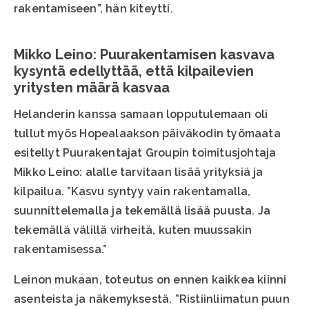
rakentamiseen”, hän kiteytti.
Mikko Leino: Puurakentamisen kasvava
kysyntä edellyttää, että kilpailevien
yritysten määrä kasvaa
Helanderin kanssa samaan lopputulemaan oli
tullut myös Hopealaakson päiväkodin työmaata
esitellyt Puurakentajat Groupin toimitusjohtaja
Mikko Leino: alalle tarvitaan lisää yrityksiä ja
kilpailua. ”Kasvu syntyy vain rakentamalla,
suunnittelemalla ja tekemällä lisää puusta. Ja
tekemällä välillä virheitä, kuten muussakin
rakentamisessa.”
Leinon mukaan, toteutus on ennen kaikkea kiinni
asenteista ja näkemyksestä. ”Ristiinliimatun puun