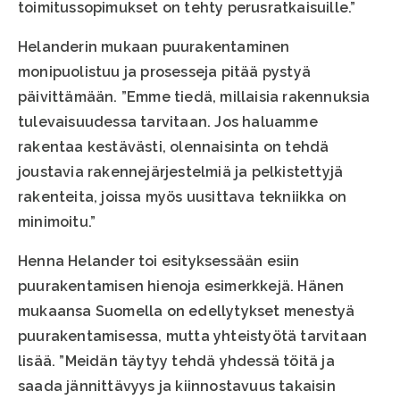
toimitussopimukset on tehty perusratkaisuille.”
Helanderin mukaan puurakentaminen
monipuolistuu ja prosesseja pitää pystyä
päivittämään. ”Emme tiedä, millaisia rakennuksia
tulevaisuudessa tarvitaan. Jos haluamme
rakentaa kestävästi, olennaisinta on tehdä
joustavia rakennejärjestelmiä ja pelkistettyjä
rakenteita, joissa myös uusittava tekniikka on
minimoitu.”
Henna Helander toi esityksessään esiin
puurakentamisen hienoja esimerkkejä. Hänen
mukaansa Suomella on edellytykset menestyä
puurakentamisessa, mutta yhteistyötä tarvitaan
lisää. ”Meidän täytyy tehdä yhdessä töitä ja
saada jännittävyys ja kiinnostavuus takaisin