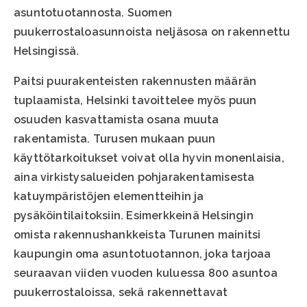
asuntotuotannosta. Suomen
puukerrostaloasunnoista neljäsosa on rakennettu
Helsingissä.
Paitsi puurakenteisten rakennusten määrän
tuplaamista, Helsinki tavoittelee myös puun
osuuden kasvattamista osana muuta
rakentamista. Turusen mukaan puun
käyttötarkoitukset voivat olla hyvin monenlaisia,
aina virkistysalueiden pohjarakentamisesta
katuympäristöjen elementteihin ja
pysäköintilaitoksiin. Esimerkkeinä Helsingin
omista rakennushankkeista Turunen mainitsi
kaupungin oma asuntotuotannon, joka tarjoaa
seuraavan viiden vuoden kuluessa 800 asuntoa
puukerrostaloissa, sekä rakennettavat