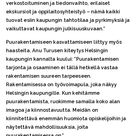
verkostoituminen ja tiedonvaihto, erilaiset
ekskursiot ja oppilaitosyhteistyö – nämä kaikki
tuovat esiin kaupungin tahtotilaa ja pyrkimyksiä ja
vaikuttavat kaupungin julkisuuskuvaan.”
Puurakentamiseen kasvattamiseen liittyy myös
haasteita. Anu Turusen kiteytys Helsingin
kaupungin kannalta kuului: ”Puurakentamisen
tarjonta ja osaaminen ei tällä hetkellä vastaa
rakentamisen suureen tarpeeseen.
Rakentamisessa on työvoimapula, joka näkyy
Helsingin kaupungille. Kun kehitämme
puurakentamista, ruokimme samalla koko alan
imagoa ja kiinnostavuutta. Meidän on
kiinnitettävä enemmän huomiota opiskelijoihin ja
näytettävä mahdollisuuksia, joita
puurakentamisessa on.”