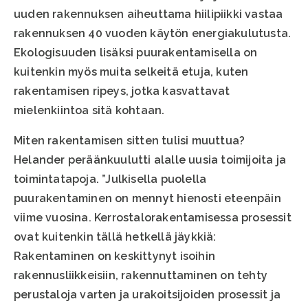
uuden rakennuksen aiheuttama hiilipiikki vastaa
rakennuksen 40 vuoden käytön energiakulutusta.
Ekologisuuden lisäksi puurakentamisella on
kuitenkin myös muita selkeitä etuja, kuten
rakentamisen ripeys, jotka kasvattavat
mielenkiintoa sitä kohtaan.
Miten rakentamisen sitten tulisi muuttua?
Helander peräänkuulutti alalle uusia toimijoita ja
toimintatapoja. ”Julkisella puolella
puurakentaminen on mennyt hienosti eteenpäin
viime vuosina. Kerrostalorakentamisessa prosessit
ovat kuitenkin tällä hetkellä jäykkiä:
Rakentaminen on keskittynyt isoihin
rakennusliikkeisiin, rakennuttaminen on tehty
perustaloja varten ja urakoitsijoiden prosessit ja