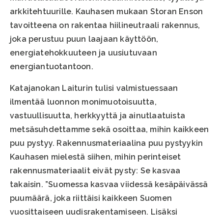
arkkitehtuurille. Kauhasen mukaan Storan Enson
tavoitteena on rakentaa hiilineutraali rakennus,
joka perustuu puun laajaan käyttöön,
energiatehokkuuteen ja uusiutuvaan
energiantuotantoon.
Katajanokan Laiturin tulisi valmistuessaan
ilmentää luonnon monimuotoisuutta,
vastuullisuutta, herkkyyttä ja ainutlaatuista
metsäsuhdettamme sekä osoittaa, mihin kaikkeen
puu pystyy. Rakennusmateriaalina puu pystyykin
Kauhasen mielestä siihen, mihin perinteiset
rakennusmateriaalit eivät pysty: Se kasvaa
takaisin. ”Suomessa kasvaa viidessä kesäpäivässä
puumäärä, joka riittäisi kaikkeen Suomen
vuosittaiseen uudisrakentamiseen. Lisäksi