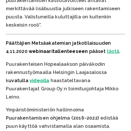
puurakentamisen kasvutavoitteet antavat
merkittävää lisäbuustia julkiseen rakentamiseen
puusta. Valistuneilla kuluttajilla on kuitenkin
keskeisin rooli”.
Päättäjien Metsäakatemian jatkotilaisuuden
4.11.2020
webinaaritallenteeseen
pääset
tästä
.
Puurakenteisen Hopealaakson päiväkodin
rakennustyömaalla Helsingin Laajasalossa
k
uvatulla
videolla
haastateltavana
Puurakentajat Group Oy:n toimitusjohtaja Mikko
Leino.
Ympäristöministeriön hallinnoima
Puurakentamisen ohjelma (2016−2022)
edistää
puun käyttöä vahvistamalla alan osaamista,