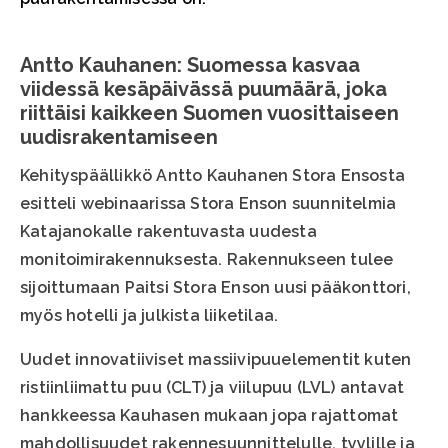
Antto Kauhanen: Suomessa kasvaa
viidessä kesäpäivässä puumäärä, joka
riittäisi kaikkeen Suomen vuosittaiseen
uudisrakentamiseen
Kehityspäällikkö Antto Kauhanen Stora Ensosta
esitteli webinaarissa Stora Enson suunnitelmia
Katajanokalle rakentuvasta uudesta
monitoimirakennuksesta. Rakennukseen tulee
sijoittumaan Paitsi Stora Enson uusi pääkonttori,
myös hotelli ja julkista liiketilaa.
Uudet innovatiiviset massiivipuuelementit kuten
ristiinliimattu puu (CLT) ja viilupuu (LVL) antavat
hankkeessa Kauhasen mukaan jopa rajattomat
mahdollisuudet rakennesuunnittelulle, tyylille ja