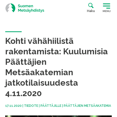
Siirry
suoraan
Haku
MENU
sisältöön
Kohti vähähiilistä
rakentamista: Kuulumisia
Päättäjien
Metsäakatemian
jatkotilaisuudesta
4.11.2020
17.11.2020
|
TIEDOTE
|
PÄÄTTÄJILLE
|
PÄÄTTÄJIEN METSÄAKATEMIA