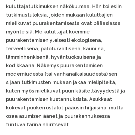
kuluttajatutkimuksen näkökulmaa. Hän toi esiin
tutkimustuloksia, joiden mukaan kuluttajien
mielikuvat puurakentamisesta ovat pääasiassa
myönteisiä. Me kuluttajat koemme
puurakentamisen yleisesti ekologisena,
terveellisenä, paloturvallisena, kauniina,
lämminhenkisenä, hyväntuoksuisena ja
kodikkaana. Näkemys puurakentamisen
moderniudesta (tai vanhanaikaisuudesta) sen
sijaan tutkimusten mukaan jakaa mielipiteitä,
kuten myös mielikuvat puun käsiteltävyydestä ja
puurakentamisen kustannuksista. Asukkaat
kokevat puukerrostalot pääosin hiljaisina, mutta
osaa asumisen äänet ja puurakennuksessa
tuntuva tärinä häiritsevät.