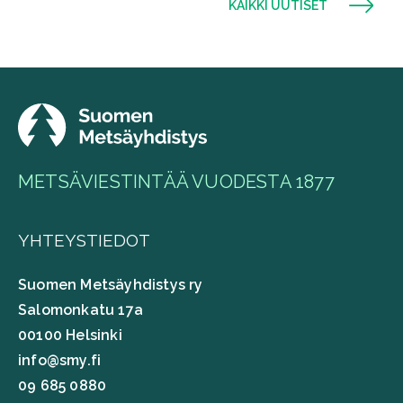
KAIKKI UUTISET
METSÄVIESTINTÄÄ VUODESTA 1877
YHTEYSTIEDOT
Suomen Metsäyhdistys ry
Salomonkatu 17a
00100 Helsinki
info@smy.fi
09 685 0880