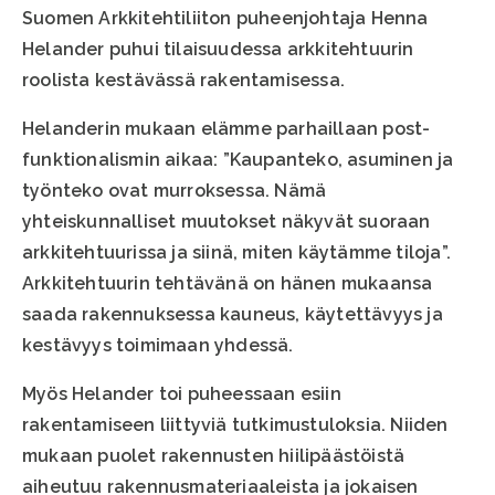
Suomen Arkkitehtiliiton puheenjohtaja Henna
Helander puhui tilaisuudessa arkkitehtuurin
roolista kestävässä rakentamisessa.
Helanderin mukaan elämme parhaillaan post-
funktionalismin aikaa: ”Kaupanteko, asuminen ja
työnteko ovat murroksessa. Nämä
yhteiskunnalliset muutokset näkyvät suoraan
arkkitehtuurissa ja siinä, miten käytämme tiloja”.
Arkkitehtuurin tehtävänä on hänen mukaansa
saada rakennuksessa kauneus, käytettävyys ja
kestävyys toimimaan yhdessä.
Myös Helander toi puheessaan esiin
rakentamiseen liittyviä tutkimustuloksia. Niiden
mukaan puolet rakennusten hiilipäästöistä
aiheutuu rakennusmateriaaleista ja jokaisen