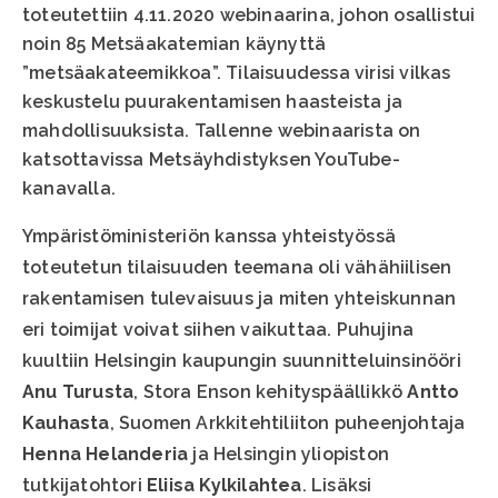
toteutettiin 4.11.2020 webinaarina, johon osallistui
noin 85 Metsäakatemian käynyttä
”metsäakateemikkoa”. Tilaisuudessa virisi vilkas
keskustelu puurakentamisen haasteista ja
mahdollisuuksista. Tallenne webinaarista on
katsottavissa Metsäyhdistyksen YouTube-
kanavalla.
Ympäristöministeriön kanssa yhteistyössä
toteutetun tilaisuuden teemana oli vähähiilisen
rakentamisen tulevaisuus ja miten yhteiskunnan
eri toimijat voivat siihen vaikuttaa. Puhujina
kuultiin Helsingin kaupungin suunnitteluinsinööri
Anu Turusta
, Stora Enson kehityspäällikkö
Antto
Kauhasta
, Suomen Arkkitehtiliiton puheenjohtaja
Henna Helanderia
ja Helsingin yliopiston
tutkijatohtori
Eliisa Kylkilahtea
. Lisäksi