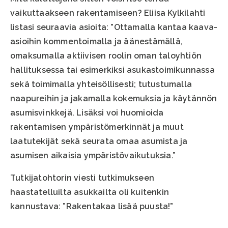
vaikuttaakseen rakentamiseen? Eliisa Kylkilahti
listasi seuraavia asioita: ”Ottamalla kantaa kaava-
asioihin kommentoimalla ja äänestämällä,
omaksumalla aktiivisen roolin oman taloyhtiön
hallituksessa tai esimerkiksi asukastoimikunnassa
sekä toimimalla yhteisöllisesti; tutustumalla
naapureihin ja jakamalla kokemuksia ja käytännön
asumisvinkkejä. Lisäksi voi huomioida
rakentamisen ympäristömerkinnät ja muut
laatutekijät sekä seurata omaa asumista ja
asumisen aikaisia ympäristövaikutuksia.”
Tutkijatohtorin viesti tutkimukseen
haastatelluilta asukkailta oli kuitenkin
kannustava: ”Rakentakaa lisää puusta!”