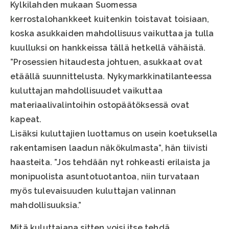
Kylkilahden mukaan Suomessa
kerrostalohankkeet kuitenkin toistavat toisiaan,
koska asukkaiden mahdollisuus vaikuttaa ja tulla
kuulluksi on hankkeissa tällä hetkellä vähäistä.
”Prosessien hitaudesta johtuen, asukkaat ovat
etäällä suunnittelusta. Nykymarkkinatilanteessa
kuluttajan mahdollisuudet vaikuttaa
materiaalivalintoihin ostopäätöksessä ovat
kapeat.
Lisäksi kuluttajien luottamus on usein koetuksella
rakentamisen laadun näkökulmasta”, hän tiivisti
haasteita. ”Jos tehdään nyt rohkeasti erilaista ja
monipuolista asuntotuotantoa, niin turvataan
myös tulevaisuuden kuluttajan valinnan
mahdollisuuksia.”
Mitä kuluttajana sitten voisi itse tehdä