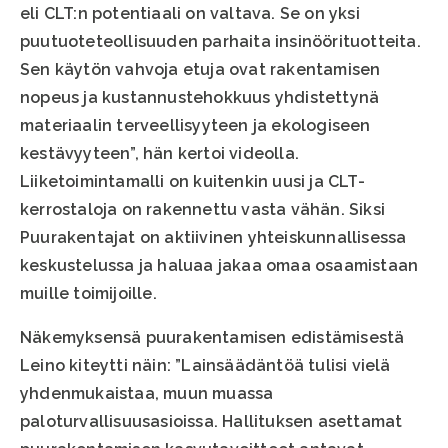
eli CLT:n potentiaali on valtava. Se on yksi
puutuoteteollisuuden parhaita insinöörituotteita.
Sen käytön vahvoja etuja ovat rakentamisen
nopeus ja kustannustehokkuus yhdistettynä
materiaalin terveellisyyteen ja ekologiseen
kestävyyteen”, hän kertoi videolla.
Liiketoimintamalli on kuitenkin uusi ja CLT-
kerrostaloja on rakennettu vasta vähän. Siksi
Puurakentajat on aktiivinen yhteiskunnallisessa
keskustelussa ja haluaa jakaa omaa osaamistaan
muille toimijoille.
Näkemyksensä puurakentamisen edistämisestä
Leino kiteytti näin: ”Lainsäädäntöä tulisi vielä
yhdenmukaistaa, muun muassa
paloturvallisuusasioissa. Hallituksen asettamat