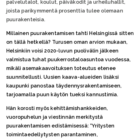
palvelutalot, koulut, päiväkodit ja urheiluhallit,
joista parikymmentä prosenttia tulee olemaan
puurakenteisia.
Millainen puurakentamisen tahti Helsingissä sitten
on tällä hetkellä? Turusen oman arvion mukaan,
Helsinkiin voisi 2020-luvun puolivälin jälkeen
valmistua tuhat puukerrostaloasuntoa vuodessa,
mikäli asemakaavoituksen toteutus etenee
suunnitellusti. Uusien kaava-alueiden lisäksi
kaupunki panostaa täydennysrakentamiseen,
tarjoamalla puun käytön tueksi kannustimia.
Hän korosti myös kehittämishankkeiden,
vuoropuhelun ja viestinnän merkitystä
puurakentamisen edistämisessä: ”Yritysten
toimintaedellytysten parantaminen,