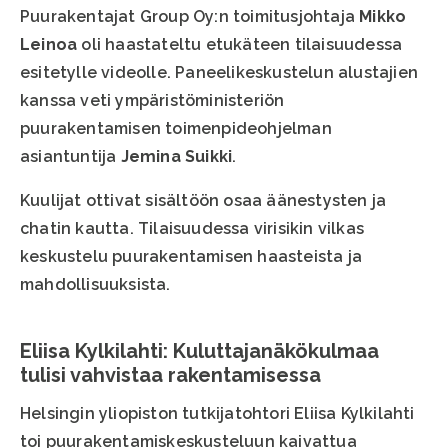
Puurakentajat Group Oy:n toimitusjohtaja
Mikko
Leinoa
oli haastateltu etukäteen tilaisuudessa
esitetylle videolle. Paneelikeskustelun alustajien
kanssa veti ympäristöministeriön
puurakentamisen toimenpideohjelman
asiantuntija
Jemina Suikki
.
Kuulijat ottivat sisältöön osaa äänestysten ja
chatin kautta. Tilaisuudessa virisikin vilkas
keskustelu puurakentamisen haasteista ja
mahdollisuuksista.
Eliisa Kylkilahti: Kuluttajanäkökulmaa
tulisi vahvistaa rakentamisessa
Helsingin yliopiston tutkijatohtori Eliisa Kylkilahti
toi puurakentamiskeskusteluun kaivattua