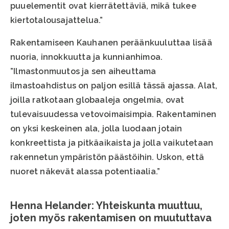
puuelementit ovat kierrätettäviä, mikä tukee
kiertotalousajattelua.”
Rakentamiseen Kauhanen peräänkuuluttaa lisää
nuoria, innokkuutta ja kunnianhimoa.
”Ilmastonmuutos ja sen aiheuttama
ilmastoahdistus on paljon esillä tässä ajassa. Alat,
joilla ratkotaan globaaleja ongelmia, ovat
tulevaisuudessa vetovoimaisimpia. Rakentaminen
on yksi keskeinen ala, jolla luodaan jotain
konkreettista ja pitkäaikaista ja jolla vaikutetaan
rakennetun ympäristön päästöihin. Uskon, että
nuoret näkevät alassa potentiaalia.”
Henna Helander: Yhteiskunta muuttuu,
joten myös rakentamisen on muututtava