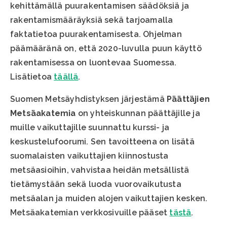
kehittämällä puurakentamisen säädöksiä ja
rakentamismääräyksiä sekä tarjoamalla
faktatietoa puurakentamisesta. Ohjelman
päämääränä on, että 2020-luvulla puun käyttö
rakentamisessa on luontevaa Suomessa.
Lisätietoa
täällä
.
Suomen Metsäyhdistyksen järjestämä
Päättäjien
Metsäakatemia
on yhteiskunnan päättäjille ja
muille vaikuttajille suunnattu kurssi- ja
keskustelufoorumi. Sen tavoitteena on lisätä
suomalaisten vaikuttajien kiinnostusta
metsäasioihin, vahvistaa heidän metsällistä
tietämystään sekä luoda vuorovaikutusta
metsäalan ja muiden alojen vaikuttajien kesken.
Metsäakatemian verkkosivuille pääset
tästä
.