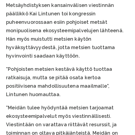
Metsäyhdistyksen kansainvälisen viestinnän
päällikkö Kai Lintunen toi kongressin
puheenvuorossaan esiin pohjoiset metsät
monipuolisena ekosysteemipalvelujen lähteenä.
Hän myös muistutti metsien käytön
hyväksyttävyydestä, jotta metsien tuottama
hyvinvointi saadaan käyttöön.
”Pohjoisten metsien kestävä käyttö tuottaa
ratkaisuja, mutta se pitää osata kertoa
positiivisena mahdollisuutena maailmalle”,
Lintunen huomauttaa.
”Meidän tulee hyödyntää metsien tarjoamat
ekosysteemipalvelut myös viestinnällisesti.
Viestintään on varattava riittävät resurssit, ja
toiminnan on oltava pitkäjänteistä. Meidän on