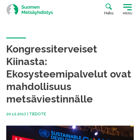
Siirry
suoraan
Haku
MENU
sisältöön
Kongressiterveiset
Kiinasta:
Ekosysteemipalvelut ovat
mahdollisuus
metsäviestinnälle
20.12.2017
|
TIEDOTE