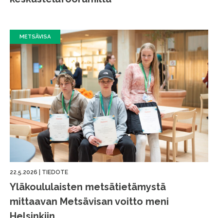
METSÄVISA
22.5.2026
|
TIEDOTE
Yläkoululaisten metsätietämystä
mittaavan Metsävisan voitto meni
Helsinkiin