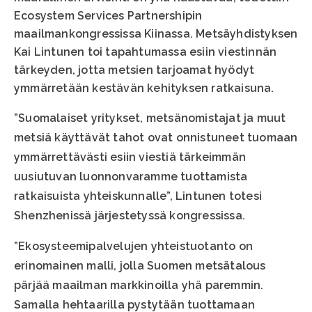
Ecosystem Services Partnershipin
maailmankongressissa Kiinassa. Metsäyhdistyksen
Kai Lintunen toi tapahtumassa esiin viestinnän
tärkeyden, jotta metsien tarjoamat hyödyt
ymmärretään kestävän kehityksen ratkaisuna.
”Suomalaiset yritykset, metsänomistajat ja muut
metsiä käyttävät tahot ovat onnistuneet tuomaan
ymmärrettävästi esiin viestiä tärkeimmän
uusiutuvan luonnonvaramme tuottamista
ratkaisuista yhteiskunnalle”, Lintunen totesi
Shenzhenissä järjestetyssä kongressissa.
”Ekosysteemipalvelujen yhteistuotanto on
erinomainen malli, jolla Suomen metsätalous
pärjää maailman markkinoilla yhä paremmin.
Samalla hehtaarilla pystytään tuottamaan