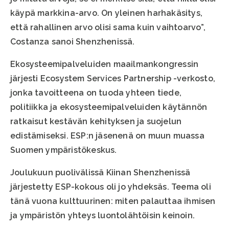
käypä markkina-arvo. On yleinen harhakäsitys,
että rahallinen arvo olisi sama kuin vaihtoarvo”,
Costanza sanoi Shenzhenissä.
Ekosysteemipalveluiden maailmankongressin
järjesti Ecosystem Services Partnership -verkosto,
jonka tavoitteena on tuoda yhteen tiede,
politiikka ja ekosysteemipalveluiden käytännön
ratkaisut kestävän kehityksen ja suojelun
edistämiseksi. ESP:n jäsenenä on muun muassa
Suomen ympäristökeskus.
Joulukuun puolivälissä Kiinan Shenzhenissä
järjestetty ESP-kokous oli jo yhdeksäs. Teema oli
tänä vuona kulttuurinen: miten palauttaa ihmisen
ja ympäristön yhteys luontolähtöisin keinoin.