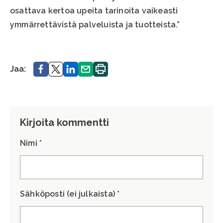
osattava kertoa upeita tarinoita vaikeasti
ymmärrettävistä palveluista ja tuotteista.”
Jaa.
Jaa.
Jaa.
Jaa.
Tulosta
Jaa:
sivu.
Kirjoita kommentti
Nimi *
Sähköposti (ei julkaista) *