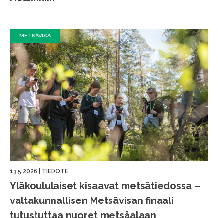
METSÄVISA
13.5.2026
|
TIEDOTE
Yläkoululaiset kisaavat metsätiedossa –
valtakunnallisen Metsävisan finaali
tutustuttaa nuoret metsäalaan