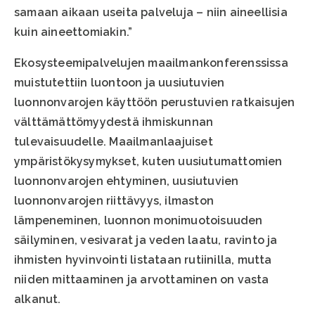
samaan aikaan useita palveluja – niin aineellisia
kuin aineettomiakin.”
Ekosysteemipalvelujen maailmankonferenssissa
muistutettiin luontoon ja uusiutuvien
luonnonvarojen käyttöön perustuvien ratkaisujen
välttämättömyydestä ihmiskunnan
tulevaisuudelle. Maailmanlaajuiset
ympäristökysymykset, kuten uusiutumattomien
luonnonvarojen ehtyminen, uusiutuvien
luonnonvarojen riittävyys, ilmaston
lämpeneminen, luonnon monimuotoisuuden
säilyminen, vesivarat ja veden laatu, ravinto ja
ihmisten hyvinvointi listataan rutiinilla, mutta
niiden mittaaminen ja arvottaminen on vasta
alkanut.