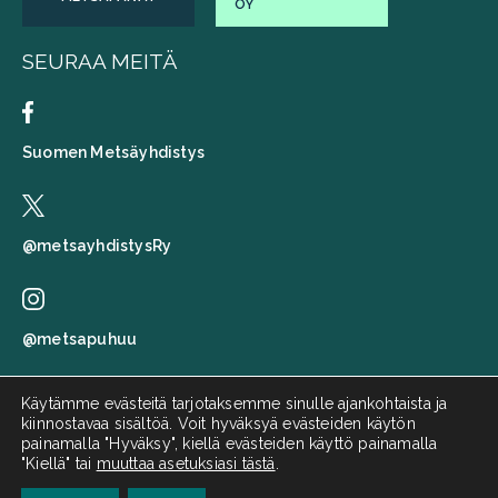
OY
SEURAA MEITÄ
Suomen Metsäyhdistys
@metsayhdistysRy
@metsapuhuu
Käytämme evästeitä tarjotaksemme sinulle ajankohtaista ja
kiinnostavaa sisältöä. Voit hyväksyä evästeiden käytön
Suomen metsäyhdistys
painamalla "Hyväksy", kiellä evästeiden käyttö painamalla
"Kiellä" tai
muuttaa asetuksiasi tästä
.
Metsä puhuu