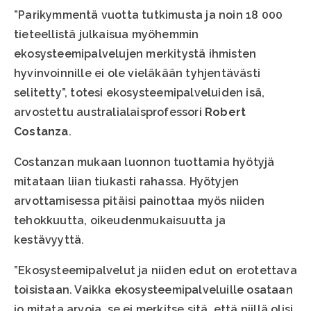
”Parikymmentä vuotta tutkimusta ja noin 18 000
tieteellistä julkaisua myöhemmin
ekosysteemipalvelujen merkitystä ihmisten
hyvinvoinnille ei ole vieläkään tyhjentävästi
selitetty”, totesi ekosysteemipalveluiden isä,
arvostettu australialaisprofessori
Robert
Costanza
.
Costanzan mukaan luonnon tuottamia hyötyjä
mitataan liian tiukasti rahassa. Hyötyjen
arvottamisessa pitäisi painottaa myös niiden
tehokkuutta, oikeudenmukaisuutta ja
kestävyyttä.
”Ekosysteemipalvelut ja niiden edut on erotettava
toisistaan. Vaikka ekosysteemipalveluille osataan
jo mitata arvoja, se ei merkitse sitä, että niillä olisi