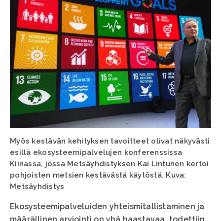
Myös kestävän kehityksen tavoitteet olivat näkyvästi
esillä ekosysteemipalvelujen konferenssissa
Kiinassa, jossa Metsäyhdistyksen Kai Lintunen kertoi
pohjoisten metsien kestävästä käytöstä. Kuva:
Metsäyhdistys
Ekosysteemipalveluiden yhteismitallistaminen ja
määrällinen arviointi on yhä haastavaa, todettiin