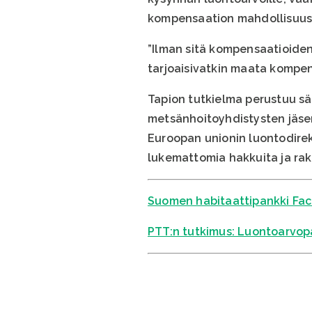
kompensaation mahdollisuus h
”Ilman sitä kompensaatioiden 
tarjoaisivatkin maata kompens
Tapion tutkielma perustuu s
metsänhoitoyhdistysten jäseni
Euroopan unionin luontodirekt
lukemattomia hakkuita ja ra
Suomen habitaattipankki Fa
PTT:n tutkimus: Luontoarvop