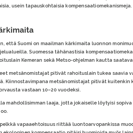
aisia, usein tapauskohtaisia kompensaatiomekanismeja.
ärkimaita
n, että Suomi on maailman kärkimaita luonnon monimu
ojelualueilla. Suomessa tähänastisia kompensaatiomek
ituslain Kemeran sekä Metso-ohjelman kautta saatavat
et metsänomistajat pitivät rahoituslain tukea saavia 
ä. Kiinnostavimpana metsänomistajat pitivät kuitenkin
orvausta vastaan 10–20 vuodeksi.
la mahdollisimman laaja, jotta jokaiselle löytyisi sopiv
noo.
ä pelkkä vapaaehtoisuus riittää luontoarvopankissa muo
n ekologinen kompensaatio pitäisi huomioida myös lain