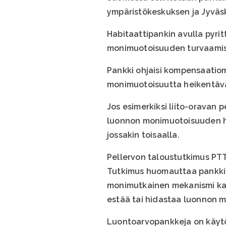
ympäristökeskuksen ja Jyväsk
Habitaattipankin avulla pyri
monimuotoisuuden turvaami
Pankki ohjaisi kompensaatio
monimuotoisuutta heikentävä
Jos esimerkiksi liito-oravan 
luonnon monimuotoisuuden he
jossakin toisaalla.
Pellervon taloustutkimus PTT
Tutkimus huomauttaa pankkien 
monimutkainen mekanismi kaupa
estää tai hidastaa luonnon
Luontoarvopankkeja on käytö