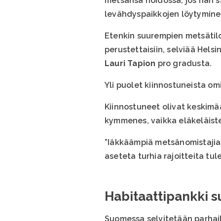
metsänsä hoidossa, jos hän sa
levähdyspaikkojen löytymine
Etenkin suurempien metsätilo
perustettaisiin, selviää Hels
Lauri Tapion
pro gradusta.
Yli puolet kiinnostuneista om
Kiinnostuneet olivat keskimä
kymmenes, vaikka eläkeläist
”Iäkkäämpiä metsänomistajia 
aseteta turhia rajoitteita tule
Habitaattipankki s
Suomessa selvitetään parhail