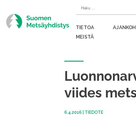
Siirry
Haku:
suoraan
sisältöön
TIETOA
AJANKOH
MEISTÄ
Sulje
valikko
Luonnonarv
viides met
6.4.2016
|
TIEDOTE