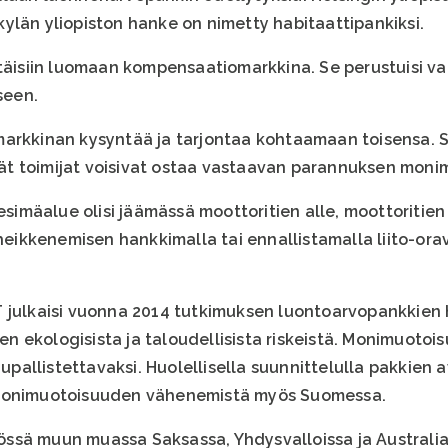
ylän yliopiston hanke on nimetty habitaattipankiksi.
ttäisiin luomaan kompensaatiomarkkina. Se perustuisi 
seen.
markkinan kysyntää ja tarjontaa kohtaamaan toisensa. 
t toimijat voisivat ostaa vastaavan parannuksen monim
pesimäalue olisi jäämässä moottoritien alle, moottoritie
ikkenemisen hankkimalla tai ennallistamalla liito-orav
 julkaisi vuonna 2014 tutkimuksen luontoarvopankkien h
ekologisista ja taloudellisista riskeistä. Monimuotoisu
llistettavaksi. Huolellisella suunnittelulla pakkien av
 monimuotoisuuden vähenemistä myös Suomessa.
ssä muun muassa Saksassa, Yhdysvalloissa ja Australia