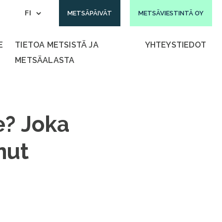
METSÄPÄIVÄT
METSÄVIESTINTÄ OY
E
TIETOA METSISTÄ JA
YHTEYSTIEDOT
METSÄALASTA
e? Joka
nut