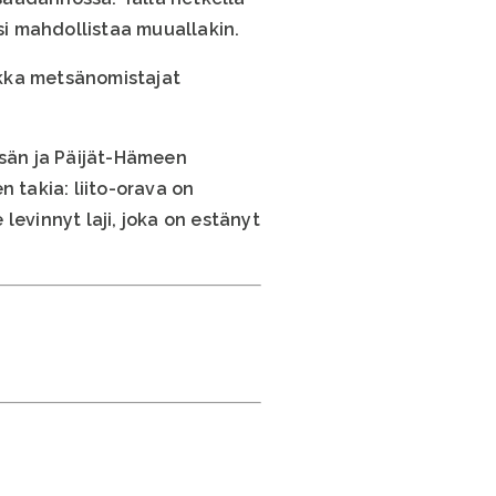
i mahdollistaa muuallakin.
aikka metsänomistajat
sän ja Päijät-Hämeen
 takia: liito-orava on
levinnyt laji, joka on estänyt