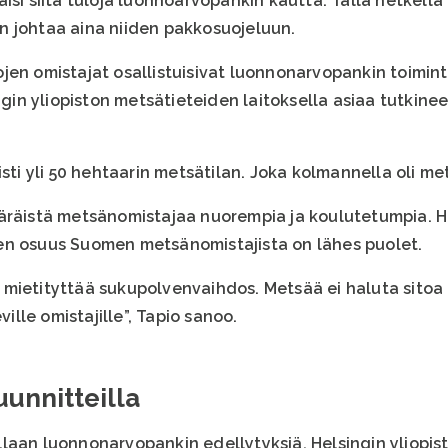
isi siitä tuloja luonnoarvopankin kautta. Tällä hetkellä 
n johtaa aina niiden pakkosuojeluun.
jen omistajat osallistuisivat luonnonarvopankin toimin
ingin yliopiston metsätieteiden laitoksella asiaa tutkin
isti yli 50 hehtaarin metsätilan. Joka kolmannella oli me
äräistä metsänomistajaa nuorempia ja koulutetumpia. Hei
en osuus Suomen metsänomistajista on lähes puolet.
mietityttää sukupolvenvaihdos. Metsää ei haluta sitoa 
ville omistajille”, Tapio sanoo.
uunnitteilla
laan luonnonarvopankin edellytyksiä. Helsingin yliopi