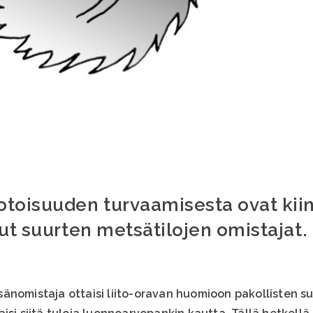
oisuuden turvaamisesta ovat kii
ut suurten metsätilojen omistajat.
änomistaja ottaisi liito-oravan huomioon pakollisten su