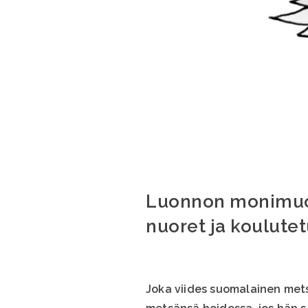
Luonnon monimuot
nuoret ja koulutet
Joka viides suomalainen mets