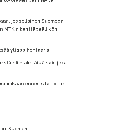
liito-oravan pesimä- tai
taan, jos sellainen Suomeen
een MTK:n kenttäpäällikön
tsää yli 100 hehtaaria.
stä oli eläkeläisiä vain joka
mihinkään ennen sitä, jottei
ston, Suomen