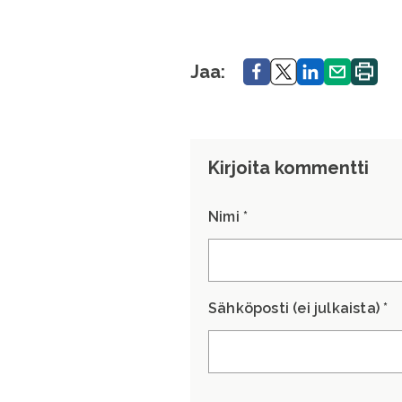
Jaa.
Jaa.
Jaa.
Jaa.
Tulosta
Jaa:
sivu.
Kirjoita kommentti
Nimi *
Sähköposti (ei julkaista) *