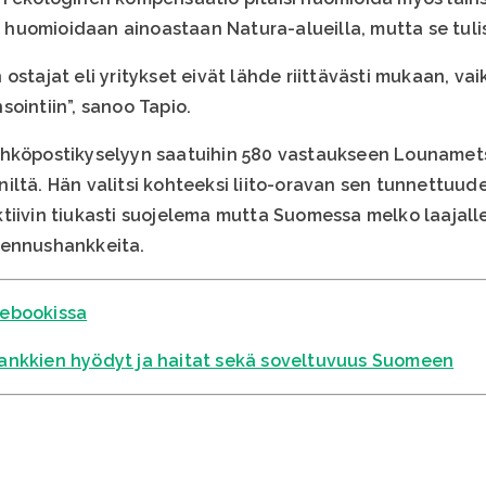
uomioidaan ainoastaan Natura-alueilla, mutta se tulis
ostajat eli yritykset eivät lähde riittävästi mukaan, v
ointiin”, sanoo Tapio.
ähköpostikyselyyn saatuihin 580 vastaukseen Lounamet
ltä. Hän valitsi kohteeksi liito-oravan sen tunnettuuden
iivin tiukasti suojelema mutta Suomessa melko laajalle 
kennushankkeita.
cebookissa
ankkien hyödyt ja haitat sekä soveltuvuus Suomeen