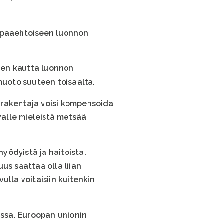
vapaaehtoiseen luonnon
Sen kautta luonnon
uotoisuuteen toisaalta.
n rakentaja voisi kompensoida
alle mieleistä metsää
yödyistä ja haitoista.
us saattaa olla liian
ulla voitaisiin kuitenkin
ssa. Euroopan unionin