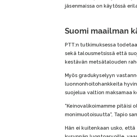
jäsenmaissa on käytössä eril
Suomi maailman k
PTT:n tutkimuksessa todetaa
sekä talousmetsissä että su
kestävän metsätalouden raho
Myös gradukyselyyn vastanne
luonnonhoitohankkeita hyvin
suojelua valtion maksamaa k
”Keinovalikoimamme pitäisi ol
monimuotoisuutta”, Tapio sa
Hän ei kuitenkaan usko, ett
kysynnän luontoarvoille, vaa