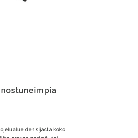
nnostuneimpia
ojelualueiden sijasta koko