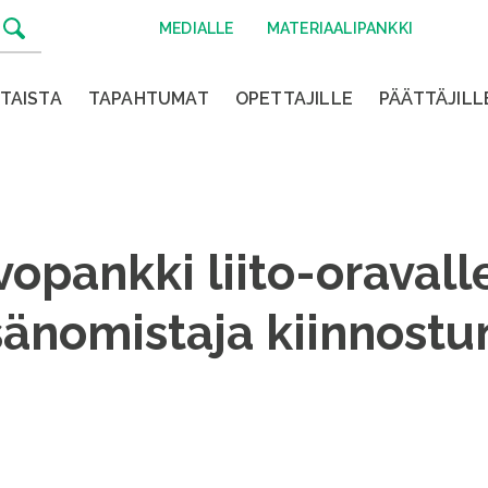
MEDIALLE
MATERIAALIPANKKI
TAISTA
TAPAHTUMAT
OPETTAJILLE
PÄÄTTÄJILL
opankki liito-oravall
sänomistaja kiinnostu