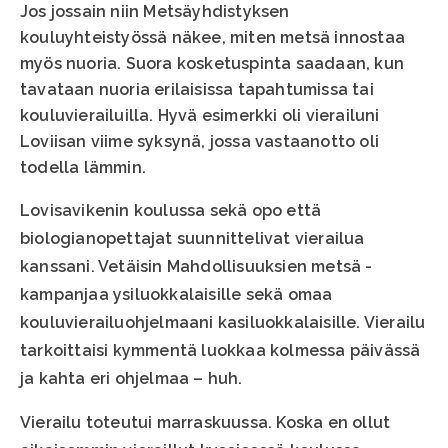
Jos jossain niin Metsäyhdistyksen
kouluyhteistyössä näkee, miten metsä innostaa
myös nuoria. Suora kosketuspinta saadaan, kun
tavataan nuoria erilaisissa tapahtumissa tai
kouluvierailuilla. Hyvä esimerkki oli vierailuni
Loviisan viime syksynä, jossa vastaanotto oli
todella lämmin.
Lovisavikenin koulussa sekä opo että
biologianopettajat suunnittelivat vierailua
kanssani. Vetäisin Mahdollisuuksien metsä -
kampanjaa ysiluokkalaisille sekä omaa
kouluvierailuohjelmaani kasiluokkalaisille. Vierailu
tarkoittaisi kymmentä luokkaa kolmessa päivässä
ja kahta eri ohjelmaa – huh.
Vierailu toteutui marraskuussa. Koska en ollut