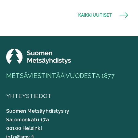
KAIKKI UUTISET
METSÄVIESTINTÄÄ VUODESTA 1877
YHTEYSTIEDOT
Suomen Metsäyhdistys ry
Salomonkatu 17a
00100 Helsinki
info@smy.fi