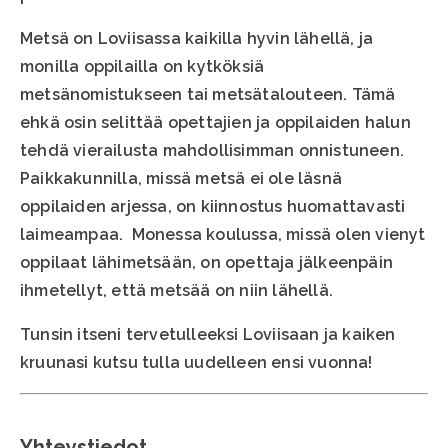
Metsä on Loviisassa kaikilla hyvin lähellä, ja
monilla oppilailla on kytköksiä
metsänomistukseen tai metsätalouteen. Tämä
ehkä osin selittää opettajien ja oppilaiden halun
tehdä vierailusta mahdollisimman onnistuneen.
Paikkakunnilla, missä metsä ei ole läsnä
oppilaiden arjessa, on kiinnostus huomattavasti
laimeampaa. Monessa koulussa, missä olen vienyt
oppilaat lähimetsään, on opettaja jälkeenpäin
ihmetellyt, että metsää on niin lähellä.
Tunsin itseni tervetulleeksi Loviisaan ja kaiken
kruunasi kutsu tulla uudelleen ensi vuonna!
Yhteystiedot