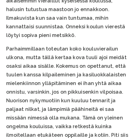
aikaisemmin vieraillut kyseisessä koulussa,
halusin tutustua maastoon jo ennakkoon.
Ilmakuvista kun saa vain tuntumaa, mihin
kannattaisi suunnistaa. Onneksi koulun vierestä
löytyi sopiva pieni metsikkö.
Parhaimmillaan toteutan koko kouluvierailun
ulkona, mutta tällä kertaa kova tuuli ajoi meidät
osaksi aikaa sisälle. Kokemus on opettanut, että
tuulen kanssa kilpaileminen ja kasiluokkalaisten
mielenkiinnon ylläpitäminen ei ihan yhtä aikaa
onnistu, varsinkin, jos on pikkuisenkin vilpoisaa.
Nuorison nykymuotiin kun kuuluu tennarit ja
paljaat nilkat, ja lämpimiä päähineitä ei saa
missään nimessä olla mukana. Tämä on yleinen
ongelma kouluissa, vaikka retkestä kuinka
ilmoitellaan etukäteen oppilaille ja kotiin. Piti siis