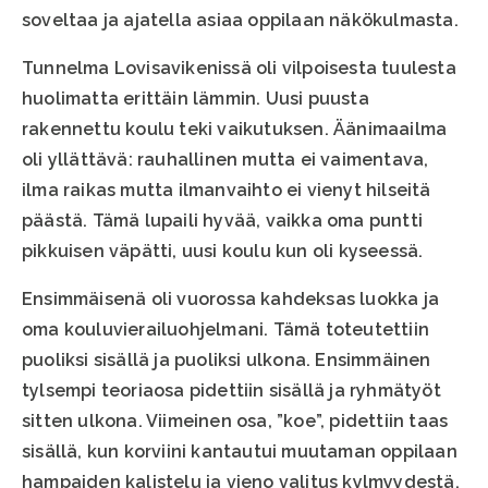
soveltaa ja ajatella asiaa oppilaan näkökulmasta.
Tunnelma Lovisavikenissä oli vilpoisesta tuulesta
huolimatta erittäin lämmin. Uusi puusta
rakennettu koulu teki vaikutuksen. Äänimaailma
oli yllättävä: rauhallinen mutta ei vaimentava,
ilma raikas mutta ilmanvaihto ei vienyt hilseitä
päästä. Tämä lupaili hyvää, vaikka oma puntti
pikkuisen väpätti, uusi koulu kun oli kyseessä.
Ensimmäisenä oli vuorossa kahdeksas luokka ja
oma kouluvierailuohjelmani. Tämä toteutettiin
puoliksi sisällä ja puoliksi ulkona. Ensimmäinen
tylsempi teoriaosa pidettiin sisällä ja ryhmätyöt
sitten ulkona. Viimeinen osa, ”koe”, pidettiin taas
sisällä, kun korviini kantautui muutaman oppilaan
hampaiden kalistelu ja vieno valitus kylmyydestä.