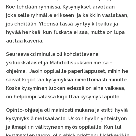
Koe tehdään ryhmissä. Kysymykset arvotaan
jokaiselle ryhmälle erikseen, ja kaikkiin vastataan,
jos ehditään. Yleensä tässä syntyy kilpailua ja
hyvää henkeä, kun fuskata ei saa, mutta on lupa
auttaa kaveria.
Seuraavaksi minulla oli kohdattavana
ysiluokkalaiset ja Mahdollisuuksien metsä -
ohjelma. Jaoin oppilaille paperilappuset, mihin he
saivat kirjoittaa kysymyksiä nimettömästi minulle.
Koska kysyminen luokan edessä on aina vaikeaa,
on helpompi salassa kirjoittaa kysymys lapulle.
Opinto-ohjaaja oli mainiosti mukana ja esitti hyviä
kysymyksiä metsäalasta. Uskon hyvän yhteistyön
ja ilmapiirin välittyneen myös oppilaille. Kun tuli
kysymysten vuoro, olin ehkä odottanut kärkeviä ja