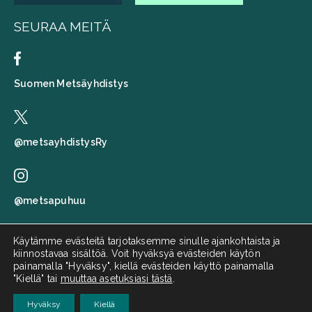
SEURAA MEITÄ
Suomen Metsäyhdistys
@metsayhdistysRy
@metsapuhuu
Käytämme evästeitä tarjotaksemme sinulle ajankohtaista ja
kiinnostavaa sisältöä. Voit hyväksyä evästeiden käytön
Suomen metsäyhdistys
painamalla "Hyväksy", kiellä evästeiden käyttö painamalla
"Kiellä" tai
muuttaa asetuksiasi tästä
.
Metsä puhuu
Hyväksy
Kiellä