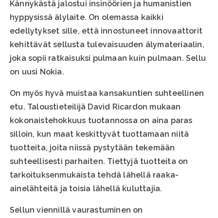
Kännykästä jalostui insinöörien ja humanistien
hyppysissä älylaite. On olemassa kaikki
edellytykset sille, että innostuneet innovaattorit
kehittävät sellusta tulevaisuuden älymateriaalin,
joka sopii ratkaisuksi pulmaan kuin pulmaan. Sellu
on uusi Nokia.
On myös hyvä muistaa kansakuntien suhteellinen
etu. Taloustieteilijä David Ricardon mukaan
kokonaistehokkuus tuotannossa on aina paras
silloin, kun maat keskittyvät tuottamaan niitä
tuotteita, joita niissä pystytään tekemään
suhteellisesti parhaiten. Tiettyjä tuotteita on
tarkoituksenmukaista tehdä lähellä raaka-
ainelähteitä ja toisia lähellä kuluttajia.
Sellun viennillä vaurastuminen on