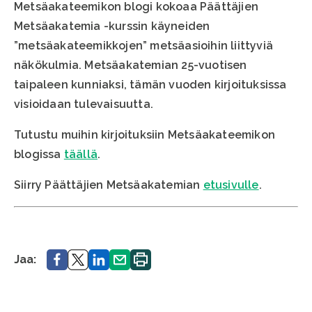
Metsäakateemikon blogi kokoaa Päättäjien
Metsäakatemia -kurssin käyneiden
”metsäakateemikkojen” metsäasioihin liittyviä
näkökulmia. Metsäakatemian 25-vuotisen
taipaleen kunniaksi, tämän vuoden kirjoituksissa
visioidaan tulevaisuutta.
Tutustu muihin kirjoituksiin Metsäakateemikon
blogissa
täällä
.
Siirry Päättäjien Metsäakatemian
etusivulle
.
Jaa.
Jaa.
Jaa.
Jaa.
Tulosta
Jaa:
sivu.