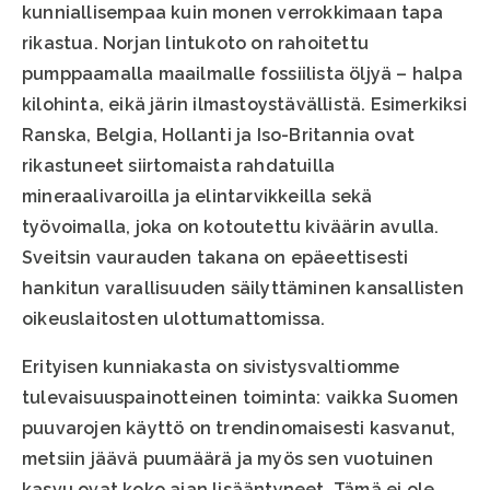
kunniallisempaa kuin monen verrokkimaan tapa
rikastua. Norjan lintukoto on rahoitettu
pumppaamalla maailmalle fossiilista öljyä – halpa
kilohinta, eikä järin ilmastoystävällistä. Esimerkiksi
Ranska, Belgia, Hollanti ja Iso-Britannia ovat
rikastuneet siirtomaista rahdatuilla
mineraalivaroilla ja elintarvikkeilla sekä
työvoimalla, joka on kotoutettu kiväärin avulla.
Sveitsin vaurauden takana on epäeettisesti
hankitun varallisuuden säilyttäminen kansallisten
oikeuslaitosten ulottumattomissa.
Erityisen kunniakasta on sivistysvaltiomme
tulevaisuuspainotteinen toiminta: vaikka Suomen
puuvarojen käyttö on trendinomaisesti kasvanut,
metsiin jäävä puumäärä ja myös sen vuotuinen
kasvu ovat koko ajan lisääntyneet. Tämä ei ole