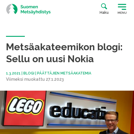
Siirry
suoraan
Haku
MENU
sisältöön
Metsäakateemikon blogi:
Sellu on uusi Nokia
1.3.2021
|
BLOGI
|
PÄÄTTÄJIEN METSÄAKATEMIA
Viimeksi muokattu 27.1.2023