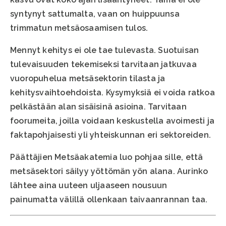
syntynyt sattumalta, vaan on huippuunsa
trimmatun metsäosaamisen tulos.
Mennyt kehitys ei ole tae tulevasta. Suotuisan
tulevaisuuden tekemiseksi tarvitaan jatkuvaa
vuoropuhelua metsäsektorin tilasta ja
kehitysvaihtoehdoista. Kysymyksiä ei voida ratkoa
pelkästään alan sisäisinä asioina. Tarvitaan
foorumeita, joilla voidaan keskustella avoimesti ja
faktapohjaisesti yli yhteiskunnan eri sektoreiden.
Päättäjien Metsäakatemia luo pohjaa sille, että
metsäsektori säilyy yöttömän yön alana. Aurinko
lähtee aina uuteen uljaaseen nousuun
painumatta välillä ollenkaan taivaanrannan taa.