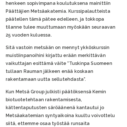
henkeen sopivimpana koulutuksena mainittiin
Päättäjien Metsäakatemia. Kurssipalautteista
päätellen tämä pätee edelleen, ja tokkopa
tilanne tulee muuttumaan myöskään seuraavan
25 vuoden kuluessa.
Sitä vastoin metsään on mennyt ykköskurssin
muistiinpanoihini kirjattu erään merkittävän
vaikuttajan esittämä väite ”Tuskinpa Suomeen
tullaan Rauman jälkeen enää koskaan
rakentamaan uutta sellutehdasta”.
Kun Metsä Group julkisti päätöksensä Kemin
biotuotetehtaan rakentamisesta,
kättentaputusten säröäänenä kantautui jo
Metsäakatemian syntyaikoina kuultu voivottelu
siitä, ettemme osaa työstää runsaita