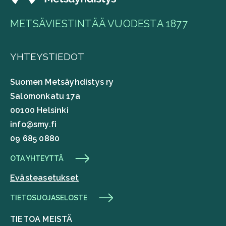
METSÄVIESTINTÄÄ VUODESTA 1877
YHTEYSTIEDOT
Suomen Metsäyhdistys ry
Salomonkatu 17a
00100 Helsinki
info@smy.fi
09 685 0880
OTA YHTEYTTÄ
Evästeasetukset
TIETOSUOJASELOSTE
TIETOA MEISTÄ