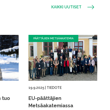
KAIKKI UUTISET
PÄÄTTÄJIEN METSÄAKATEMIA
19.9.2025
|
TIEDOTE
n tuo
EU-päättäjien
Metsäakatemiassa