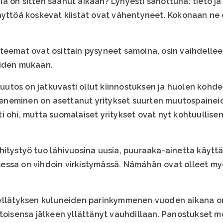
a on sitten saanut aikaan? Lyhyesti sanottuna: tieto j
äyttöä koskevat kiistat ovat vähentyneet. Kokonaan ne e
teemat ovat osittain pysyneet samoina, osin vaihdellee
eiden mukaan.
tos on jatkuvasti ollut kiinnostuksen ja huolen kohde
neminen on asettanut yritykset suurten muutospaineid
i ohi, mutta suomalaiset yritykset ovat nyt kohtuullise
itystyö tuo lähivuosina uusia, puuraaka-ainetta käyttäv
essa on vihdoin virkistymässä. Nämähän ovat olleet 
 yllätyksen kuluneiden parinkymmenen vuoden aikana on
 toisensa jälkeen yllättänyt vauhdillaan. Panostukset m