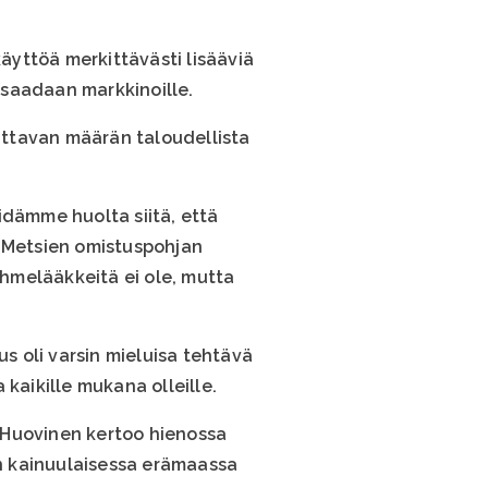
käyttöä merkittävästi lisääviä
e saadaan markkinoille.
attavan määrän taloudellista
idämme huolta siitä, että
. Metsien omistuspohjan
hmelääkkeitä ei ole, mutta
 oli varsin mieluisa tehtävä
kaikille mukana olleille.
o Huovinen kertoo hienossa
n kainuulaisessa erämaassa