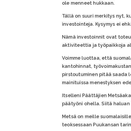
ole menneet hukkaan.
Tällä on suuri merkitys nyt, 
investointeja. Kysymys ei ehk
Nämä investoinnit ovat tote
aktiviteettia ja työpaikkoja al
Voimme luottaa, että suomala
kantohinnat, työvoimakustann
pirstoutuminen pitää saada l
mainituissa menestyksen edel
Itselleni Päättäjien Metsäak
päätyöni ohella. Siitä haluan
Metsä on meille suomalaisille
teoksessaan Puukansan tarin