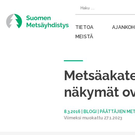
Siirry
Haku:
suoraan
sisältöön
TIETOA
AJANKOH
MEISTÄ
Sulje
valikko
Metsäakate
näkymät ov
8.3.2016
|
BLOGI
|
PÄÄTTÄJIEN ME
Viimeksi muokattu 27.1.2023