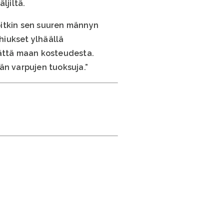
jiltä.
pitkin sen suuren männyn
 hiukset ylhäällä
mättä maan kosteudesta.
ään varpujen tuoksuja.”