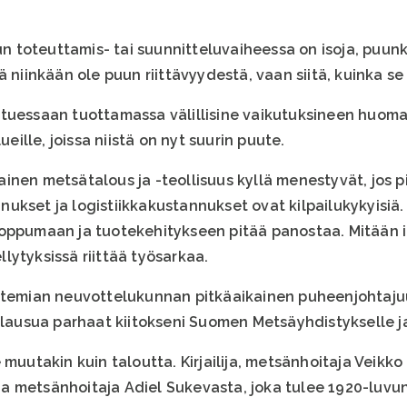
kun toteuttamis- tai suunnitteluvaiheessa on isoja, puun
ä niinkään ole puun riittävyydestä, vaan siitä, kuinka s
utuessaan tuottamassa välillisine vaikutuksineen huom
ueille, joissa niistä on nyt suurin puute.
inen metsätalous ja -teollisuus kyllä menestyvät, jos p
ukset ja logistiikkakustannukset ovat kilpailukykyisiä
oppumaan ja tuotekehitykseen pitää panostaa. Mitään i
lytyksissä riittää työsarkaa.
atemian neuvottelukunnan pitkäaikainen puheenjohtajuus
 lausua parhaat kiitokseni Suomen Metsäyhdistykselle ja 
 muutakin kuin taloutta. Kirjailija, metsänhoitaja Veikk
a metsänhoitaja Adiel Sukevasta, joka tulee 1920-luvu