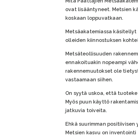
Mitä Päättäjien Metsäakatemi
ovat lisääntyneet. Metsien k
koskaan loppuvatkaan.
Metsäakatemiassa käsitellyt 
olleiden kiinnostuksen koht
Metsäteollisuuden rakennemuu
ennakoituakin nopeampi vähe
rakennemuutokset ole tietyst
vastaamaan siihen.
On syytä uskoa, että tuotekeh
Myös puun käyttö rakentamis
jatkuvia toiveita.
Ehkä suurimman positiivisen
Metsien kasvu on inventointi