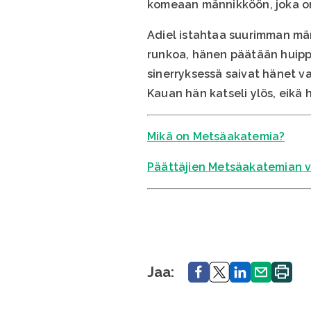
komeaan männikköön, joka on
Adiel istahtaa suurimman män
runkoa, hänen päätään huippas
sinerryksessä saivat hänet v
Kauan hän katseli ylös, eikä h
Mikä on Metsäakatemia?
Päättäjien Metsäakatemian vu
Jaa.
Jaa.
Jaa.
Jaa.
Tulosta
Jaa:
sivu.