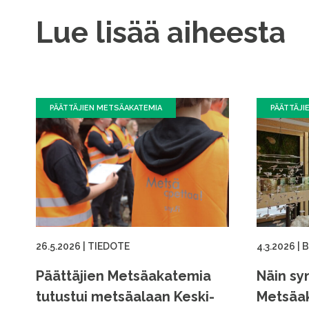
Lue lisää aiheesta
PÄÄTTÄJIEN METSÄAKATEMIA
PÄÄTTÄJI
26.5.2026
|
TIEDOTE
4.3.2026
|
B
Päättäjien Metsäakatemia
Näin sy
tutustui metsäalaan Keski-
Metsäak