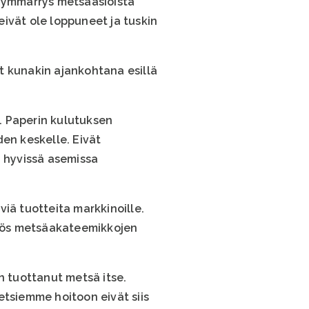
a ymmärrys metsäasioista
ivät ole loppuneet ja tuskin
t kunakin ajankohtana esillä
. Paperin kulutuksen
en keskelle. Eivät
n hyvissä asemissa
iä tuotteita markkinoille.
myös metsäakateemikkojen
 tuottanut metsä itse.
etsiemme hoitoon eivät siis