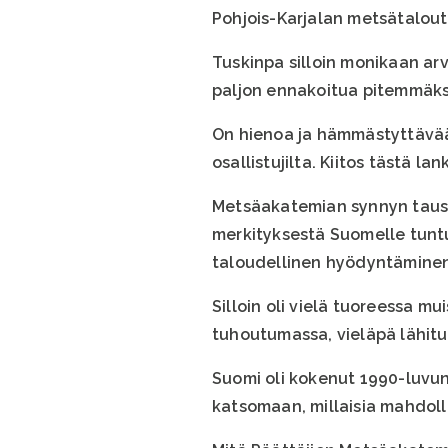
Pohjois-Karjalan metsätaloute
Tuskinpa silloin monikaan arv
paljon ennakoitua pitemmäksi,
On hienoa ja hämmästyttävää,
osallistujilta. Kiitos tästä lan
Metsäakatemian synnyn tausta
merkityksestä Suomelle tuntu
taloudellinen hyödyntäminen 
Silloin oli vielä tuoreessa m
tuhoutumassa, vieläpä lähit
Suomi oli kokenut 1990-luvu
katsomaan, millaisia mahdolli