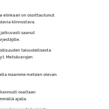
a elinkaari on osoittautunut
levia kiinnostava.
 jatkuvasti saanut
rjestäjille.
ollisuuden taloudellisesta
nyt. Metsävarojen
elotella maamme metsien olevan
 kannusti osaltaan
mmällä ajalla.