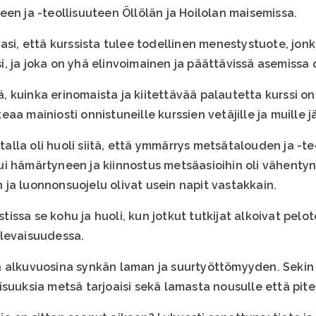
en ja -teollisuuteen Öllölän ja Hoilolan maisemissa.
asi, että kurssista tulee todellinen menestystuote, jonk
 ja joka on yhä elinvoimainen ja päättävissä asemissa o
 kuinka erinomaista ja kiitettävää palautetta kurssi on
keaa mainiosti onnistuneille kurssien vetäjille ja muille jä
lla oli huoli siitä, että ymmärrys metsätalouden ja -te
i hämärtyneen ja kiinnostus metsäasioihin oli vähenty
ja luonnonsuojelu olivat usein napit vastakkain.
uistissa se kohu ja huoli, kun jotkut tutkijat alkoivat p
ulevaisuudessa.
n alkuvuosina synkän laman ja suurtyöttömyyden. Sekin
suuksia metsä tarjoaisi sekä lamasta nousulle että pite