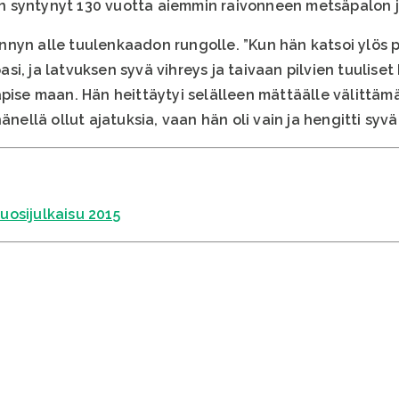
 syntynyt 130 vuotta aiemmin raivonneen metsäpalon jäl
nyn alle tuulenkaadon rungolle. ”Kun hän katsoi ylös 
i, ja latvuksen syvä vihreys ja taivaan pilvien tuuliset
apise maan. Hän heittäytyi selälleen mättäälle välittä
änellä ollut ajatuksia, vaan hän oli vain ja hengitti syv
osijulkaisu 2015