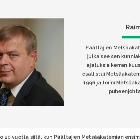
Raim
Päättäjien Metsäakat
julkaisee sen kunni
ajatuksia kerran kuus
osallistui Metsäakatem
1996 ja toimi Metsäa
puheenjohta
 jo 20 vuotta siitä, kun Päättäjien Metsäakatemian ensi