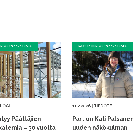
EN METSÄAKATEMIA
PÄÄTTÄJIEN METSÄAKATEMIA
LOGI
11.2.2026
|
TIEDOTE
ntyy Päättäjien
Partion Kati Palsane
atemia – 30 vuotta
uuden näkökulman