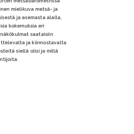
uorten metsäbarometrissä
einen mielikuva metsä- ja
sestä ja asemasta alalla,
aisia kokemuksia eri
 näkökulmat saataisiin
ttelevalta ja kiinnostavalta
teitä siellä olisi ja millä
tijoita.