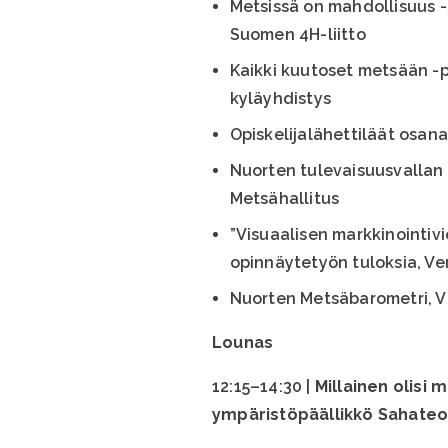
Metsissä on mahdollisuus -
Suomen 4H-liitto
Kaikki kuutoset metsään -
kyläyhdistys
Opiskelijalähettiläät osan
Nuorten tulevaisuusvallan 
Metsähallitus
”Visuaalisen markkinointiv
opinnäytetyön tuloksia, Ver
Nuorten Metsäbarometri, V
Lounas
12:15–14:30 |
Millainen olisi 
ympäristöpäällikkö Sahateo