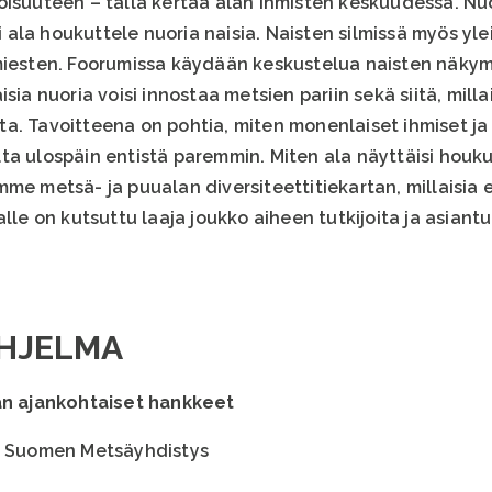
oisuuteen – tällä kertaa alan ihmisten keskuudessa. N
ei ala houkuttele nuoria naisia. Naisten silmissä myös yl
miesten. Foorumissa käydään keskustelua naisten näkymi
sia nuoria voisi innostaa metsien pariin sekä siitä, mill
a. Tavoitteena on pohtia, miten monenlaiset ihmiset ja
ta ulospäin entistä paremmin. Miten ala näyttäisi houku
simme metsä- ja puualan diversiteettitiekartan, millaisia es
lle on kutsuttu laaja joukko aiheen tutkijoita ja asiantun
OHJELMA
än ajankohtaiset hankkeet
n, Suomen Metsäyhdistys