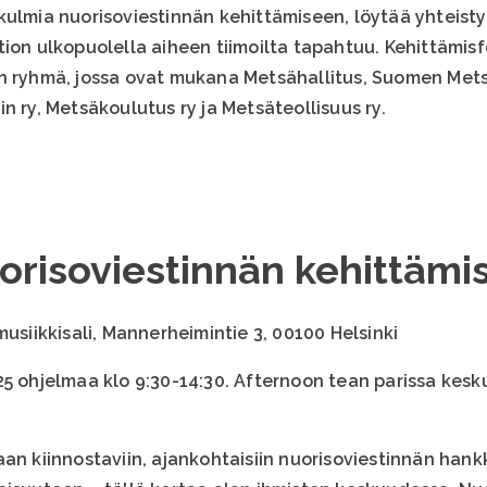
kulmia nuorisoviestinnän kehittämiseen, löytää yhteist
tion ulkopuolella aiheen tiimoilta tapahtuu. Kehittämi
n ryhmä, jossa ovat mukana Metsähallitus, Suomen Mets
n ry, Metsäkoulutus ry ja Metsäteollisuus ry.
orisoviestinnän kehittämi
musiikkisali, Mannerheimintie 3, 00100 Helsinki
25 ohjelmaa klo 9:30-14:30. Afternoon tean parissa kesk
an kiinnostaviin, ajankohtaisiin nuorisoviestinnän hank