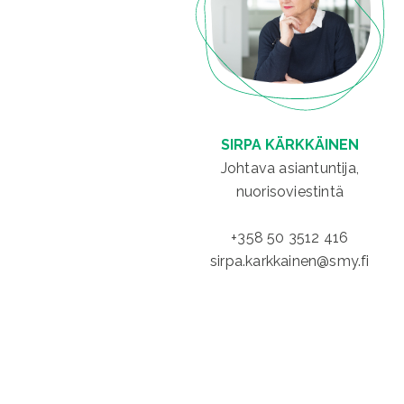
SIRPA KÄRKKÄINEN
Johtava asiantuntija,
nuorisoviestintä
+358 50 3512 416
sirpa.karkkainen@smy.fi