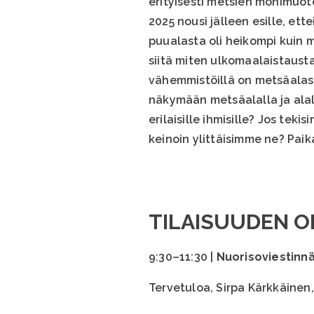
erityisesti metsien monimuot
2025 nousi jälleen esille, ett
puualasta oli heikompi kuin 
siitä miten ulkomaalaistaustai
vähemmistöillä on metsäalast
näkymään metsäalalla ja alal
erilaisille ihmisille? Jos teki
keinoin ylittäisimme ne? Paika
TILAISUUDEN 
9:30–11:30 |
Nuorisoviestinn
Tervetuloa, Sirpa Kärkkäine