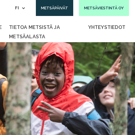
METSÄPÄIVÄT
METSÄVIESTINTÄ OY
E
TIETOA METSISTÄ JA
YHTEYSTIEDOT
METSÄALASTA