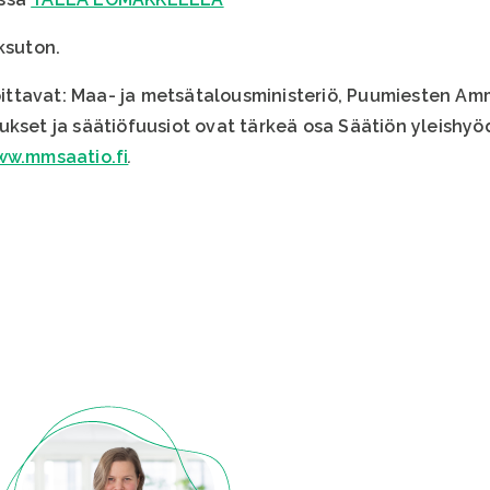
ksuton.
ttavat: Maa- ja metsätalousministeriö, Puumiesten Amm
ukset ja säätiöfuusiot ovat tärkeä osa Säätiön yleishyö
w.mmsaatio.fi
.