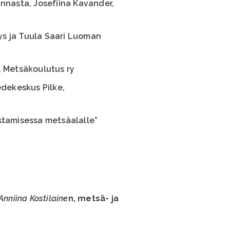
innasta, Josefiina Kavander,
ys ja Tuula Saari Luoman
, Metsäkoulutus ry
edekeskus Pilke,
stamisessa metsäalalle”
Anniina Kostilaine
n, metsä- ja