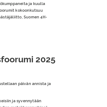
yökumppaneita ja kuulla
sfoorumit kokoonkutsuu
ästäjäliitto, Suomen 4H-
sfoorumi 2025
ustellaan päivän annista ja
keisiin ja syvennytään