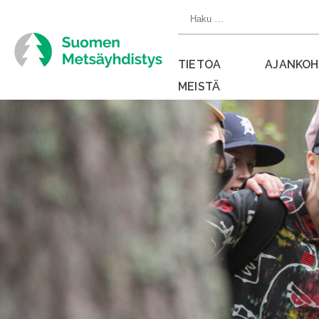
Siirry
Haku:
suoraan
sisältöön
TIETOA
AJANKOH
MEISTÄ
Sulje
valikko