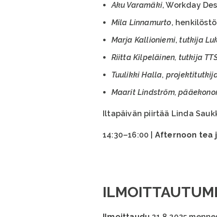
Aku Varamäki
, Workday Des
Mila Linnamurto
, henkilöst
Marja Kallioniemi
,
tutkija Lu
Riitta Kilpeläinen, tutkija TT
Tuulikki Halla
,
projektitutki
Maarit Lindström, pääekonom
Iltapäivän piirtää Linda Sa
14:30–16:00 |
Afternoon tea 
ILMOITTAUTUM
Ilmoittaudu
21.8.2025 menn