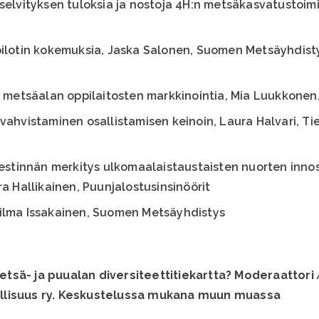
selvityksen tuloksia ja nostoja 4H:n metsäkasvatustoim
pilotin kokemuksia, Jaska Salonen, Suomen Metsäyhdist
a metsäalan oppilaitosten markkinointia, Mia Luukkonen
vahvistaminen osallistamisen keinoin, Laura Halvari, Ti
iestinnän merkitys ulkomaalaistaustaisten nuorten inno
a Hallikainen, Puunjalostusinsinöörit
ilma Issakainen, Suomen Metsäyhdistys
metsä- ja puualan diversiteettitiekartta? Moderaattori
llisuus ry. Keskustelussa mukana muun muassa