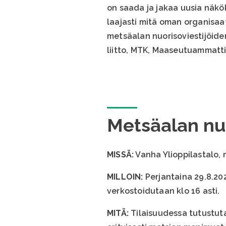
on saada ja jakaa uusia näkö
laajasti mitä oman organisaa
metsäalan nuorisoviestijöide
liitto, MTK, Maaseutuammattii
Metsäalan nu
MISSÄ:
Vanha Ylioppilastalo, 
MILLOIN:
Perjantaina 29.8.20
verkostoidutaan klo 16 asti.
MITÄ:
Tilaisuudessa tutustuta