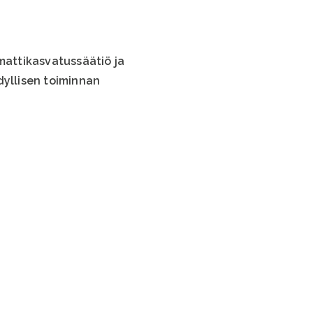
attikasvatussäätiö ja
dyllisen toiminnan