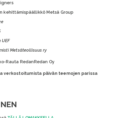
igners
ön kehittämispäällikkö Metsä Group
ke
S
ja UEF
isti Metsäteollisuus ry
ukko-Rauta RedanRedan Oy
ja verkostoitumista päivän teemojen parissa
INEN
essä
TÄLLÄ LOMAKKEELLA