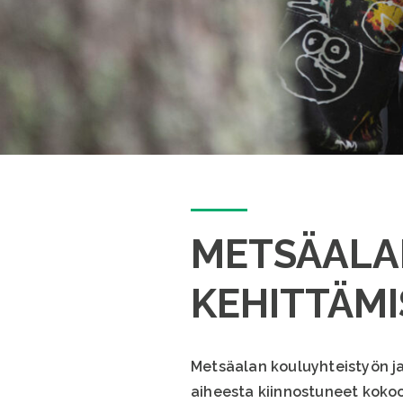
METSÄALA
KEHITTÄM
Metsäalan kouluyhteistyön ja
aiheesta kiinnostuneet kokoo