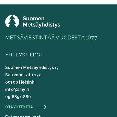
METSÄVIESTINTÄÄ VUODESTA 1877
YHTEYSTIEDOT
Suomen Metsäyhdistys ry
Salomonkatu 17a
00100 Helsinki
info@smy.fi
09 685 0880
OTA YHTEYTTÄ