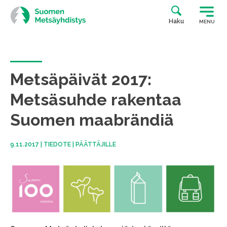
Siirry
suoraan
Haku
MENU
sisältöön
Metsäpäivät 2017:
Metsäsuhde rakentaa
Suomen maabrändiä
9.11.2017
|
TIEDOTE
|
PÄÄTTÄJILLE