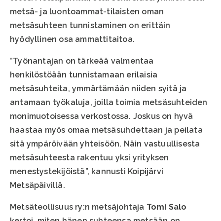
metsä- ja luontoammat-tilaisten oman
metsäsuhteen tunnistaminen on erittäin
hyödyllinen osa ammattitaitoa.
”Työnantajan on tärkeää valmentaa
henkilöstöään tunnistamaan erilaisia
metsäsuhteita, ymmärtämään niiden syitä ja
antamaan työkaluja, joilla toimia metsäsuhteiden
monimuotoisessa verkostossa. Joskus on hyvä
haastaa myös omaa metsäsuhdettaan ja peilata
sitä ympäröivään yhteisöön. Näin vastuullisesta
metsäsuhteesta rakentuu yksi yrityksen
menestystekijöistä”, kannusti Koipijärvi
Metsäpäivillä.
Metsäteollisuus ry:n metsäjohtaja
Tomi Salo
kertoi, miten hänen suhteensa metsään on