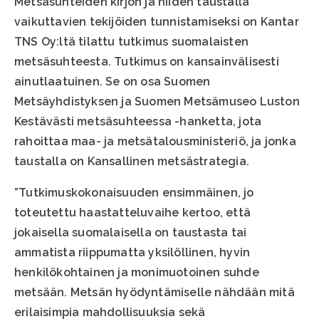
Metsäsuhteiden kirjon ja niiden taustalla
vaikuttavien tekijöiden tunnistamiseksi on Kantar
TNS Oy:ltä tilattu tutkimus suomalaisten
metsäsuhteesta. Tutkimus on kansainvälisesti
ainutlaatuinen. Se on osa Suomen
Metsäyhdistyksen ja Suomen Metsämuseo Luston
Kestävästi metsäsuhteessa -hanketta, jota
rahoittaa maa- ja metsätalousministeriö, ja jonka
taustalla on Kansallinen metsästrategia.
”Tutkimuskokonaisuuden ensimmäinen, jo
toteutettu haastatteluvaihe kertoo, että
jokaisella suomalaisella on taustasta tai
ammatista riippumatta yksilöllinen, hyvin
henkilökohtainen ja monimuotoinen suhde
metsään. Metsän hyödyntämiselle nähdään mitä
erilaisimpia mahdollisuuksia sekä