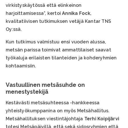
virkistyskäytössä että elinkeinon
harjoittamisessa”, kertoi
Annika Fock
,
kvalitatiivisen tutkimuksen vetäjä Kantar TNS
Oy:ssä.
Kun tutkimus valmistuu ensi vuoden alussa,
metsän parissa toimivat ammattilaiset saavat
työkaluja erilaisten tilanteiden ja kohderyhmien
kohtaamisiin.
Vastuullinen metsäsuhde on
menestystekijä
Kestävästi metsäsuhteessa -hankkeessa
yhteistyökumppanina on myös Metsähallitus.
Metsähallituksen viestintäjohtaja
Terhi Koipijärvi
totesi Metsäpäivillä, että sekä sidosryhmien että