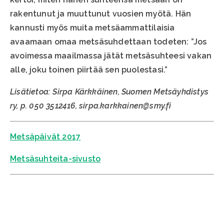
rakentunut ja muuttunut vuosien myötä. Hän
kannusti myös muita metsäammattilaisia
avaamaan omaa metsäsuhdettaan todeten: ”Jos
avoimessa maailmassa jätät metsäsuhteesi vakan
alle, joku toinen piirtää sen puolestasi.”
Lisätietoa: Sirpa Kärkkäinen, Suomen Metsäyhdistys
ry, p. 050 3512416, sirpa.karkkainen@smy.fi
Metsäpäivät 2017
Metsäsuhteita-sivusto