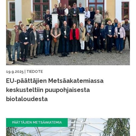
19.9.2025
|
TIEDOTE
EU-päättäjien Metsäakatemiassa
keskusteltiin puupohjaisesta
biotaloudesta
PÄÄTTÄJIEN METSÄAKATEMIA