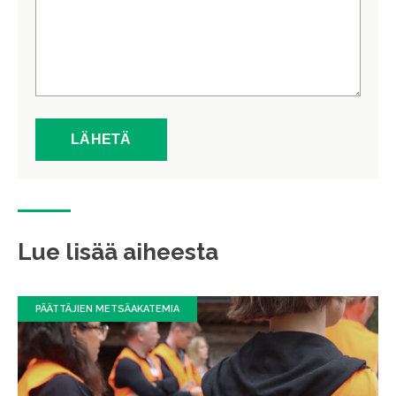
Lue lisää aiheesta
PÄÄTTÄJIEN METSÄAKATEMIA