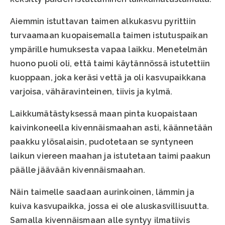
Aiemmin istuttavan taimen alkukasvu pyrittiin
turvaamaan kuopaisemalla taimen istutuspaikan
ympärille humuksesta vapaa laikku. Menetelmän
huono puoli oli, että taimi käytännössä istutettiin
kuoppaan, joka keräsi vettä ja oli kasvupaikkana
varjoisa, vähäravinteinen, tiivis ja kylmä.
Laikkumätästyksessä maan pinta kuopaistaan
kaivinkoneella kivennäismaahan asti, käännetään
paakku ylösalaisin, pudotetaan se syntyneen
laikun viereen maahan ja istutetaan taimi paakun
päälle jäävään kivennäismaahan.
Näin taimelle saadaan aurinkoinen, lämmin ja
kuiva kasvupaikka, jossa ei ole aluskasvillisuutta.
Samalla kivennäismaan alle syntyy ilmatiivis