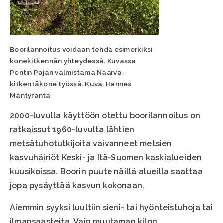
Boorilannoitus voidaan tehdä esimerkiksi
konekitkennän yhteydessä. Kuvassa
Pentin Pajan valmistama Naarva-
kitkentäkone työssä. Kuva: Hannes
Mäntyranta
2000-luvulla käyttöön otettu boorilannoitus on
ratkaissut 1960-luvulta lähtien
metsätuhotutkijoita vaivanneet metsien
kasvuhäiriöt Keski- ja Itä-Suomen kaskialueiden
kuusikoissa. Boorin puute näillä alueilla saattaa
jopa pysäyttää kasvun kokonaan.
Aiemmin syyksi luultiin sieni- tai hyönteistuhoja tai
ilmansaasteita. Vain muutaman kilon