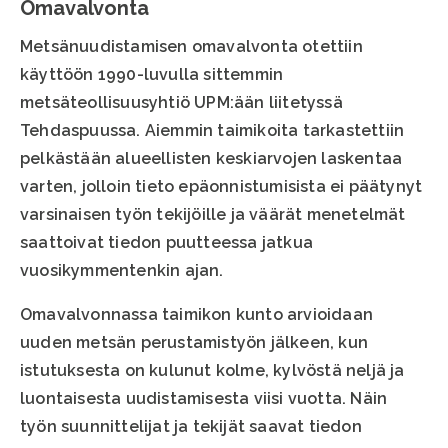
Omavalvonta
Metsänuudistamisen omavalvonta otettiin
käyttöön 1990-luvulla sittemmin
metsäteollisuusyhtiö UPM:ään liitetyssä
Tehdaspuussa. Aiemmin taimikoita tarkastettiin
pelkästään alueellisten keskiarvojen laskentaa
varten, jolloin tieto epäonnistumisista ei päätynyt
varsinaisen työn tekijöille ja väärät menetelmät
saattoivat tiedon puutteessa jatkua
vuosikymmentenkin ajan.
Omavalvonnassa taimikon kunto arvioidaan
uuden metsän perustamistyön jälkeen, kun
istutuksesta on kulunut kolme, kylvöstä neljä ja
luontaisesta uudistamisesta viisi vuotta. Näin
työn suunnittelijat ja tekijät saavat tiedon