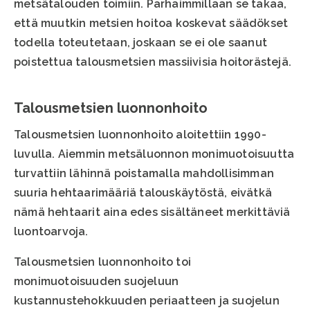
metsätalouden toimiin. Parhaimmillaan se takaa,
että muutkin metsien hoitoa koskevat säädökset
todella toteutetaan, joskaan se ei ole saanut
poistettua talousmetsien massiivisia hoitorästejä.
Talousmetsien luonnonhoito
Talousmetsien luonnonhoito aloitettiin 1990-
luvulla. Aiemmin metsäluonnon monimuotoisuutta
turvattiin lähinnä poistamalla mahdollisimman
suuria hehtaarimääriä talouskäytöstä, eivätkä
nämä hehtaarit aina edes sisältäneet merkittäviä
luontoarvoja.
Talousmetsien luonnonhoito toi
monimuotoisuuden suojeluun
kustannustehokkuuden periaatteen ja suojelun