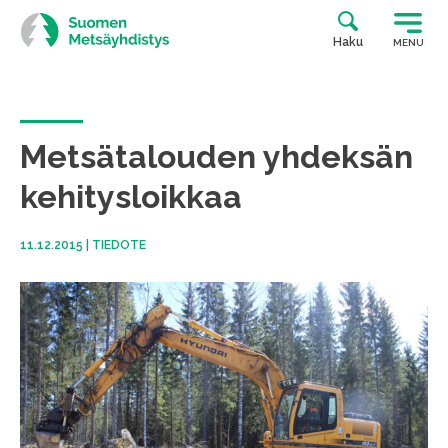
Siirry
suoraan
Haku
MENU
sisältöön
Metsätalouden yhdeksän
kehitysloikkaa
11.12.2015
|
TIEDOTE