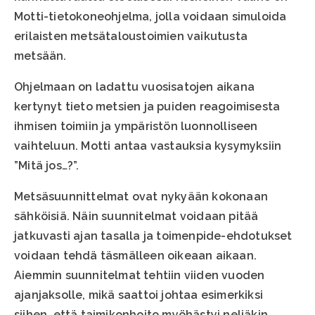
Motti-tietokoneohjelma, jolla voidaan simuloida
erilaisten metsätaloustoimien vaikutusta
metsään.
Ohjelmaan on ladattu vuosisatojen aikana
kertynyt tieto metsien ja puiden reagoimisesta
ihmisen toimiin ja ympäristön luonnolliseen
vaihteluun. Motti antaa vastauksia kysymyksiin
”Mitä jos…?”.
Metsäsuunnittelmat ovat nykyään kokonaan
sähköisiä. Näin suunnitelmat voidaan pitää
jatkuvasti ajan tasalla ja toimenpide-ehdotukset
voidaan tehdä täsmälleen oikeaan aikaan.
Aiemmin suunnitelmat tehtiin viiden vuoden
ajanjaksolle, mikä saattoi johtaa esimerkiksi
siihen, että taimikonhoito myöhästyi neljäkin