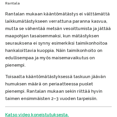
Rantala
Rantalan mukaan kääntömätästys ei välttämättä
laikkumätästykseen verrattuna paranna kasvua,
mutta se vähentää metsän vesoittumista ja jättää
maapohjan tasaisemmaksi, kun mätästyksen
seurauksena ei synny esimerkiksi taimikonhoitoa
hankaloittavia kuoppia. Näin taimikonhoito on
edullisempaa ja myös maisemavaikutus on
pienempi.
Toisaalta kääntömätästyksessä taskuun jäävän
humuksen määrä on periaatteessa puolet
pienempi. Rantalan mukaan sekin riittää hyvin
taimen ensimmäisten 2–3 vuoden tarpeisiin.
Katso video koneistutuksesta.