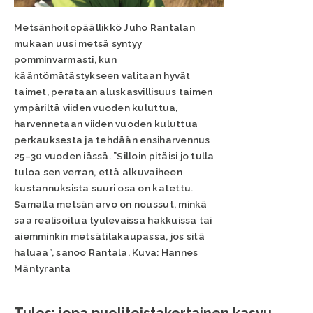
Metsänhoitopäällikkö Juho Rantalan
mukaan uusi metsä syntyy
pomminvarmasti, kun
kääntömätästykseen valitaan hyvät
taimet, perataan aluskasvillisuus taimen
ympäriltä viiden vuoden kuluttua,
harvennetaan viiden vuoden kuluttua
perkauksesta ja tehdään ensiharvennus
25–30 vuoden iässä. ”Silloin pitäisi jo tulla
tuloa sen verran, että alkuvaiheen
kustannuksista suuri osa on katettu.
Samalla metsän arvo on noussut, minkä
saa realisoitua tyulevaissa hakkuissa tai
aiemminkin metsätilakaupassa, jos sitä
haluaa”, sanoo Rantala. Kuva: Hannes
Mäntyranta