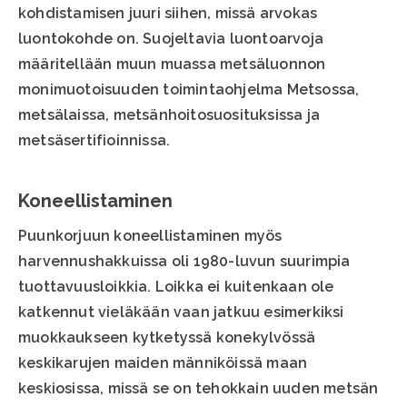
kohdistamisen juuri siihen, missä arvokas
luontokohde on. Suojeltavia luontoarvoja
määritellään muun muassa metsäluonnon
monimuotoisuuden toimintaohjelma Metsossa,
metsälaissa, metsänhoitosuosituksissa ja
metsäsertifioinnissa.
Koneellistaminen
Puunkorjuun koneellistaminen myös
harvennushakkuissa oli 1980-luvun suurimpia
tuottavuusloikkia. Loikka ei kuitenkaan ole
katkennut vieläkään vaan jatkuu esimerkiksi
muokkaukseen kytketyssä konekylvössä
keskikarujen maiden männiköissä maan
keskiosissa, missä se on tehokkain uuden metsän