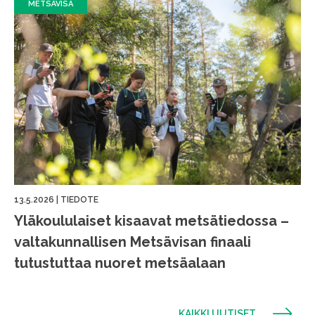
METSÄVISA
13.5.2026
|
TIEDOTE
Yläkoululaiset kisaavat metsätiedossa –
valtakunnallisen Metsävisan finaali
tutustuttaa nuoret metsäalaan
KAIKKI UUTISET