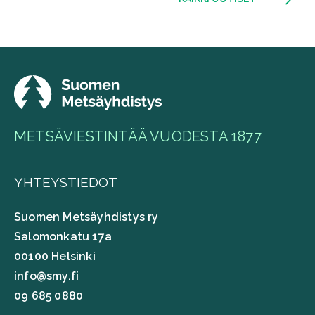
METSÄVIESTINTÄÄ VUODESTA 1877
YHTEYSTIEDOT
Suomen Metsäyhdistys ry
Salomonkatu 17a
00100 Helsinki
info@smy.fi
09 685 0880