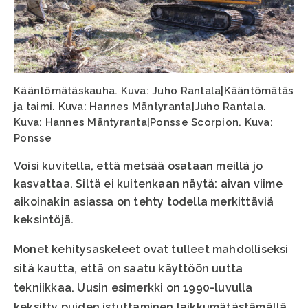
Kääntömätäskauha. Kuva: Juho Rantala|Kääntömätäs
ja taimi. Kuva: Hannes Mäntyranta|Juho Rantala.
Kuva: Hannes Mäntyranta|Ponsse Scorpion. Kuva:
Ponsse
Voisi kuvitella, että metsää osataan meillä jo
kasvattaa. Siltä ei kuitenkaan näytä: aivan viime
aikoinakin asiassa on tehty todella merkittäviä
keksintöjä.
Monet kehitysaskeleet ovat tulleet mahdolliseksi
sitä kautta, että on saatu käyttöön uutta
tekniikkaa. Uusin esimerkki on 1990-luvulla
keksitty puiden istuttaminen laikkumätästämällä.