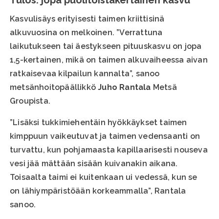
Tulos: jopa puolitoistakertainen kasvu
Kasvulisäys erityisesti taimen kriittisinä
alkuvuosina on melkoinen. ”Verrattuna
laikutukseen tai äestykseen pituuskasvu on jopa
1,5-kertainen, mikä on taimen alkuvaiheessa aivan
ratkaisevaa kilpailun kannalta”, sanoo
metsänhoitopäällikkö
Juho Rantala
Metsä
Groupista.
”Lisäksi tukkimiehentäin hyökkäykset taimen
kimppuun vaikeutuvat ja taimen vedensaanti on
turvattu, kun pohjamaasta kapillaarisesti nouseva
vesi jää mättään sisään kuivanakin aikana.
Toisaalta taimi ei kuitenkaan ui vedessä, kun se
on lähiympäristöään korkeammalla”, Rantala
sanoo.