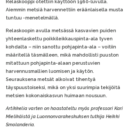
Relaskooppi otettiin käyttöön 1960-luvulla.
Aiemmin metsiä harvennettiin eräänlaisella musta
tuntuu -menetelmällä.
Relaskoopin avulla metsässä kasvavien puiden
yhteenlaskettu poikkileikkauspinta-ala tyven
kohdalta – niin sanottu pohjapinta-ala – voitiin
määritellä täsmälleen, mikä mahdollisti puuston
mitattuun pohjapinta-alaan perustuvien
harvennusmallien luomisen ja käytön.
Seurauksena metsät alkoivat tihentyä
täyspuustoiseksi, mikä on yksi suurimpia tekijöitä
metsien kokonaiskasvun huimaan nousuun.
Artikkelia varten on haastateltu myös professori Kari
Mielikäistä ja Luonnonvarakeskuksen tutkija Heikki
Smolanderia.