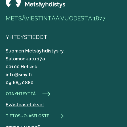
METSÄVIESTINTÄÄ VUODESTA 1877
YHTEYSTIEDOT
Suomen Metsäyhdistys ry
Salomonkatu 17a
00100 Helsinki
info@smy.fi
09 685 0880
OTA YHTEYTTÄ
Evästeasetukset
TIETOSUOJASELOSTE