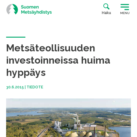
Siirry
suoraan
Haku
MENU
sisältöön
Metsäteollisuuden
investoinneissa huima
hyppäys
30.6.2015
|
TIEDOTE