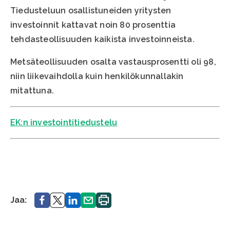
Tiedusteluun osallistuneiden yritysten
investoinnit kattavat noin 80 prosenttia
tehdasteollisuuden kaikista investoinneista.
Metsäteollisuuden osalta vastausprosentti oli 98,
niin liikevaihdolla kuin henkilökunnallakin
mitattuna.
EK:n investointitiedustelu
Jaa.
Jaa.
Jaa.
Jaa.
Tulosta
Jaa:
sivu.