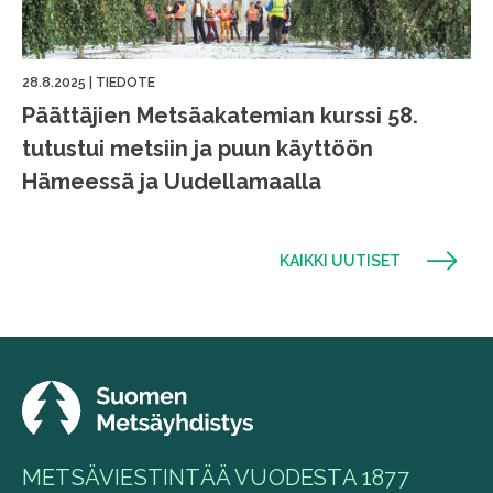
28.8.2025
|
TIEDOTE
Päättäjien Metsäakatemian kurssi 58.
tutustui metsiin ja puun käyttöön
Hämeessä ja Uudellamaalla
KAIKKI UUTISET
METSÄVIESTINTÄÄ VUODESTA 1877