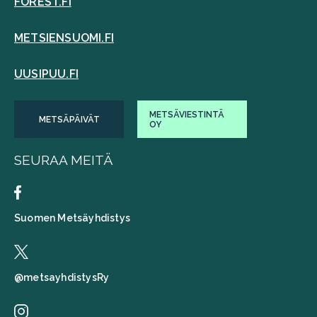
FOREST.FI
METSIENSUOMI.FI
UUSIPUU.FI
METSÄVIESTINTÄ
METSÄPÄIVÄT
OY
SEURAA MEITÄ
Suomen Metsäyhdistys
@metsayhdistysRy