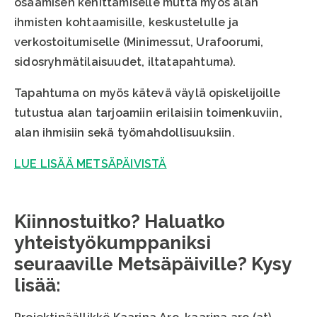
osaamisen kehittämiselle mutta myös alan
ihmisten kohtaamisille, keskustelulle ja
verkostoitumiselle (Minimessut, Urafoorumi,
sidosryhmätilaisuudet, iltatapahtuma).
Tapahtuma on myös kätevä väylä opiskelijoille
tutustua alan tarjoamiin erilaisiin toimenkuviin,
alan ihmisiin sekä työmahdollisuuksiin.
LUE LISÄÄ METSÄPÄIVISTÄ
Kiinnostuitko? Haluatko
yhteistyökumppaniksi
seuraaville Metsäpäiville? Kysy
lisää: