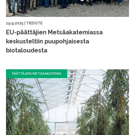
19.9.2025
|
TIEDOTE
EU-päättäjien Metsäakatemiassa
keskusteltiin puupohjaisesta
biotaloudesta
PÄÄTTÄJIEN METSÄAKATEMIA