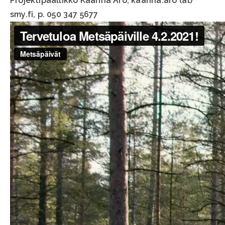
Projektipäällikkö Kaarina Aro, kaarina.aro (at)
smy.fi, p. 050 347 5677