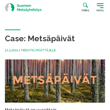
Siirry
suoraan
Haku
MENU
sisältöön
Case: Metsäpäivät
17.3.2021
|
TIEDOTE
|
PÄÄTTÄJILLE
Metsäpäivät on vuosittain