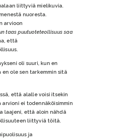
aan liittyviä mielikuvia.
ymmenestä nuoresta.
n arvioon
kun taas puutuoteteollisuus saa
a, että
llisuus.
kseni oli suuri, kun en
ä en ole sen tarkemmin sitä
ä, että alalle voisi itsekin
 arvioni ei todennäköisimmin
a laajeni, että aloin nähdä
isuuteen liittyviä töitä.
nipuolisuus ja