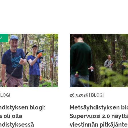
SA
LOGI
26.5.2026
|
BLOGI
distyksen blogi:
Metsäyhdistyksen blo
a oli olla
Supervuosi 2.0 näytt
distyksessä
viestinnän pitkäjänt