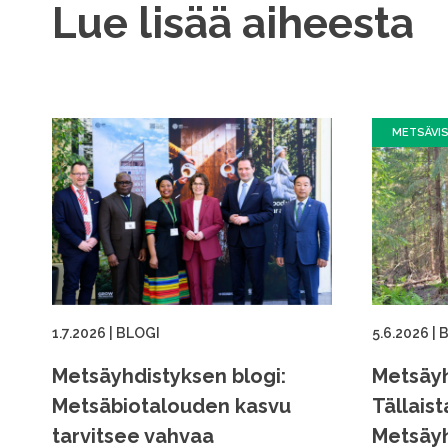
Lue lisää aiheesta
METSÄVI
1.7.2026
|
BLOGI
5.6.2026
|
B
Metsäyhdistyksen blogi:
Metsäyh
Metsäbiotalouden kasvu
Tällaist
tarvitsee vahvaa
Metsäyh