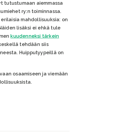
ssyt tutustumaan aiemmassa
umiehet ry:n toiminnassa.
 erilaisia mahdollisuuksia: on
äiden lisäksi ei ehkä tule
uomen
kuudenneksi tärkein
keskellä tehdään siis
ineesta. Huipputyypeillä on
evaan osaamiseen ja viemään
ollisuuksista.