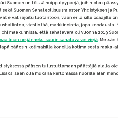
päri Suomen on töissä huipputyyppejä, joihin olen pää
sä sekä Suomen Sahateollisuusmiesten Yhdistyksen ja Pu
t eivät rajoitu tuotantoon, vaan erilaisille osaajille on
shallintoa, viestintää, markkinointia, jopa koodausta. N
en ohi maakunnissa, että sahatavara oli vuonna 2019 S
maailman neljänneksi suurin sahatavaran viejä
. Metsän 
eläpä pääosin kotimaisilla koneilla kotimaisesta raaka-a
distyksessä pääsen tutustuttamaan päättäjiä alalla ol
Lisäksi saan olla mukana kertomassa nuorille alan mahd