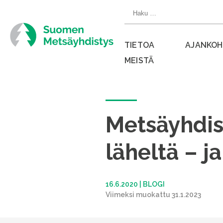
Siirry
Haku:
suoraan
sisältöön
TIETOA
AJANKOH
MEISTÄ
Sulje
valikko
Metsäyhdist
läheltä – 
16.6.2020
|
BLOGI
Viimeksi muokattu 31.1.2023