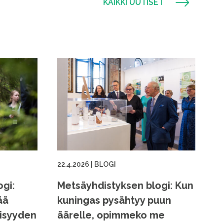
KAIKKI UUTISET
22.4.2026
|
BLOGI
gi:
Metsäyhdistyksen blogi: Kun
ää
kuningas pysähtyy puun
eisyyden
äärelle, opimmeko me