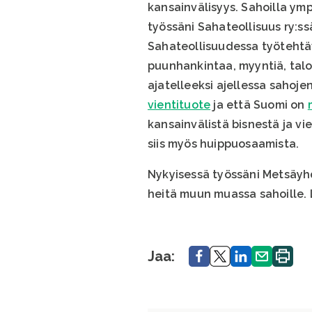
kansainvälisyys. Sahoilla ym
työssäni Sahateollisuus ry:s
Sahateollisuudessa työtehtävä
puunhankintaa, myyntiä, talou
ajatelleeksi ajellessa sahoj
vientituote
ja että Suomi on
kansainvälistä bisnestä ja vi
siis myös huippuosaamista.
Nykyisessä työssäni Metsäyh
heitä muun muassa sahoille. 
Jaa.
Jaa.
Jaa.
Jaa.
Tulosta
Jaa:
sivu.