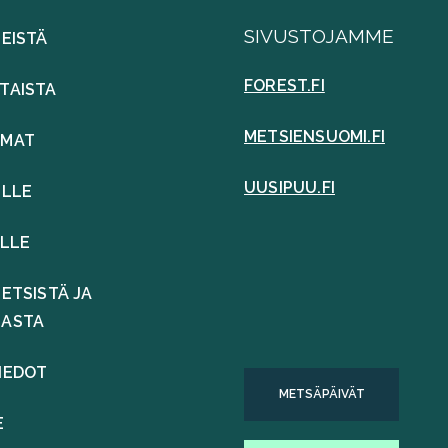
SIVUSTOJAMME
MEISTÄ
FOREST.FI
TAISTA
METSIENSUOMI.FI
UMAT
UUSIPUU.FI
ILLE
ILLE
ETSISTÄ JA
LASTA
IEDOT
METSÄPÄIVÄT
E