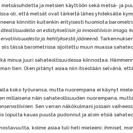
metsäsuhdetta ja metsien käyttöön sekä metsä- ja puual
sissa oli, että metsät ovat tärkeitä lähes yhdeksälle k
eena kiinnitin kuitenkin erityisesti huomiota barometri
äteollisuudella on edistyksellisin ja innovatiivisin imago, 
rvatiivisuudesta ja kehityksestä jääneenä.
Tarkennuksen
 siis tässä barometrissa sijoitettu muun muassa sahateo
ikä minua juuri sahateollisuudessa kiinnostaa. Hämmenny
n tien. Olen pitänyt asiaa niin itsestään selvänä, ett
lalla koko työuransa, mutta nuorempana ei käynyt mieless
en millaisena näin sahateollisuuden nuorempana, mutta
onservatiivinen
. Sen verran näkökulmani jossain vaiheess
is lopulta kauas puusta pudonnut ja aloin etsiä sahateoll
nnostavuutta, kolme asiaa tuli heti mieleeni: ihmiset, mo