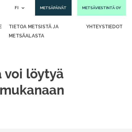
METSÄPÄIVÄT
METSÄVIESTINTÄ OY
E
TIETOA METSISTÄ JA
YHTEYSTIEDOT
METSÄALASTA
 voi löytyä
dä mukanaan