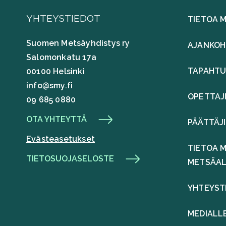
YHTEYSTIEDOT
TIETOA 
Suomen Metsäyhdistys ry
AJANKOH
Salomonkatu 17a
TAPAHT
00100 Helsinki
info@smy.fi
OPETTAJ
09 685 0880
OTA YHTEYTTÄ
PÄÄTTÄJ
Evästeasetukset
TIETOA M
TIETOSUOJASELOSTE
METSÄA
YHTEYST
MEDIALL