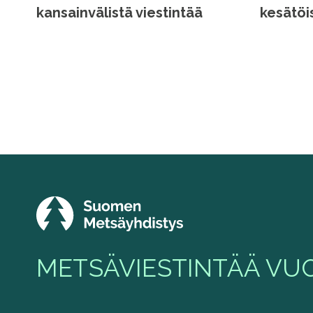
kansainvälistä viestintää
kesätöi
METSÄVIESTINTÄÄ VUO