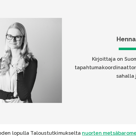
Henna
Kirjoittaja on Su
tapahtumakoordinaattori,
sahalla 
uoden lopulla Taloustutkimukselta
nuorten metsäbarome