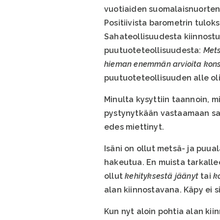
vuotiaiden suomalaisnuorten 
Positiivista barometrin tulok
Sahateollisuudesta kiinnostun
puutuoteteollisuudesta:
Mets
hieman enemmän arvioita konse
puutuoteteollisuuden alle oli
Minulta kysyttiin taannoin, m
pystynytkään vastaamaan sama
edes miettinyt.
Isäni on ollut metsä- ja puua
hakeutua. En muista tarkalle
ollut
kehityksestä jäänyt
tai
k
alan kiinnostavana. Käpy ei si
Kun nyt aloin pohtia alan kii