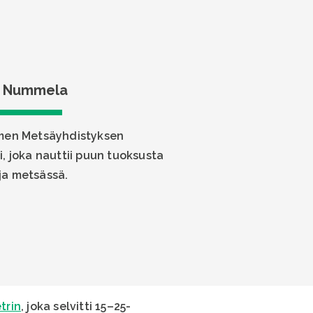
 Nummela
omen Metsäyhdistyksen
 joka nauttii puun tuoksusta
ja metsässä.
trin
, joka selvitti 15–25-