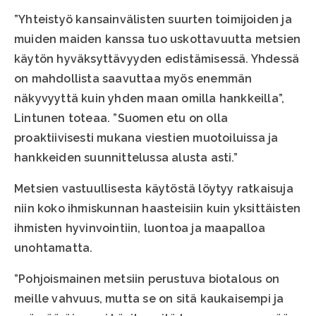
”Yhteistyö kansainvälisten suurten toimijoiden ja
muiden maiden kanssa tuo uskottavuutta metsien
käytön hyväksyttävyyden edistämisessä. Yhdessä
on mahdollista saavuttaa myös enemmän
näkyvyyttä kuin yhden maan omilla hankkeilla”,
Lintunen toteaa. ”Suomen etu on olla
proaktiivisesti mukana viestien muotoiluissa ja
hankkeiden suunnittelussa alusta asti.”
Metsien vastuullisesta käytöstä löytyy ratkaisuja
niin koko ihmiskunnan haasteisiin kuin yksittäisten
ihmisten hyvinvointiin, luontoa ja maapalloa
unohtamatta.
”Pohjoismainen metsiin perustuva biotalous on
meille vahvuus, mutta se on sitä kaukaisempi ja