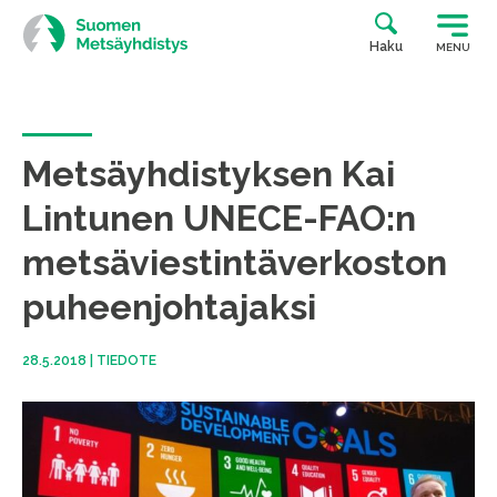
Siirry
suoraan
Haku
MENU
sisältöön
Metsäyhdistyksen Kai
Lintunen UNECE-FAO:n
metsäviestintäverkoston
puheenjohtajaksi
28.5.2018
|
TIEDOTE