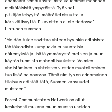
epämääräisempi käsite, mitä kauemmas mennään
meikäläisistä ympyröistä. Työ vaatii
pitkäjänteisyyttä, määrätietoisuutta ja
kärsivällisyyttä. Pikavoittoja ei ole tiedossa”,
Lintunen summaa.
”Meidän tulee sovittaa yhteen hyvinkin erilaisista
lähtökohdista kumpuavia erisuuntaisia
näkemyksiä ja lisätä ymmärrystä metsien ja puun
käytön tuomista mahdollisuuksista. Voimien
yhdistäminen ja yhteisten viestien muotoileminen
tuo lisää painoarvoa. Tämä nimitys on erinomainen
tilaisuus edistää tätä, Suomen vahvuudet
muistaen.”
Forest Communicators Network on ollut
keskeisesti mukana muun muassa useiden