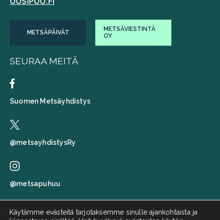
UUSIPUU.FI
METSÄVIESTINTÄ
METSÄPÄIVÄT
OY
SEURAA MEITÄ
Suomen Metsäyhdistys
@metsayhdistysRy
@metsapuhuu
Käytämme evästeitä tarjotaksemme sinulle ajankohtaista ja