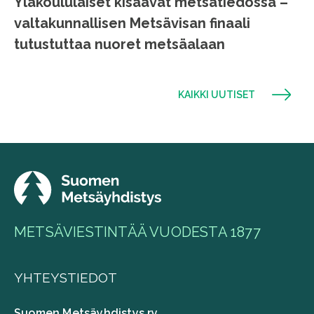
Yläkoululaiset kisaavat metsätiedossa –
valtakunnallisen Metsävisan finaali
tutustuttaa nuoret metsäalaan
KAIKKI UUTISET
METSÄVIESTINTÄÄ VUODESTA 1877
YHTEYSTIEDOT
Suomen Metsäyhdistys ry