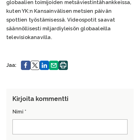
globaalien toimijoiden metsäviestintähankkeissa,
kuten YK:n Kansainvälisen metsien päivän
spottien työstämisessä. Videospotit saavat
säännöllisesti miljardiyleisön globaaleilla
televisiokanavilla.
Jaa.
Jaa.
Jaa.
Jaa.
Tulosta
Jaa:
sivu.
Kirjoita kommentti
Nimi *