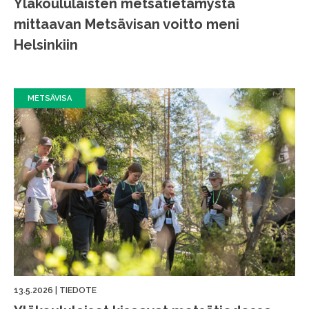
Yläkoululaisten metsätietämystä
mittaavan Metsävisan voitto meni
Helsinkiin
METSÄVISA
13.5.2026
|
TIEDOTE