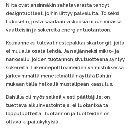
Niitä ovat ensinnäkin sahatavarasta tehdyt
designtuotteet, joihin liittyy palveluita. Toiseksi
liukosellu, josta saadaan viskoosia muun muassa
vaatteisiin ja sokereita energiantuotantoon.
Kolmanneksi tulevat nestepakkauskartongit, joita
ei muualla osata tehdä. Ja neljänneksi mikro- ja
nanosellu, joiden tuotannon sivutuotteena syntyy
sokereita. Liikennepolttoaineiden valmistuksessa
järkevimmältä menetelmältä näyttää Dahlin
mukaan tällä hetkellä mustalipeän kaasutus.
Dahlilla oli myös selkeä viesti päättäjille: on
tuettava alkuinvestointeja, ei tuotantoa tai
lopputuotteita. Tuotannon ja tuotteiden on
oltava kilpailukykyisiä.