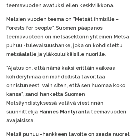
teemavuoden avatuksi eilen keskiviikkona.
Metsien vuoden teema on ”Metsät ihmisille –
Forests for people”. Suomen pääpanos
teemavuoteen on metsäsektorin yhteinen Metsä
puhuu -tulevaisuushanke, joka on kohdistettu
metsäalalle ja yläkouluikäisille nuorille.
”Ajatus on, että nämä kaksi erittäin vaikeaa
kohderyhmää on mahdollista tavoittaa
onnistuneesti vain siten, että sen huomaa koko
kansa”, sanoi hanketta Suomen
Metsäyhdistyksessä vetävä viestinnän
suunnittelija
Hannes Mäntyranta
teemavuoden
avajaisissa.
Metsä puhuu -hankkeen tavoite on saada nuoret