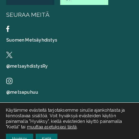
SEURAA MEITÄ
Suomen Metsäyhdistys
@metsayhdistysRy
@metsapuhuu
Käytämme evästeitä tarjotaksemme sinulle ajankohtaista ja
kiinnostavaa sisältöä. Voit hyväksyä evästeiden käytön
Suomen metsäyhdistys
painamalla "Hyväksy", kiellä evästeiden käyttö painamalla
"Kiellä" tai
muuttaa asetuksiasi tästä
.
Metsä puhuu
Hyväksy
Kiellä