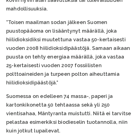
kovin hyvin alan saavutuksia tai tulevaisuuden
mahdollisuuksia.
”Toisen maailman sodan jälkeen Suomen
puustopääoma on lisääntynyt määrällä, joka
hiilidioksidiksi muutettuna vastaa 50-kertaisesti
vuoden 2008 hiilidioksidipäästöjä. Samaan aikaan
puusta on tehty energiaa määrällä, joka vastaa
25-kertaisesti vuoden 2007 fossiilisten
polttoaineiden ja turpeen polton aiheuttamia
hiilidioksidipäästöjä.”
Suomessa on edelleen 74 massa-, paperi ja
kartonkikonetta 50 tehtaassa sekä yli 250
vientisahaa, Mäntyranta muistutti. Niitä ei tarvitse
pelastaa esimerkiksi biodieselin tuotannolla, niin
kuin jotkut lupailevat.