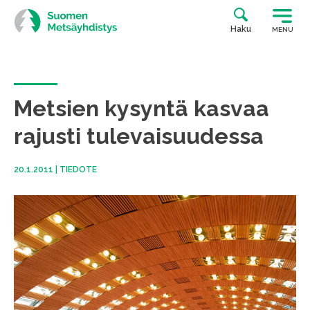
Siirry
suoraan
Haku
MENU
sisältöön
Metsien kysyntä kasvaa
rajusti tulevaisuudessa
20.1.2011
|
TIEDOTE