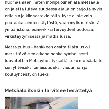
huomaamaan, miten monipuolinen ala metsäala
on ja että tulevaisuudessa alalla on tarjolla hyvin
erilaisia ja kiinnostavia töitä. Kyse ei ole vain
puuraaka-aineen käytöstä, vaan myös metsästä
ympäristönä, esimerkiksi terveydenhuollossa,
virkistäytymisessä ja matkailussa.
Metsä puhuu –hankkeen osalta tilaisuus oli
merkittävä: sen aikana hanke symbolisesti
luovutettiin Metsäyhdistykseltä koko metsäalalle,
sen yhteiseksi omaisuudeksi, viestinnän ja
kouluyhteistyön tueksi.
Metsäala itsekin tarvitsee herättelyä