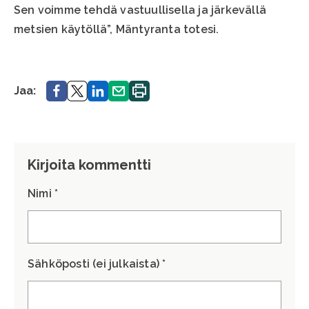
Sen voimme tehdä vastuullisella ja järkevällä
metsien käytöllä”, Mäntyranta totesi.
Jaa.
Jaa.
Jaa.
Jaa.
Tulosta
Jaa:
sivu.
Kirjoita kommentti
Nimi *
Sähköposti (ei julkaista) *