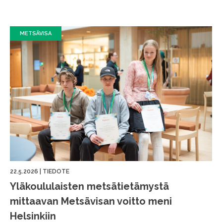
METSÄVISA
22.5.2026
|
TIEDOTE
Yläkoululaisten metsätietämystä
mittaavan Metsävisan voitto meni
Helsinkiin