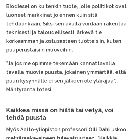
Biodiesel on kuitenkin tuote, jolle poliitikot ovat
luoneet markkinat jo ennen kuin sitä
tehdäänkään. Siksi sen avulla voidaan rakentaa
teknisesti ja taloudellisesti järkevä tie
korkeamman jalostusasteen tuotteisiin, kuten
puuperustaisiin muoveihin.
”Ja jos me opimme tekemään kannattavalla
tavalla muovia puusta, jokainen ymmärtää, että
puun kysynnälle ei sen jälkeen ole ylärajaa”,
Mäntyranta totesi.
Kaikkea missä on hiiltä tai vetyä, voi
tehdä puusta
Myös Aalto-yliopiston professori
Olli Dahl
uskoo
metsäraaka-aineen tulevaisuuteen. ”Kaikkia