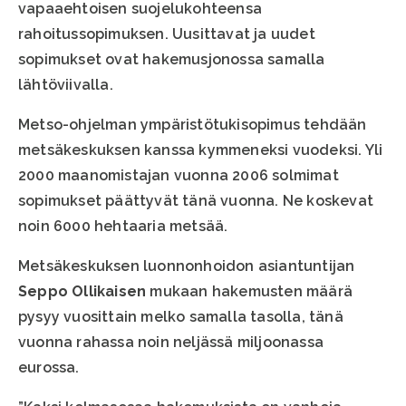
vapaaehtoisen suojelukohteensa
rahoitussopimuksen. Uusittavat ja uudet
sopimukset ovat hakemusjonossa samalla
lähtöviivalla.
Metso-ohjelman ympäristötukisopimus tehdään
metsäkeskuksen kanssa kymmeneksi vuodeksi. Yli
2000 maanomistajan vuonna 2006 solmimat
sopimukset päättyvät tänä vuonna. Ne koskevat
noin 6000 hehtaaria metsää.
Metsäkeskuksen luonnonhoidon asiantuntijan
Seppo Ollikaisen
mukaan hakemusten määrä
pysyy vuosittain melko samalla tasolla, tänä
vuonna rahassa noin neljässä miljoonassa
eurossa.