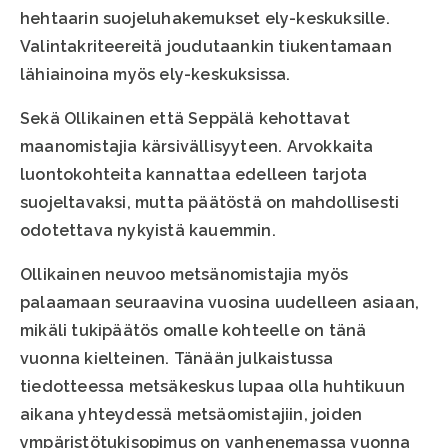
hehtaarin suojeluhakemukset ely-keskuksille.
Valintakriteereitä joudutaankin tiukentamaan
lähiainoina myös ely-keskuksissa.
Sekä Ollikainen että Seppälä kehottavat
maanomistajia kärsivällisyyteen. Arvokkaita
luontokohteita kannattaa edelleen tarjota
suojeltavaksi, mutta päätöstä on mahdollisesti
odotettava nykyistä kauemmin.
Ollikainen neuvoo metsänomistajia myös
palaamaan seuraavina vuosina uudelleen asiaan,
mikäli tukipäätös omalle kohteelle on tänä
vuonna kielteinen. Tänään julkaistussa
tiedotteessa metsäkeskus lupaa olla huhtikuun
aikana yhteydessä metsäomistajiin, joiden
ympäristötukisopimus on vanhenemassa vuonna