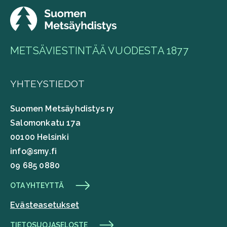
METSÄVIESTINTÄÄ VUODESTA 1877
YHTEYSTIEDOT
Suomen Metsäyhdistys ry
Salomonkatu 17a
00100 Helsinki
info@smy.fi
09 685 0880
OTA YHTEYTTÄ
Evästeasetukset
TIETOSUOJASELOSTE