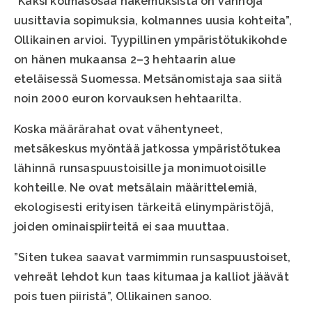
”Kaksi kolmasosaa hakemuksista on vanhoja
uusittavia sopimuksia, kolmannes uusia kohteita”,
Ollikainen arvioi. Tyypillinen ympäristötukikohde
on hänen mukaansa 2–3 hehtaarin alue
eteläisessä Suomessa. Metsänomistaja saa siitä
noin 2000 euron korvauksen hehtaarilta.
Koska määrärahat ovat vähentyneet,
metsäkeskus myöntää jatkossa ympäristötukea
lähinnä runsaspuustoisille ja monimuotoisille
kohteille. Ne ovat metsälain määrittelemiä,
ekologisesti erityisen tärkeitä elinympäristöjä,
joiden ominaispiirteitä ei saa muuttaa.
”Siten tukea saavat varmimmin runsaspuustoiset,
vehreät lehdot kun taas kitumaa ja kalliot jäävät
pois tuen piiristä”, Ollikainen sanoo.