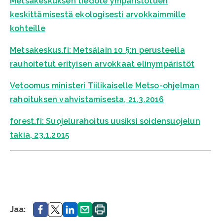
Metsäkeskuksen tiedote ympäristötuen
keskittämisestä ekologisesti arvokkaimmille
kohteille
Metsakeskus.fi: Metsälain 10 §:n perusteella
rauhoitetut erityisen arvokkaat elinympäristöt
Vetoomus ministeri Tiilikaiselle Metso-ohjelman
rahoituksen vahvistamisesta, 21.3.2016
forest.fi: Suojelurahoitus uusiksi soidensuojelun
takia, 23.1.2015
Jaa.
Jaa.
Jaa.
Jaa.
Tulosta
Jaa:
sivu.