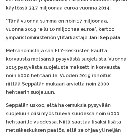
käytössä 33,7 miljoonaa euroa vuonna 2014.
”Tänä vuonna summa on noin 17 miljoonaa,
vuonna 2019 reilu 10 miljoonaa euroa”, kertoo
ympäristöministeriön ylitarkastaja
Jani Seppälä
.
Metsänomistaja saa ELY-keskusten kautta
korvausta metsänsä pysyvästä suojelusta. Vuonna
2015 pysyvästä suojelusta maksettiin korvausta
noin 6000 hehtaarille. Vuoden 2019 rahoitus
riittää Seppälän mukaan arviolta noin 2000
hehtaarin suojeluun.
Seppälän uskoo, että hakemuksia pysyvään
suojeluun olisi myös tulevaisuudessa noin 6000
hehtaarille vuodessa. Niitä saattaa lisäksi lisätä
metsäkeskuksen päätös, että se ohjaa yli neljän