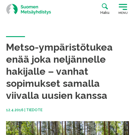
Siirry
suoraan
Haku
MENU
sisältöön
Metso-ympäristötukea
enää joka neljännelle
hakijalle – vanhat
sopimukset samalla
viivalla uusien kanssa
12.4.2016
|
TIEDOTE