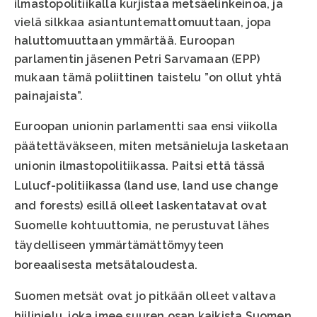
ilmastopolitiikalla kurjistaa metsäelinkeinoa, ja
vielä silkkaa asiantuntemattomuuttaan, jopa
haluttomuuttaan ymmärtää. Euroopan
parlamentin jäsenen Petri Sarvamaan (EPP)
mukaan tämä poliittinen taistelu ”on ollut yhtä
painajaista”.
Euroopan unionin parlamentti saa ensi viikolla
päätettäväkseen, miten metsänieluja lasketaan
unionin ilmastopolitiikassa. Paitsi että tässä
Lulucf-politiikassa (land use, land use change
and forests) esillä olleet laskentatavat ovat
Suomelle kohtuuttomia, ne perustuvat lähes
täydelliseen ymmärtämättömyyteen
boreaalisesta metsätaloudesta.
Suomen metsät ovat jo pitkään olleet valtava
hiilinielu, joka imee suuren osan kaikista Suomen