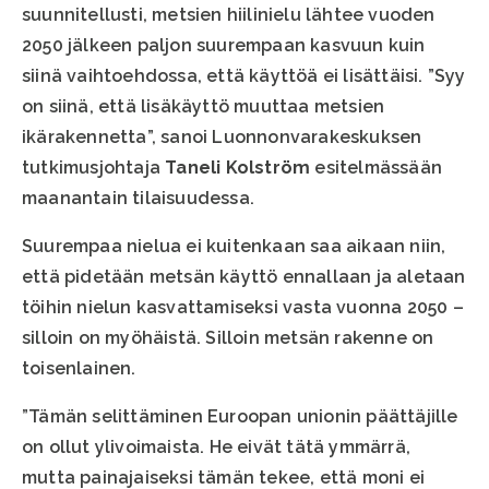
suunnitellusti, metsien hiilinielu lähtee vuoden
2050 jälkeen paljon suurempaan kasvuun kuin
siinä vaihtoehdossa, että käyttöä ei lisättäisi. ”Syy
on siinä, että lisäkäyttö muuttaa metsien
ikärakennetta”, sanoi Luonnonvarakeskuksen
tutkimusjohtaja
Taneli Kolström
esitelmässään
maanantain tilaisuudessa.
Suurempaa nielua ei kuitenkaan saa aikaan niin,
että pidetään metsän käyttö ennallaan ja aletaan
töihin nielun kasvattamiseksi vasta vuonna 2050 –
silloin on myöhäistä. Silloin metsän rakenne on
toisenlainen.
”Tämän selittäminen Euroopan unionin päättäjille
on ollut ylivoimaista. He eivät tätä ymmärrä,
mutta painajaiseksi tämän tekee, että moni ei