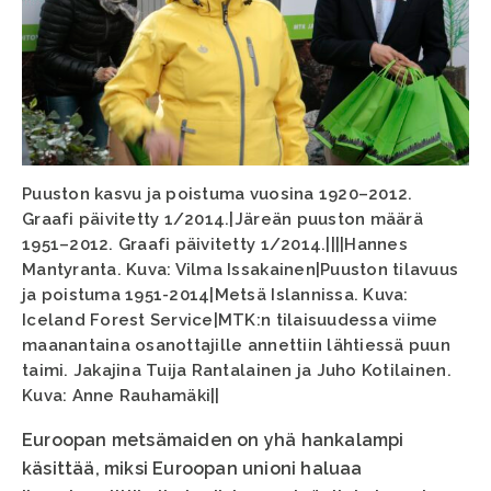
Puuston kasvu ja poistuma vuosina 1920–2012.
Graafi päivitetty 1/2014.|Järeän puuston määrä
1951–2012. Graafi päivitetty 1/2014.||||Hannes
Mantyranta. Kuva: Vilma Issakainen|Puuston tilavuus
ja poistuma 1951-2014|Metsä Islannissa. Kuva:
Iceland Forest Service|MTK:n tilaisuudessa viime
maanantaina osanottajille annettiin lähtiessä puun
taimi. Jakajina Tuija Rantalainen ja Juho Kotilainen.
Kuva: Anne Rauhamäki||
Euroopan metsämaiden on yhä hankalampi
käsittää, miksi Euroopan unioni haluaa