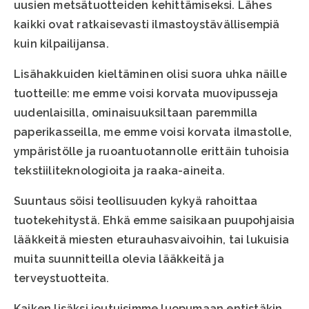
uusien metsätuotteiden kehittämiseksi. Lähes
kaikki ovat ratkaisevasti ilmastoystävällisempiä
kuin kilpailijansa.
Lisähakkuiden kieltäminen olisi suora uhka näille
tuotteille: me emme voisi korvata muovipusseja
uudenlaisilla, ominaisuuksiltaan paremmilla
paperikasseilla, me emme voisi korvata ilmastolle,
ympäristölle ja ruoantuotannolle erittäin tuhoisia
tekstiiliteknologioita ja raaka-aineita.
Suuntaus söisi teollisuuden kykyä rahoittaa
tuotekehitystä. Ehkä emme saisikaan puupohjaisia
lääkkeitä miesten eturauhasvaivoihin, tai lukuisia
muita suunnitteilla olevia lääkkeitä ja
terveystuotteita.
Kaiken lisäksi joutuisimme luopumaan entistäkin