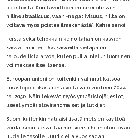
päästöistä. Kun tavoitteenamme ei ole vain
hiilineutraalisuus, vaan -negatiivisuus, hiiltä on
voitava myös poistaa ilmakehästä”, Kahra sanoi.
Toistaiseksi tehokkain keino tähän on kasvien
kasvattaminen. Jos kasveilla vieläpä on
taloudellista arvoa, kuten puilla, nielun luominen
voi maksaa itse itsensä.
Euroopan unioni on kuitenkin valinnut katsoa
ilmastopolitiikassaan asioita vain vuoteen 2044
tai 2050. Näin tekevät myös ympäristöjärjestöt,
useat ympäristöviranomaiset ja tutkijat.
Suomi kuitenkin haluaisi lisätä metsien käyttöä
voidakseen kasvattaa metsiensä hiilinielun aivan
uudelle tasolle. Juuri siellä vuosisadan