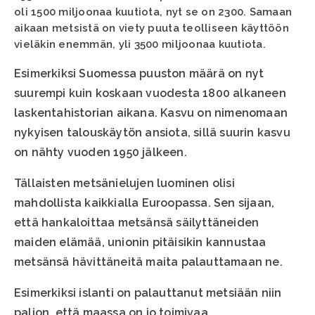
oli 1500 miljoonaa kuutiota, nyt se on 2300. Samaan
aikaan metsistä on viety puuta teolliseen käyttöön
vieläkin enemmän, yli 3500 miljoonaa kuutiota.
Esimerkiksi Suomessa puuston määrä on nyt
suurempi kuin koskaan vuodesta 1800 alkaneen
laskentahistorian aikana. Kasvu on nimenomaan
nykyisen talouskäytön ansiota, sillä suurin kasvu
on nähty vuoden 1950 jälkeen.
Tällaisten metsänielujen luominen olisi
mahdollista kaikkialla Euroopassa. Sen sijaan,
että hankaloittaa metsänsä säilyttäneiden
maiden elämää, unionin pitäisikin kannustaa
metsänsä hävittäneitä maita palauttamaan ne.
Esimerkiksi islanti on palauttanut metsiään niin
paljon, että maassa on jo toimivaa