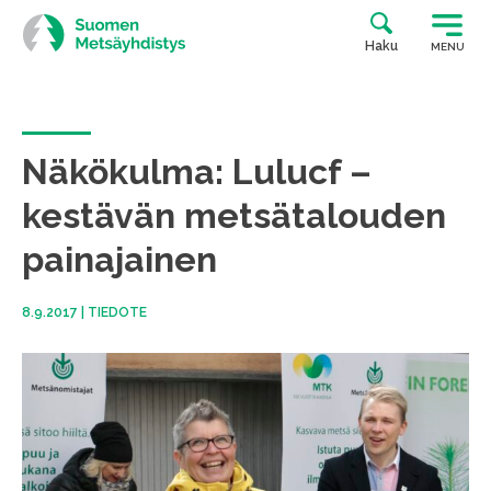
Siirry
suoraan
Haku
MENU
sisältöön
Näkökulma: Lulucf –
kestävän metsätalouden
painajainen
8.9.2017
|
TIEDOTE