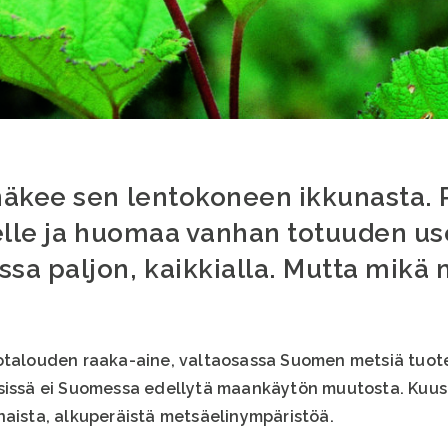
näkee sen lentokoneen ikkunasta. 
elle ja huomaa vanhan totuuden us
a paljon, kaikkialla. Mutta mikä m
iotalouden raaka-aine, valtaosassa Suomen metsiä tuot
sissä ei Suomessa edellytä maankäytön muutosta. Kuusi
naista, alkuperäistä metsäelinympäristöä.