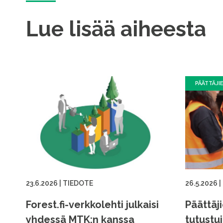
Lue lisää aiheesta
PÄÄTTÄJI
23.6.2026
|
TIEDOTE
26.5.2026
|
Forest.fi-verkkolehti julkaisi
Päättäj
yhdessä MTK:n kanssa
tutustu