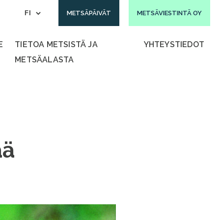
METSÄPÄIVÄT
METSÄVIESTINTÄ OY
E
TIETOA METSISTÄ JA
YHTEYSTIEDOT
METSÄALASTA
ää