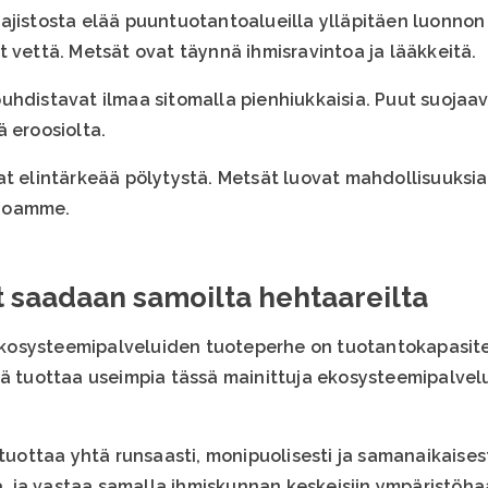
ajistosta elää puuntuotantoalueilla ylläpitäen luonno
 vettä. Metsät ovat täynnä ihmisravintoa ja lääkkeitä.
hdistavat ilmaa sitomalla pienhiukkaisia. Puut suojaava
 eroosiolta.
at elintärkeää pölytystä. Metsät luovat mahdollisuuksia
ehoamme.
 saadaan samoilta hehtaareilta
kosysteemipalveluiden tuoteperhe on tuotantokapasit
sä tuottaa useimpia tässä mainittuja ekosysteemipalvelu
ottaa yhtä runsaasti, monipuolisesti ja samanaikaisest
ja vastaa samalla ihmiskunnan keskeisiin ympäristöhaa