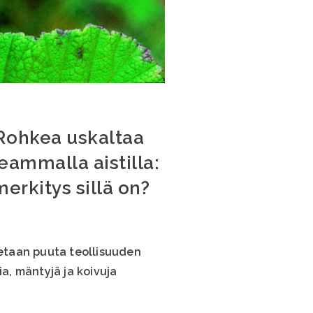
Rohkea uskaltaa
eammalla aistilla:
erkitys sillä on?
etaan puuta teollisuuden
a, mäntyjä ja koivuja