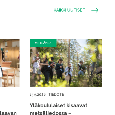
KAIKKI UUTISET
METSÄVISA
13.5.2026
|
TIEDOTE
Yläkoululaiset kisaavat
ttaavan
metsätiedossa –