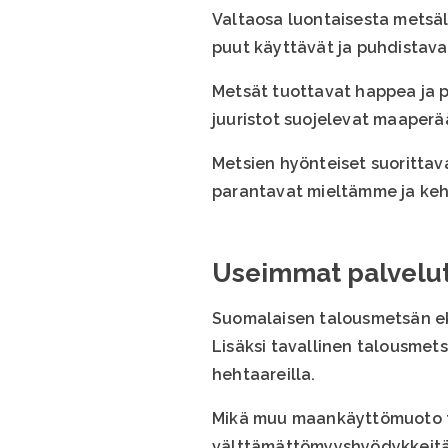
Valtaosa luontaisesta metsäl
puut käyttävät ja puhdistavat
Metsät tuottavat happea ja pu
juuristot suojelevat maaperää
Metsien hyönteiset suorittav
parantavat mieltämme ja k
Useimmat palvelut
Suomalaisen talousmetsän e
Lisäksi tavallinen talousmet
hehtaareilla.
Mikä muu maankäyttömuoto tu
välttämättömyyshyödykkeitä, 