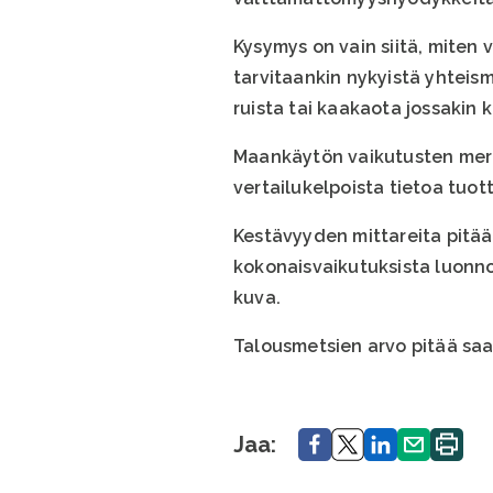
Kysymys on vain siitä, miten
tarvitaankin nykyistä yhteismi
ruista tai kaakaota jossakin
Maankäytön vaikutusten merki
vertailukelpoista tietoa tuot
Kestävyyden mittareita pitääk
kokonaisvaikutuksista luonno
kuva.
Talousmetsien arvo pitää saa
Jaa.
Jaa.
Jaa.
Jaa.
Tulosta
Jaa:
sivu.