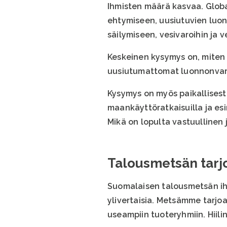
Ihmisten määrä kasvaa. Glob
ehtymiseen, uusiutuvien luo
säilymiseen, vesivaroihin ja v
Keskeinen kysymys on, miten m
uusiutumattomat luonnonvarat
Kysymys on myös paikallisesta
maankäyttöratkaisuilla ja esi
Mikä on lopulta vastuullinen 
Talousmetsän tarj
Suomalaisen talousmetsän ih
ylivertaisia. Metsämme tarjoa
useampiin tuoteryhmiin. Hiili