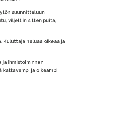
äytön suunnitteluun
 viljeltiin sitten puita,
 Kuluttaja haluaa oikeaa ja
a ja ihmistoiminnan
ä kattavampi ja oikeampi