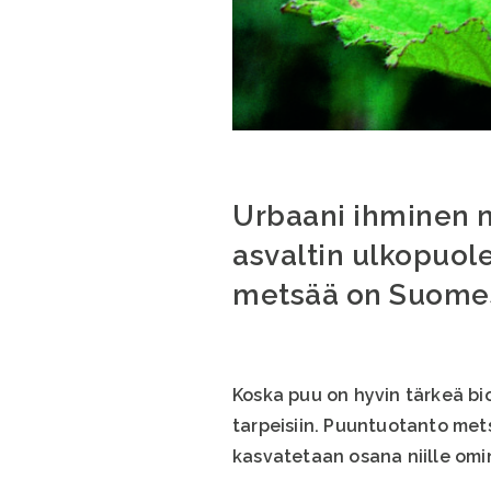
Urbaani ihminen 
asvaltin ulkopuol
metsää on Suomess
Koska puu on hyvin tärkeä b
tarpeisiin. Puuntuotanto met
kasvatetaan osana niille omi