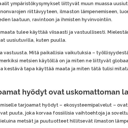
aalit ympäristökysymykset liittyvät muun muassa uusi
nnonvarojen riittävyyteen, ilmaston lämpenemiseen, l
eden laatuun, ravintoon ja ihmisten hyvinvointiin.
aata tulee käyttää viisaasti ja vastuullisesti. Mielestä
 uusiutuvilla, kuten puulla.
 vastuusta. Mitä paikallisia vaikutuksia – työllisyydest
merkiksi metsien käytöllä on ja miten ne liittyvät globaa
ja kestävä tapa käyttää maata ja miten tätä tulisi mitat
oamat hyödyt ovat uskomattoman la
miselle tarjoamat hyödyt – ekosysteemipalvelut – ova
vat puuta, joka korvaa fossiilisia vaihtoehtoja ja sovel
nieluina metsät ja puutuotteet hillitsevät ilmaston läm