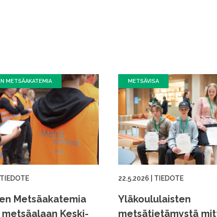
EN METSÄAKATEMIA
METSÄVISA
TIEDOTE
22.5.2026
|
TIEDOTE
ien Metsäakatemia
Yläkoululaisten
i metsäalaan Keski-
metsätietämystä mi