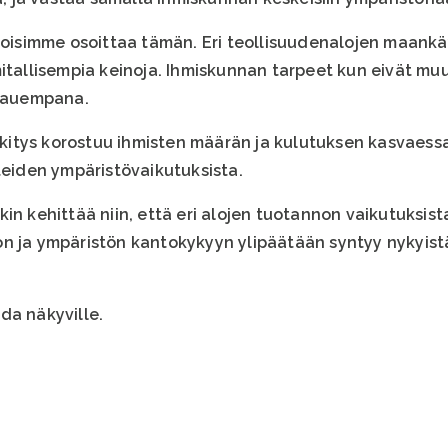
 voisimme osoittaa tämän. Eri teollisuudenalojen maank
tallisempia keinoja. Ihmiskunnan tarpeet kun eivät muutu,
 kauempana.
tys korostuu ihmisten määrän ja kulutuksen kasvaessa.
teiden ympäristövaikutuksista.
in kehittää niin, että eri alojen tuotannon vaikutuksist
n ja ympäristön kantokykyyn ylipäätään syntyy nykyist
da näkyville.