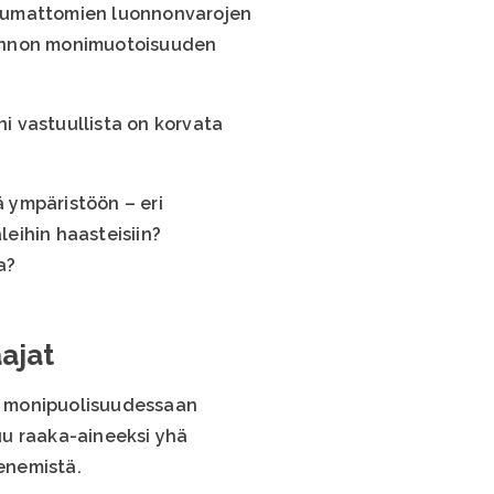
utumattomien luonnonvarojen
uonnon monimuotoisuuden
ni vastuullista on korvata
ä ympäristöön – eri
leihin haasteisiin?
a?
ajat
t monipuolisuudessaan
tuu raaka-aineeksi yhä
penemistä.