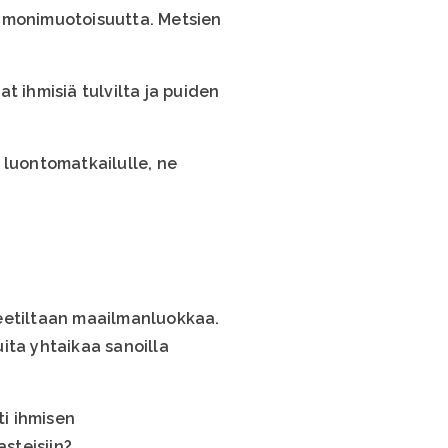
n monimuotoisuutta. Metsien
t ihmisiä tulvilta ja puiden
 luontomatkailulle, ne
eetiltaan maailmanluokkaa.
ita yhtaikaa sanoilla
i ihmisen
steisiin?