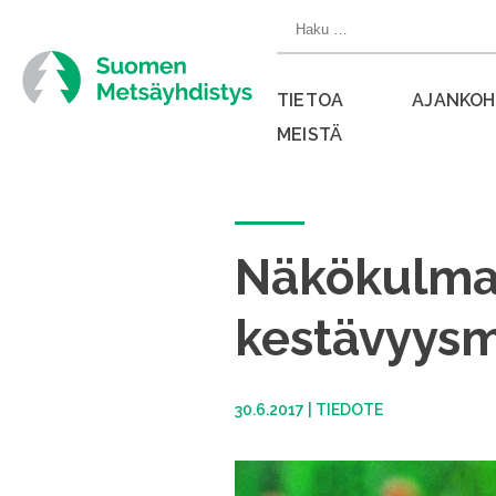
Siirry
Haku:
suoraan
sisältöön
TIETOA
AJANKOH
MEISTÄ
Sulje
valikko
Näkökulma
kestävyysmi
30.6.2017
|
TIEDOTE