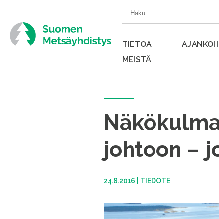
Siirry
Haku:
suoraan
sisältöön
TIETOA
AJANKOH
MEISTÄ
Sulje
valikko
Näkökulma:
johtoon – 
24.8.2016
|
TIEDOTE