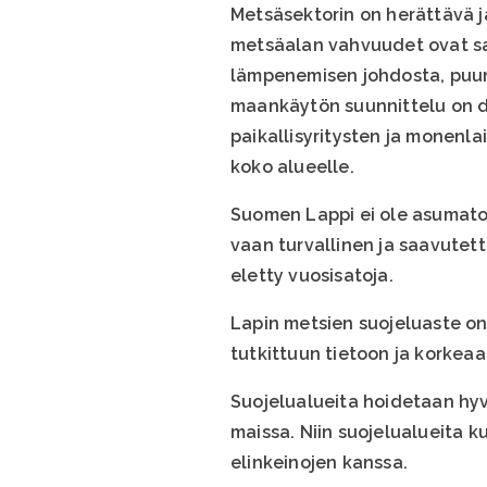
Metsäsektorin on herättävä j
metsäalan vahvuudet ovat sa
lämpenemisen johdosta, puun
maankäytön suunnittelu on de
paikallisyritysten ja monenla
koko alueelle.
Suomen Lappi ei ole asumaton
vaan turvallinen ja saavutet
eletty vuosisatoja.
Lapin metsien suojeluaste o
tutkittuun tietoon ja korkea
Suojelualueita hoidetaan hyv
maissa. Niin suojelualueita k
elinkeinojen kanssa.