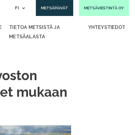
METSÄPÄIVÄT
METSÄVIESTINTÄ OY
E
TIETOA METSISTÄ JA
YHTEYSTIEDOT
METSÄALASTA
voston
det mukaan