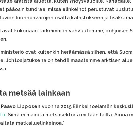
alle arktista aluetta, kuten Yhdysvalloille, Kanadalle, G
 ovat pääosin tundraa, missä elinkeinot perustuvat uusi
tuvien luonnonvarojen osalta kalastukseen ja lisäksi ma
ohtavat kokonaan tärkeimmän vahvuutemme, pohjoisen 
en.
ministeriö ovat kuitenkin heräämässä siihen, että Suom
e. Johtoajatuksena on tehdä maastamme arktisen alue
ssa.
ta metsää lainkaan
n
Paavo Lipposen
vuonna 2015 Elinkeinoelämän keskuslii
tti
. Siinä ei mainita metsäsektoria millään lailla. Ainoa m
itata matkailuelinkeinoa.”