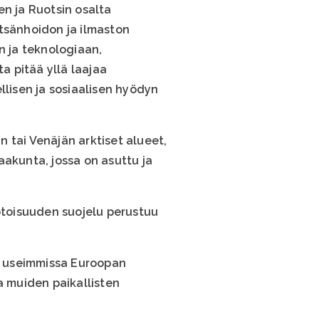
en ja Ruotsin osalta
tsänhoidon ja ilmaston
 ja teknologiaan,
 pitää yllä laajaa
llisen ja sosiaalisen hyödyn
 tai Venäjän arktiset alueet,
aakunta, jossa on asuttu ja
toisuuden suojelu perustuu
en useimmissa Euroopan
a muiden paikallisten