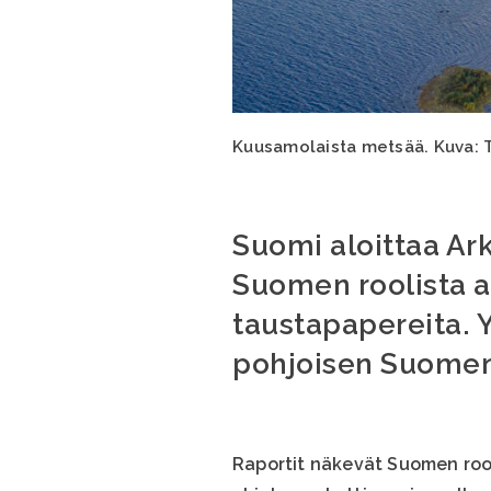
Kuusamolaista metsää. Kuva: T
Suomi aloittaa A
Suomen roolista a
taustapapereita. Y
pohjoisen Suomen
Raportit näkevät Suomen rool