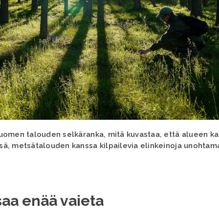
uomen talouden selkäranka, mitä kuvastaa, että alueen ka
ä, metsätalouden kanssa kilpailevia elinkeinoja unohtama
saa enää vaieta