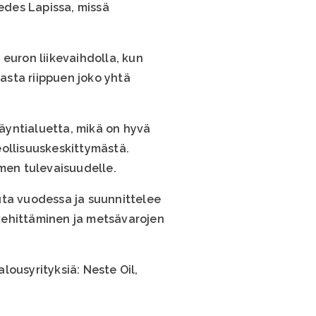
 edes Lapissa, missä
n euron liikevaihdolla, kun
vasta riippuen joko yhtä
äyntialuetta, mikä on hyvä
eollisuuskeskittymästä.
men tulevaisuudelle.
uta vuodessa ja suunnittelee
kehittäminen ja metsävarojen
alousyrityksiä: Neste Oil,