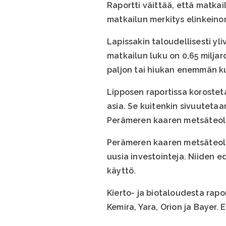
Raportti väittää, että matkai
matkailun merkitys elinkeino
Lapissakin taloudellisesti yli
matkailun luku on 0,65 miljar
paljon tai hiukan enemmän ku
Lipposen raportissa koroste
asia. Se kuitenkin sivuuteta
Perämeren kaaren metsäteoll
Perämeren kaaren metsäteolli
uusia investointeja. Niiden 
käyttö.
Kierto- ja biotaloudesta rapor
Kemira, Yara, Orion ja Bayer. 