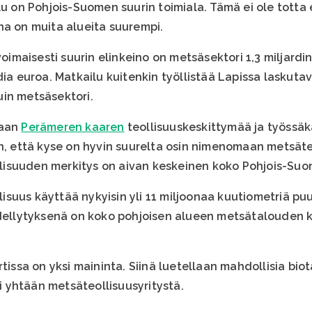
lu on Pohjois-Suomen suurin toimiala. Tämä ei ole totta
na on muita alueita suurempi.
voimaisesti suurin elinkeino on metsäsektori 1,3 miljardi
dia euroa. Matkailu kuitenkin työllistää Lapissa laskuta
in metsäsektori.
taan
Perämeren kaaren
teollisuuskeskittymää ja työssäk
an, että kyse on hyvin suurelta osin nimenomaan metsät
isuuden merkitys on aivan keskeinen koko Pohjois-Suo
suus käyttää nykyisin yli 11 miljoonaa kuutiometriä pu
edellytyksenä on koko pohjoisen alueen metsätalouden 
tissa on yksi maininta. Siinä luetellaan mahdollisia biot
Ei yhtään metsäteollisuusyritystä.