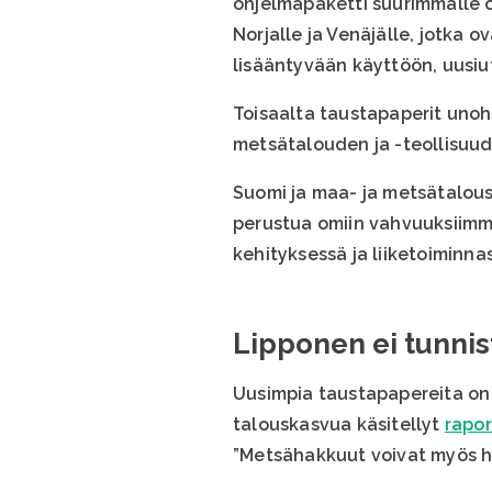
ohjelmapaketti suurimmalle os
Norjalle ja Venäjälle, jotka
lisääntyvään käyttöön, uusiu
Toisaalta taustapaperit un
metsätalouden ja -teollisuud
Suomi ja maa- ja metsätalous
perustua omiin vahvuuksiimm
kehityksessä ja liiketoiminna
Lipponen ei tunnis
Uusimpia taustapapereita o
talouskasvua käsitellyt
rapor
”Metsähakkuut voivat myös ha