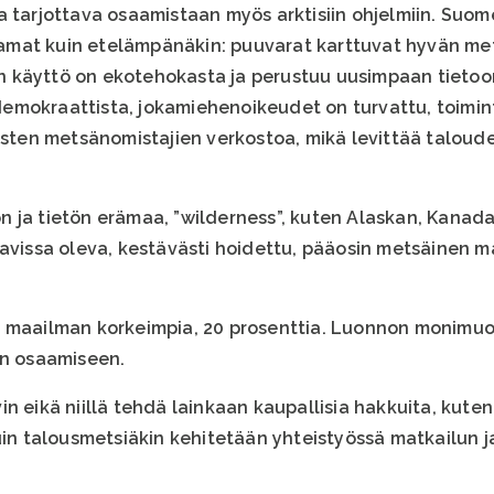
a tarjottava osaamistaan myös arktisiin ohjelmiin. Suom
mat kuin etelämpänäkin: puuvarat karttuvat hyvän me
 käyttö on ekotehokasta ja perustuu uusimpaan tietoon
mokraattista, jokamiehenoikeudet on turvattu, toiminta
isten metsänomistajien verkostoa, mikä levittää taloude
 ja tietön erämaa, ”wilderness”, kuten Alaskan, Kanadan
tavissa oleva, kestävästi hoidettu, pääosin metsäinen m
n maailman korkeimpia, 20 prosenttia. Luonnon monimuo
an osaamiseen.
in eikä niillä tehdä lainkaan kaupallisia hakkuita, kut
uin talousmetsiäkin kehitetään yhteistyössä matkailun j