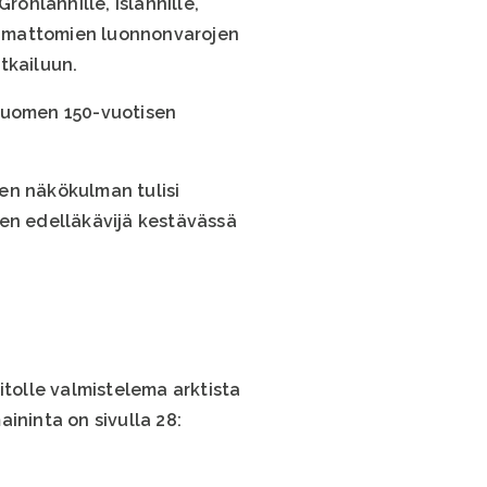
rönlannille, Islannille,
utumattomien luonnonvarojen
tkailuun.
Suomen 150-vuotisen
en näkökulman tulisi
en edelläkävijä kestävässä
tolle valmistelema arktista
aininta on sivulla 28: