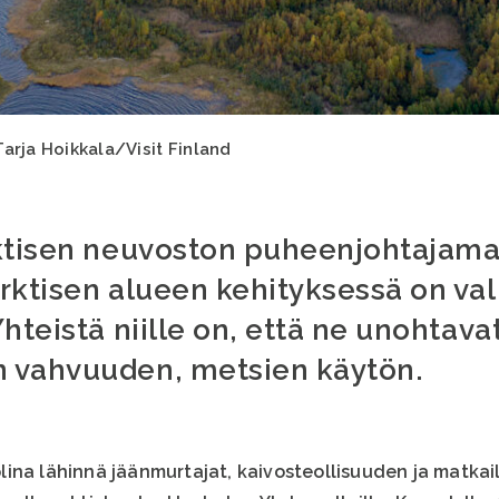
arja Hoikkala/Visit Finland
rktisen neuvoston puheenjohtajama
rktisen alueen kehityksessä on val
hteistä niille on, että ne unohtav
 vahvuuden, metsien käytön.
ina lähinnä jäänmurtajat, kaivosteollisuuden ja matkail