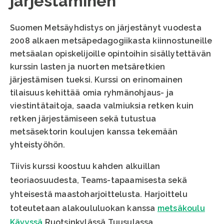
järjestäminen
Suomen Metsäyhdistys on järjestänyt vuodesta
2008 alkaen metsäpedagogiikasta kiinnostuneille
metsäalan opiskelijoille opintoihin sisällytettävän
kurssin lasten ja nuorten metsäretkien
järjestämisen tueksi. Kurssi on erinomainen
tilaisuus kehittää omia ryhmänohjaus- ja
viestintätaitoja, saada valmiuksia retken kuin
retken järjestämiseen sekä tutustua
metsäsektorin koulujen kanssa tekemään
yhteistyöhön.
Tiivis kurssi koostuu kahden alkuillan
teoriaosuudesta, Teams-tapaamisesta sekä
yhteisestä maastoharjoittelusta. Harjoittelu
toteutetaan alakoululuokan kanssa
metsäkoulu
Kävyssä
Ruotsinkylässä Tuusulassa.