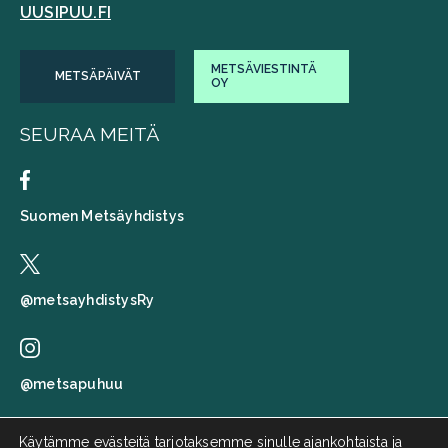
UUSIPUU.FI
METSÄVIESTINTÄ
METSÄPÄIVÄT
OY
SEURAA MEITÄ
Suomen Metsäyhdistys
@metsayhdistysRy
@metsapuhuu
Käytämme evästeitä tarjotaksemme sinulle ajankohtaista ja