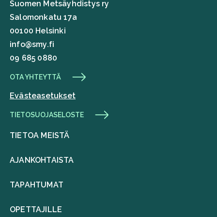
Suomen Metsäyhdistys ry
Salomonkatu 17a
00100 Helsinki
info@smy.fi
09 685 0880
OTA YHTEYTTÄ
Evästeasetukset
TIETOSUOJASELOSTE
TIETOA MEISTÄ
AJANKOHTAISTA
TAPAHTUMAT
OPETTAJILLE