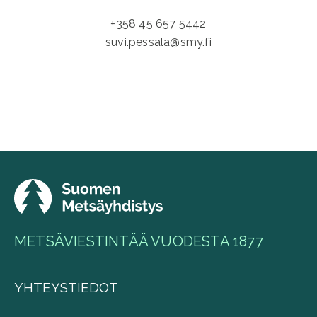
+358 45 657 5442
suvi.pessala@smy.fi
METSÄVIESTINTÄÄ VUODESTA 1877
YHTEYSTIEDOT