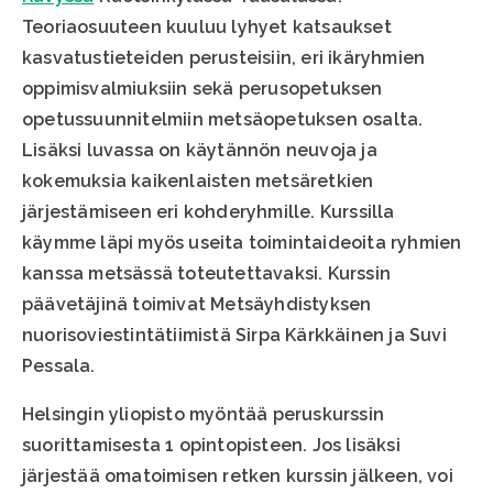
Teoriaosuuteen kuuluu lyhyet katsaukset
kasvatustieteiden perusteisiin, eri ikäryhmien
oppimisvalmiuksiin sekä perusopetuksen
opetussuunnitelmiin metsäopetuksen osalta.
Lisäksi luvassa on käytännön neuvoja ja
kokemuksia kaikenlaisten metsäretkien
järjestämiseen eri kohderyhmille. Kurssilla
käymme läpi myös useita toimintaideoita ryhmien
kanssa metsässä toteutettavaksi. Kurssin
päävetäjinä toimivat Metsäyhdistyksen
nuorisoviestintätiimistä Sirpa Kärkkäinen ja Suvi
Pessala.
Helsingin yliopisto myöntää peruskurssin
suorittamisesta 1 opintopisteen. Jos lisäksi
järjestää omatoimisen retken kurssin jälkeen, voi