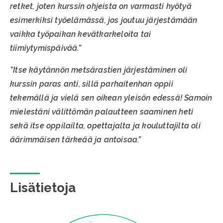
retket, joten kurssin ohjeista on varmasti hyötyä
esimerkiksi työelämässä, jos joutuu järjestämään
vaikka työpaikan kevätkarkeloita tai
tiimiytymispäivää.”
”Itse käytännön metsärastien järjestäminen oli
kurssin paras anti, sillä parhaitenhan oppii
tekemällä ja vielä sen oikean yleisön edessä! Samoin
mielestäni välittömän palautteen saaminen heti
sekä itse oppilailta, opettajalta ja kouluttajilta oli
äärimmäisen tärkeää ja antoisaa.”
Lisätietoja