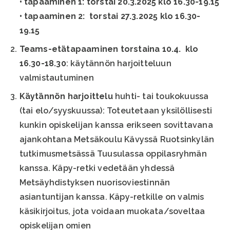
• tapaaminen 1: torstai 20.3.2025 klo 16.30-19.15
• tapaaminen 2: torstai 27.3.2025 klo 16.30-
19.15
Teams-etätapaaminen torstaina
10.4. klo
16.30-18.30
: käytännön harjoitteluun
valmistautuminen
Käytännön harjoittelu
huhti- tai toukokuussa
(tai elo/syyskuussa): Toteutetaan yksilöllisesti
kunkin opiskelijan kanssa erikseen sovittavana
ajankohtana Metsäkoulu Kävyssä Ruotsinkylän
tutkimusmetsässä Tuusulassa oppilasryhmän
kanssa. Käpy-retki vedetään yhdessä
Metsäyhdistyksen nuorisoviestinnän
asiantuntijan kanssa. Käpy-retkille on valmis
käsikirjoitus, jota voidaan muokata/soveltaa
opiskelijan omien