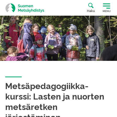
Siirry
suoraan
Haku
MENU
sisältöön
Metsäpedagogiikka-
kurssi: Lasten ja nuorten
metsäretken