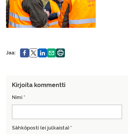
Jaa.
Jaa.
Jaa.
Jaa.
Tulosta
Jaa:
sivu.
Kirjoita kommentti
Nimi *
Sähköposti (ei julkaista) *