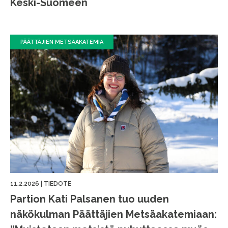
Keski-Suomeen
PÄÄTTÄJIEN METSÄAKATEMIA
11.2.2026
|
TIEDOTE
Partion Kati Palsanen tuo uuden
näkökulman Päättäjien Metsäakatemiaan: