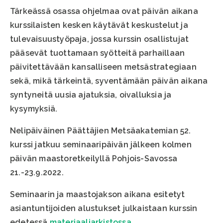
Tärkeässä osassa ohjelmaa ovat päivän aikana
kurssilaisten kesken käytävät keskustelut ja
tulevaisuustyöpaja, jossa kurssin osallistujat
pääsevät tuottamaan syötteitä parhaillaan
päivitettävään kansalliseen metsästrategiaan
sekä, mikä tärkeintä, syventämään päivän aikana
syntyneitä uusia ajatuksia, oivalluksia ja
kysymyksiä.
Nelipäiväinen Päättäjien Metsäakatemian 52.
kurssi jatkuu seminaaripäivän jälkeen kolmen
päivän maastoretkeilyllä Pohjois-Savossa
21.-23.9.2022.
Seminaarin ja maastojakson aikana esitetyt
asiantuntijoiden alustukset julkaistaan kurssin
edetessä
materiaaliarkistossa.