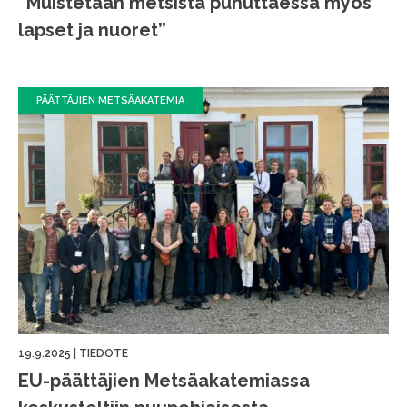
”Muistetaan metsistä puhuttaessa myös
lapset ja nuoret”
PÄÄTTÄJIEN METSÄAKATEMIA
19.9.2025
|
TIEDOTE
EU-päättäjien Metsäakatemiassa