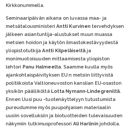
Kirkkonummella.
Seminaaripäivän aikana on luvassa maa- ja
metsätalousministeri
Antti Kurvinen
tervehdyksen
jälkeen asiantuntija-alustukset muun muassa
metsien hoidon ja käytön ilmastokestävyydestä
yliopistotutkija
Antti Kilpeläiseltä
ja
monimuotoisuuden mittaamisesta yliopiston
lehtori
Panu Halmeelta
. Saamme kuulla myös
ajankohtaispäivityksen EU:n metsiin liittyvistä
politiikoista Valtioneuvoston kanslian EU‐osaston
yksikön päälliköltä
Lotta Nymann‐Lindegreniltä
.
Ennen Uusi puu -tuotenäyttelyyn tutustumista
pureudumme myös puupohjaisen materiaalin
uusiin sovelluksiin ja biotuotteiden tulevaisuuden
näkymiin tutkimusprofessori
Ali Harlinin
johdolla.