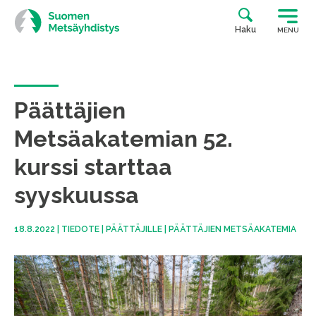
Siirry
suoraan
Haku
MENU
sisältöön
Päättäjien
Metsäakatemian 52.
kurssi starttaa
syyskuussa
18.8.2022
|
TIEDOTE
|
PÄÄTTÄJILLE
|
PÄÄTTÄJIEN METSÄAKATEMIA