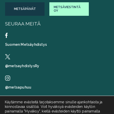
METSÄVIESTINTÄ
METSÄPÄIVÄT
OY
SEURAA MEITÄ
Suomen Metsäyhdistys
@metsayhdistysRy
@metsapuhuu
Käytämme evästeitä tarjotaksemme sinulle ajankohtaista ja
kiinnostavaa sisältöä. Voit hyväksyä evästeiden käytön
Suomen metsäyhdistys
painamalla "Hyväksy", kiellä evästeiden käyttö painamalla