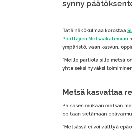
synny päätöksent
Tätä näkökulmaa korostaa
S
Päättäjien Metsäakatemian
n
ympäristö, vaan kasvun, oppim
”Meille partiolaisille metsä 
yhteiseksi hyväksi toimiminen
Metsä kasvattaa re
Palsasen mukaan metsän merki
opitaan sietämään epävarmuut
”Metsässä ei voi välttyä epäo