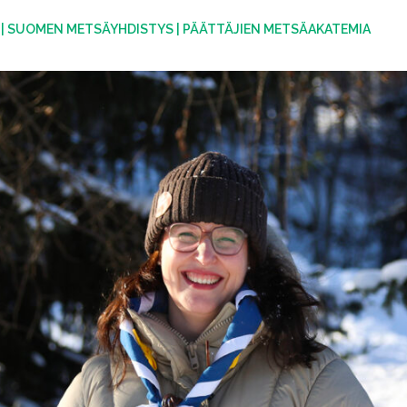
|
SUOMEN METSÄYHDISTYS
|
PÄÄTTÄJIEN METSÄAKATEMIA