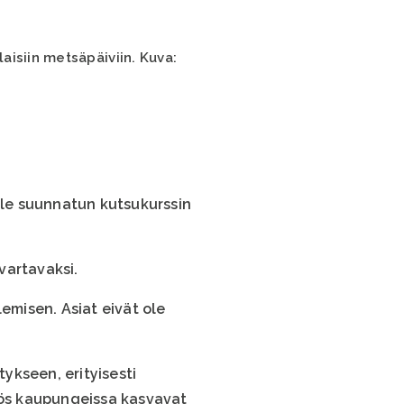
isiin metsäpäiviin. Kuva:
ille suunnatun kutsukurssin
vartavaksi.
emisen. Asiat eivät ole
ykseen, erityisesti
myös kaupungeissa kasvavat