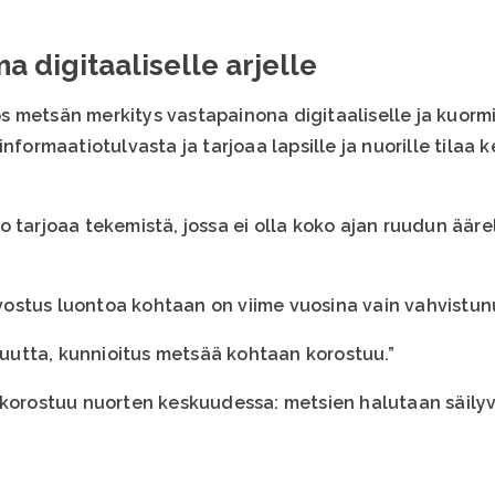
a digitaaliselle arjelle
 metsän merkitys vastapainona digitaaliselle ja kuormi
nformaatiotulvasta ja tarjoaa lapsille ja nuorille tilaa ke
 tarjoaa tekemistä, jossa ei olla koko ajan ruudun ääre
ostus luontoa kohtaan on viime vuosina vain vahvistun
utta, kunnioitus metsää kohtaan korostuu.”
 korostuu nuorten keskuudessa: metsien halutaan säilyv