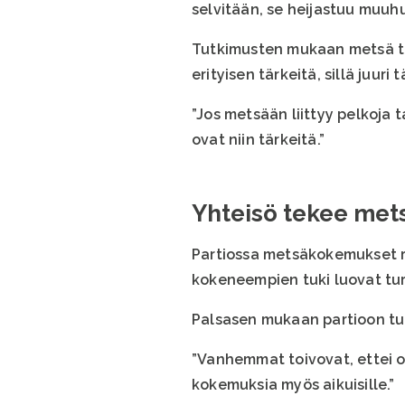
selvitään, se heijastuu muuh
Tutkimusten mukaan metsä tuk
erityisen tärkeitä, sillä juu
”Jos metsään liittyy pelkoja
ovat niin tärkeitä.”
Yhteisö tekee mets
Partiossa metsäkokemukset ra
kokeneempien tuki luovat tu
Palsasen mukaan partioon tul
”Vanhemmat toivovat, ettei om
kokemuksia myös aikuisille.”