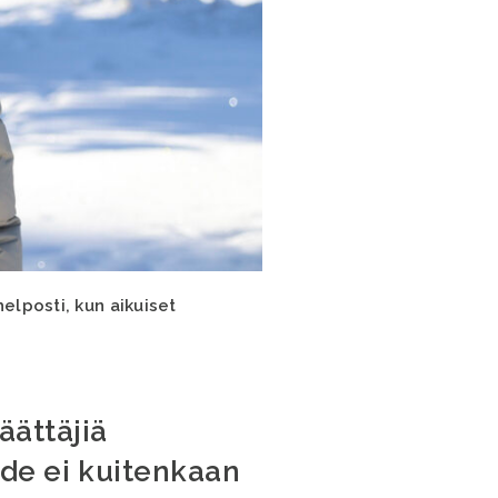
elposti, kun aikuiset
äättäjiä
e ei kuitenkaan