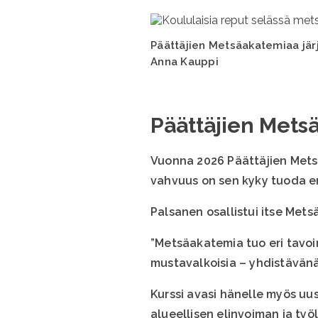
Päättäjien Metsäakatemiaa järj
Anna Kauppi
Päättäjien Mets
Vuonna 2026 Päättäjien Metsä
vahvuus on sen kyky tuoda e
Palsanen osallistui itse Met
”Metsäakatemia tuo eri tavoin
mustavalkoisia – yhdistävänä
Kurssi avasi hänelle myös uu
alueellisen elinvoiman ja ty