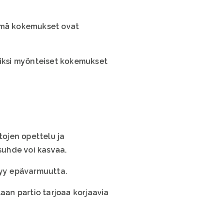
nämä kokemukset ovat
Siksi myönteiset kokemukset
ojen opettelu ja
suhde voi kasvaa.
tyy epävarmuutta.
aan partio tarjoaa korjaavia