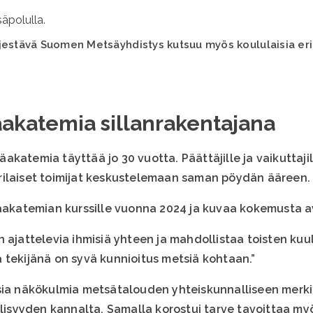
estävä Suomen Metsäyhdistys kutsuu myös koululaisia erila
äakatemia sillanrakentajana
akatemia täyttää jo 30 vuotta. Päättäjille ja vaikuttaj
rilaiset toimijat keskustelemaan saman pöydän ääreen.
säakatemian kurssille vuonna 2024 ja kuvaa kokemusta a
 ajattelevia ihmisiä yhteen ja mahdollistaa toisten kuul
 tekijänä on syvä kunnioitus metsiä kohtaan.”
sia näkökulmia metsätalouden yhteiskunnalliseen merkit
öllisyyden kannalta. Samalla korostui tarve tavoittaa 