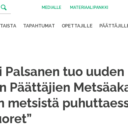
MEDIALLE
MATERIAALIPANKKI
TAISTA
TAPAHTUMAT
OPETTAJILLE
PÄÄTTÄJILL
ti Palsanen tuo uuden
 Päättäjien Metsäak
n metsistä puhuttaes
uoret”