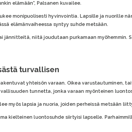
unkin elämään”, Palsanen kuvailee.
ee monipuolisesti hyvinvointia. Lapsille ja nuorille 
ri tässä elämänvaiheessa syntyy suhde metsään.
 tai jännitteitä, niitä joudutaan purkamaan myöhemmin. 
ästä turvallisen
kentuvat yhteisön varaan. Oikea varustautuminen, tait
rvallisuuden tunnetta, jonka varaan myönteinen luonto
ee myös lapsia ja nuoria, joiden perheissä metsään liit
a kielteinen luontosuhde siirtyisi lapselle. Parhaimmill