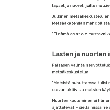
lapset ja nuoret, joille metsi
Julkinen metsäkeskustelu an
Metsäakatemian mahdollistam
”Ei nämä asiat ole mustavalko
Lasten ja nuorten
Palsasen valinta neuvottelu
metsäkeskustelua.
”Metsistä puhuttaessa tulisi 
olevan aktiivisia metsien kä
Nuorten kuuleminen ei hänen 
ajattelevat – siellä missä he