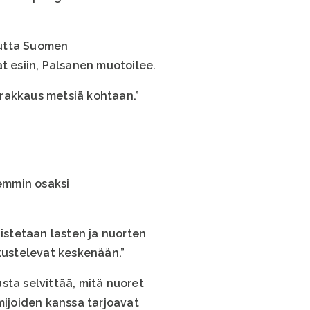
mutta Suomen
 esiin, Palsanen muotoilee.
a rakkaus metsiä kohtaan.”
emmin osaksi
uistetaan lasten ja nuorten
skustelevat keskenään.”
sta selvittää, mitä nuoret
mijoiden kanssa tarjoavat