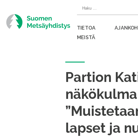
Siirry
Haku:
suoraan
sisältöön
TIETOA
AJANKOH
MEISTÄ
Sulje
valikko
Partion Ka
näkökulman
”Muistetaa
lapset ja n