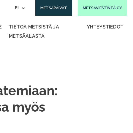
METSÄPÄIVÄT
METSÄVIESTINTÄ OY
E
TIETOA METSISTÄ JA
YHTEYSTIEDOT
METSÄALASTA
atemiaan:
sa myös