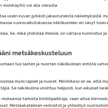
en monikäyttö voi olla vierasta.
taa usein kuvan jyrkästi jakautuneista näkemyksistä, 
assa vuorovaikutuksessa näkökulmien eri sävyt tulevat
isia. Se, mikä yhdistää ihmisiä, on valtava kunnioitus j
 ääni metsäkeskusteluun
kuntaan tuo lasten ja nuorten näkökulman entistä vahv
muistaa myös lapset ja nuoret. Minimitaso on se, että m
yttäjiä. Se näkökulma unohtuu helposti, kun aikuiset ke
mukaansa tarkoita kiintiöpaikkoja, vaan aitoa kiinnostu
 ovat. Metsäakatemian verkostot ja yhteistyö nuorisotoi