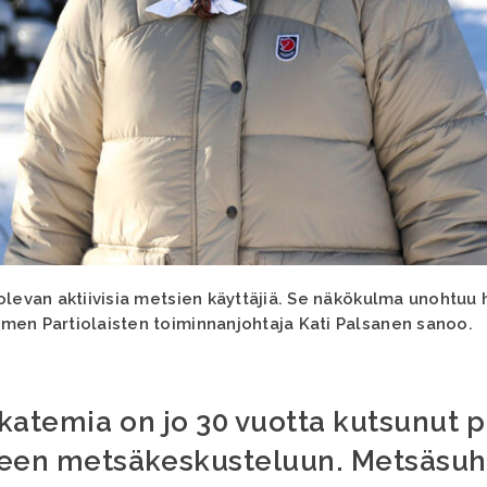
olevan aktiivisia metsien käyttäjiä. Se näkökulma unohtuu h
men Partiolaisten toiminnanjohtaja Kati Palsanen sanoo.
katemia on jo 30 vuotta kutsunut p
en metsäkeskusteluun. Metsäsuhd