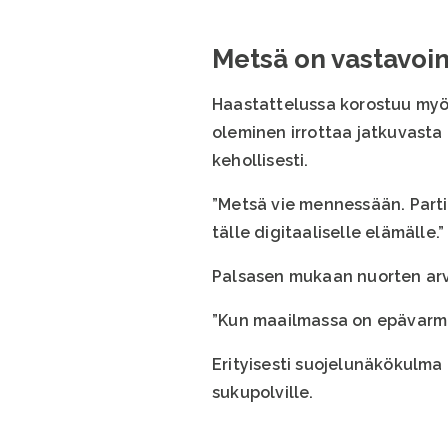
Metsä on vastavoim
Haastattelussa korostuu myös
oleminen irrottaa jatkuvasta i
kehollisesti.
”Metsä vie mennessään. Partio
tälle digitaaliselle elämälle.”
Palsasen mukaan nuorten arv
”Kun maailmassa on epävarmu
Erityisesti suojelunäkökulma
sukupolville.