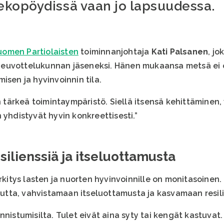
ekopöydissä vaan jo lapsuudessa.
uomen Partiolaisten
toiminnanjohtaja
Kati Palsanen
, jo
euvottelukunnan jäseneksi. Hänen mukaansa metsä ei ole
isen ja hyvinvoinnin tila.
on tärkeä toimintaympäristö. Siellä itsensä kehittäminen
 yhdistyvät hyvin konkreettisesti.”
silienssiä ja itseluottamusta
tys lasten ja nuorten hyvinvoinnille on monitasoinen. L
ta, vahvistamaan itseluottamusta ja kasvamaan resilie
nnistumisilta. Tulet eivät aina syty tai kengät kastuvat.