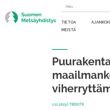
Siirry
Haku:
suoraan
sisältöön
TIETOA
AJANKOH
MEISTÄ
Sulje
valikko
Puurakenta
maailmanko
viherryttäm
1.11.2023
|
TIEDOTE