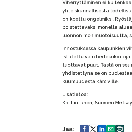
Viherryttäminen ei kuitenkaan
yhteiskunnallisesta todellis
on koettu ongelmiksi. Ryöstä
poistettavaksi monelta alueel
luonnon monimuotoisuutta, sil
Innostuksessa kaupunkien vi
istutettu vain hedekukintoja
tuottavat puut. Tästä on seu
yhdistettynä se on puolestaa
kuumuudesta kärsiville.
Lisätietoa:
Kai Lintunen, Suomen Metsäyhd
Jaa.
Jaa.
Jaa.
Jaa.
Tulosta
Jaa: