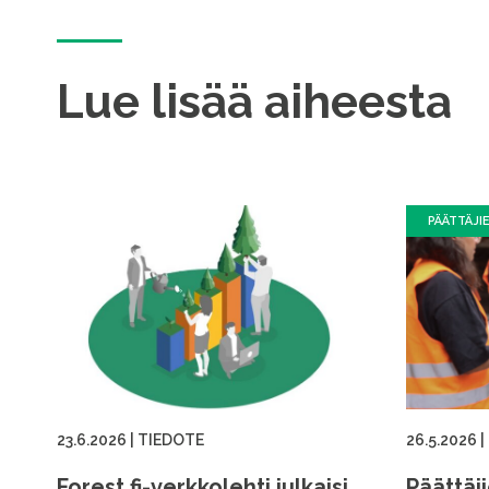
Lue lisää aiheesta
PÄÄTTÄJI
23.6.2026
|
TIEDOTE
26.5.2026
|
Forest.fi-verkkolehti julkaisi
Päättäj