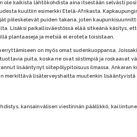
 ole kaikista lähtökohdista aina itsestään selvästi posit
uudesta kuultiin esimerkki Etelä-Afrikasta. Kapkaupung
jät piileskelevät puiden takana, joten kaupunkisuunnitt
ta. Lisäksi paikallisväestössä elää sitkeänä käsitys, e
lä plantaaseja ja metsiä ei eroteta toisistaan.
herryttämiseen on myös omat sudenkuoppansa. Joissak
 tuottavia puita, koska ne ovat siistimpiä ja roskaavat
rannut lisääntynyt siitepölypitoisuus ilmassa. Ankara
n merkittävä lisäterveyshaitta muutenkin lisääntyvistä 
istys, kansainvälisen viestinnän päällikkö, kai.lintune