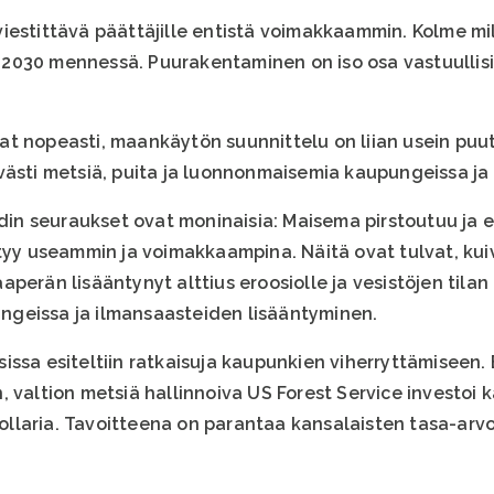
iestittävä päättäjille entistä voimakkaammin. Kolme mil
030 mennessä. Puurakentaminen on iso osa vastuullisia 
t nopeasti, maankäytön suunnittelu on liian usein puut
västi metsiä, puita ja luonnonmaisemia kaupungeissa ja 
n seuraukset ovat moninaisia: Maisema pirstoutuu ja el
ntyy useammin ja voimakkaampina. Näitä ovat tulvat, ku
aperän lisääntynyt alttius eroosiolle ja vesistöjen ti
geissa ja ilmansaasteiden lisääntyminen.
ssa esiteltiin ratkaisuja kaupunkien viherryttämiseen. 
, valtion metsiä hallinnoiva US Forest Service investoi
 dollaria. Tavoitteena on parantaa kansalaisten tasa-ar