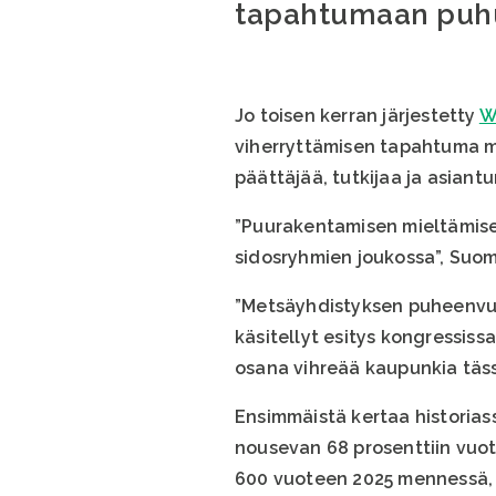
tapahtumaan puh
Jo toisen kerran järjestetty
W
viherryttämisen tapahtuma maa
päättäjää, tutkijaa ja asiant
”Puurakentamisen mieltämises
sidosryhmien joukossa”, Suom
”Metsäyhdistyksen puheenvuo
käsitellyt esitys kongressiss
osana vihreää kaupunkia täs
Ensimmäistä kertaa historia
nousevan 68 prosenttiin vuo
600 vuoteen 2025 mennessä, k