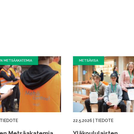
EN METSÄAKATEMIA
METSÄVISA
TIEDOTE
22.5.2026
|
TIEDOTE
ien Metsäakatemia
Yläkoululaisten