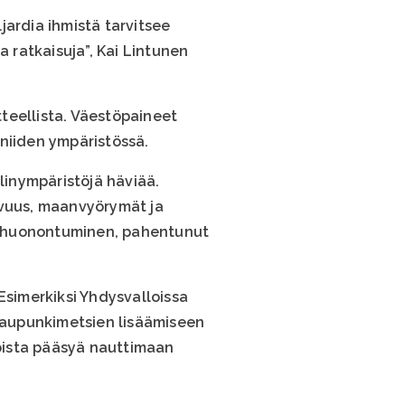
jardia ihmistä tarvitsee
ratkaisuja”, Kai Lintunen
teellista. Väestöpaineet
niiden ympäristössä.
inympäristöjä häviää.
ivuus, maanvyörymät ja
lan huonontuminen, pahentunut
Esimerkiksi Yhdysvalloissa
 kaupunkimetsien lisäämiseen
voista pääsyä nauttimaan