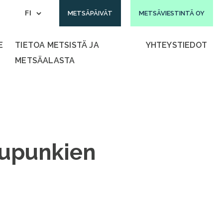
METSÄPÄIVÄT
METSÄVIESTINTÄ OY
E
TIETOA METSISTÄ JA
YHTEYSTIEDOT
METSÄALASTA
aupunkien