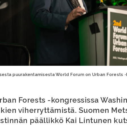
isesta puurakentamisesta World Forum on Urban Forests -
rban Forests -kongressissa Washi
nkien viherryttämistä. Suomen Me
stinnän päällikkö Kai Lintunen kut