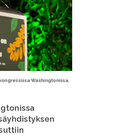
kongressissa Washingtonissa.
ngtonissa
tsäyhdistyksen
suttiin