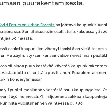
umaan puurakentamisesta.
orld Forum on Urban Forests
on johtava kaupunkisuunni
ilmassa. Sen tilaisuuksiin osallistui lokakuussa yli 12
untijaa 60 maasta.
sä osaksi kaupunkien viherryttämistä on vielä tekemis
en Metsäyhdistyksen kansainvälisen viestinnän päällik
ro oli ainoa puun kestävää käyttöä kaupunkirakentami
a. Vastaanotto oli erittäin positiivinen. Puurakentamine
säkin kohderyhmässä.”
ssa yli puolet maailman väestöstä asuu kaupungeissa.
teen 2050 mennessä. Yli miljoonan asukkaan kaupunkeja
un niitä vuosituhannen vaihteessa oli 380.