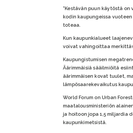
”Kestävän puun käytöstä on v
kodin kaupungeissa vuoteen 2
toteaa.
Kun kaupunkialueet laajeneva
voivat vahingoittaa merkittä
Kaupungistumisen megatrendi
Äärimmäisiä sääilmiöitä esii
äärimmäisen kovat tuulet, ma
lämpösaarekevaikutus kaupun
World Forum on Urban Forestsi
maatalousministeriön alainen
ja hoitoon jopa 1,5 miljardia
kaupunkimetsistä.