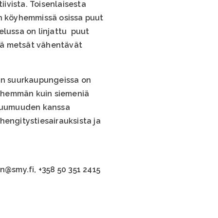
iivista. Toisenlaisesta
in köyhemmissä osissa puut
elussa on linjattu puut
ttä metsät vähentävät
in suurkaupungeissa on
 vähemmän kuin siemeniä
n kuumuuden kanssa
hengitystiesairauksista ja
n@smy.fi, +358 50 351 2415