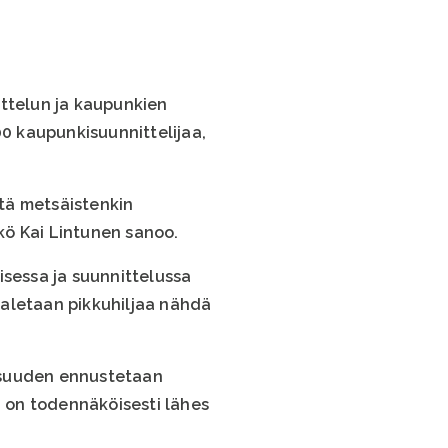
ttelun ja kaupunkien
00 kaupunkisuunnittelijaa,
tä metsäistenkin
kö Kai Lintunen sanoo.
sessa ja suunnittelussa
n aletaan pikkuhiljaa nähdä
 Osuuden ennustetaan
 on todennäköisesti lähes