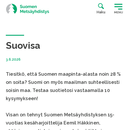
Siirry
suoraan
Haku
MENU
sisältöön
Suovisa
3.6.2026
Tiesitkö, että Suomen maapinta-alasta noin 28 %
on soita? Suomi on myös maailman suhteellisesti
soisin maa. Testaa suotietosi vastaamalla 10
kysymykseen!
Visan on tehnyt Suomen Metsäyhdistyksen 15-
vuotias kesäharjoittelija Eemil Häkkinen,