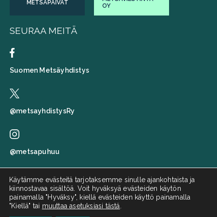
METSÄPÄIVÄT
OY
SEURAA MEITÄ
Suomen Metsäyhdistys
@metsayhdistysRy
@metsapuhuu
Käytämme evästeitä tarjotaksemme sinulle ajankohtaista ja
kiinnostavaa sisältöä. Voit hyväksyä evästeiden käytön
Suomen metsäyhdistys
painamalla "Hyväksy", kiellä evästeiden käyttö painamalla
"Kiellä" tai
muuttaa asetuksiasi tästä
.
Metsä puhuu