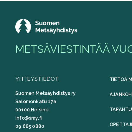
METSÄVIESTINTÄÄ VUO
YHTEYSTIEDOT
TIETOA 
Suomen Metsäyhdistys ry
AJANKOH
Salomonkatu 17a
TAPAHT
00100 Helsinki
info@smy.fi
OPETTAJ
09 685 0880