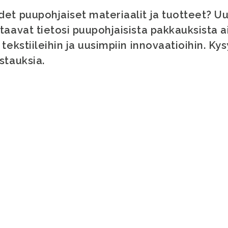
det puupohjaiset materiaalit ja tuotteet? Uu
taavat tietosi puupohjaisista pakkauksista a
tekstiileihin ja uusimpiin innovaatioihin. Kys
tauksia.​