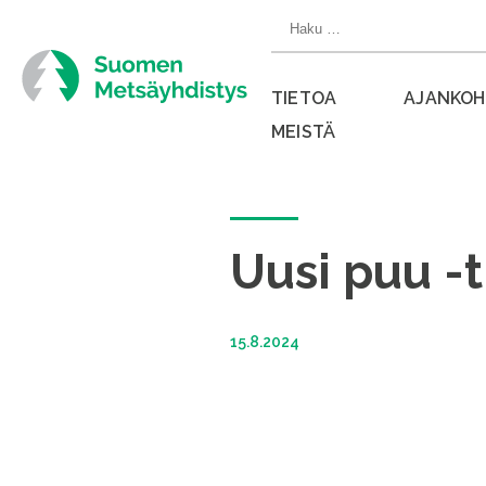
Siirry
Haku:
suoraan
sisältöön
TIETOA
AJANKOH
MEISTÄ
Sulje
valikko
Uusi puu -t
15.8.2024