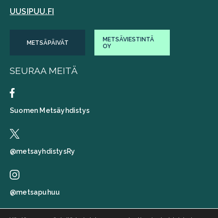
UUSIPUU.FI
METSÄVIESTINTÄ
METSÄPÄIVÄT
OY
SEURAA MEITÄ
Suomen Metsäyhdistys
@metsayhdistysRy
@metsapuhuu