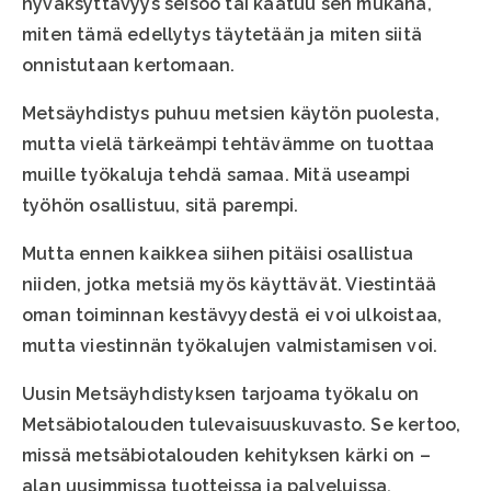
hyväksyttävyys seisoo tai kaatuu sen mukana,
miten tämä edellytys täytetään ja miten siitä
onnistutaan kertomaan.
Metsäyhdistys puhuu metsien käytön puolesta,
mutta vielä tärkeämpi tehtävämme on tuottaa
muille työkaluja tehdä samaa. Mitä useampi
työhön osallistuu, sitä parempi.
Mutta ennen kaikkea siihen pitäisi osallistua
niiden, jotka metsiä myös käyttävät. Viestintää
oman toiminnan kestävyydestä ei voi ulkoistaa,
mutta viestinnän työkalujen valmistamisen voi.
Uusin Metsäyhdistyksen tarjoama työkalu on
Metsäbiotalouden tulevaisuuskuvasto. Se kertoo,
missä metsäbiotalouden kehityksen kärki on –
alan uusimmissa tuotteissa ja palveluissa.