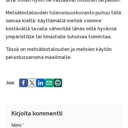
siitä, miten hyvin ne vastaavat ihmisten tarpeisiin.
Metsäbiotalouden tulevaisuuskuvasto puhuu tätä
samaa kieltä: käyttämällä metsiä voimme
kestävällä tavalla vähentää lähes mitä hyvänsä
ympäristölle tai ilmastolle tuhoisaa toimintaa.
Tässä on metsäbiotalouden ja metsien käytön
pelastussanoma maailmalle.
Jaa.
Jaa.
Jaa.
Jaa.
Tulosta
Jaa:
sivu.
Kirjoita kommentti
Nimi *