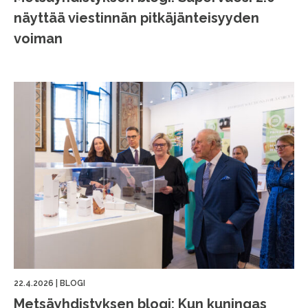
näyttää viestinnän pitkäjänteisyyden
voiman
22.4.2026
|
BLOGI
Metsäyhdistyksen blogi: Kun kuningas