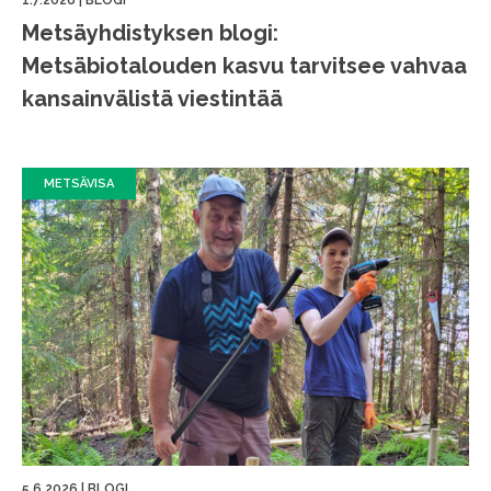
1.7.2026
|
BLOGI
Metsäyhdistyksen blogi:
Metsäbiotalouden kasvu tarvitsee vahvaa
kansainvälistä viestintää
METSÄVISA
5.6.2026
|
BLOGI