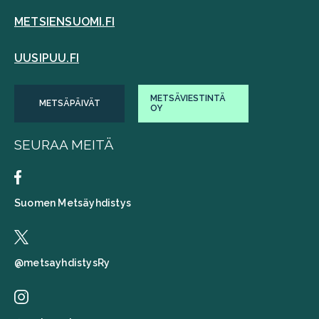
METSIENSUOMI.FI
UUSIPUU.FI
METSÄVIESTINTÄ
METSÄPÄIVÄT
OY
SEURAA MEITÄ
Suomen Metsäyhdistys
@metsayhdistysRy