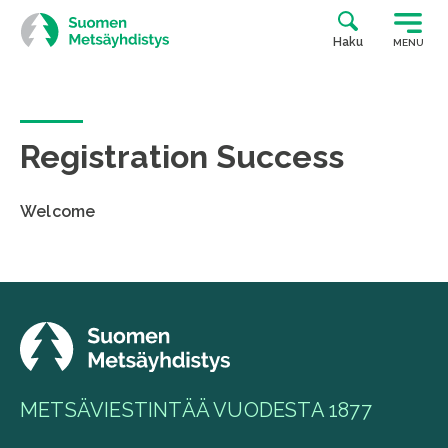
Siirry
suoraan
Haku
MENU
sisältöön
Registration Success
Welcome
METSÄVIESTINTÄÄ VUODESTA 1877