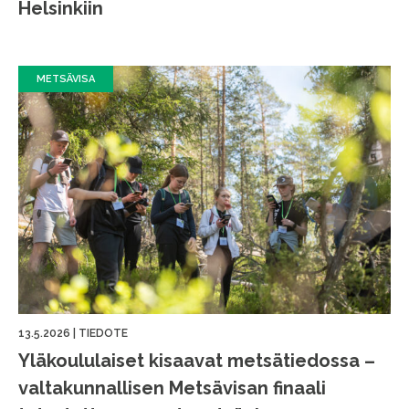
Helsinkiin
METSÄVISA
13.5.2026
|
TIEDOTE
Yläkoululaiset kisaavat metsätiedossa –
valtakunnallisen Metsävisan finaali