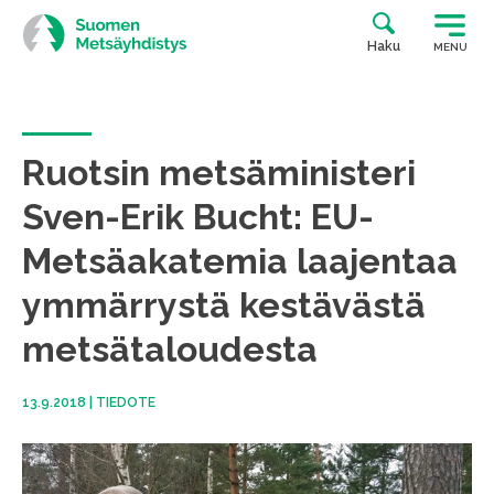
Siirry
suoraan
Haku
MENU
sisältöön
Ruotsin metsäministeri
Sven-Erik Bucht: EU-
Metsäakatemia laajentaa
ymmärrystä kestävästä
metsätaloudesta
13.9.2018
|
TIEDOTE