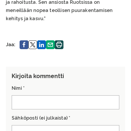
ja rahoitusta. Sen ansiosta Ruotsissa on
meneillään nopea teollisen puurakentamisen
kehitys ja kasvu.”
Jaa.
Jaa.
Jaa.
Jaa.
Tulosta
Jaa:
sivu.
Kirjoita kommentti
Nimi *
Sähköposti (ei julkaista) *