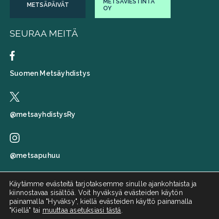
METSÄVIESTINTÄ
METSÄPÄIVÄT
OY
SEURAA MEITÄ
Suomen Metsäyhdistys
@metsayhdistysRy
@metsapuhuu
Käytämme evästeitä tarjotaksemme sinulle ajankohtaista ja
kiinnostavaa sisältöä. Voit hyväksyä evästeiden käytön
Suomen metsäyhdistys
painamalla "Hyväksy", kiellä evästeiden käyttö painamalla
"Kiellä" tai
muuttaa asetuksiasi tästä
.
Metsä puhuu