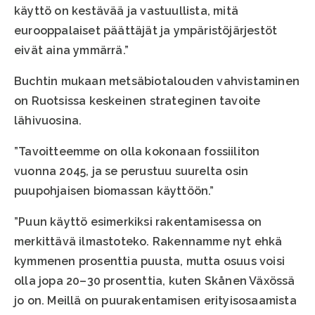
käyttö on kestävää ja vastuullista, mitä
eurooppalaiset päättäjät ja ympäristöjärjestöt
eivät aina ymmärrä.”
Buchtin mukaan metsäbiotalouden vahvistaminen
on Ruotsissa keskeinen strateginen tavoite
lähivuosina.
”Tavoitteemme on olla kokonaan fossiiliton
vuonna 2045, ja se perustuu suurelta osin
puupohjaisen biomassan käyttöön.”
”Puun käyttö esimerkiksi rakentamisessa on
merkittävä ilmastoteko. Rakennamme nyt ehkä
kymmenen prosenttia puusta, mutta osuus voisi
olla jopa 20–30 prosenttia, kuten Skånen Växössä
jo on. Meillä on puurakentamisen erityisosaamista