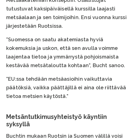
Metsäakatemian konseptiin. Osallistujat
tutustuvat kaksipäiväisellä kurssilla laajasti
metsäalaan ja sen toimijoihin. Ensi vuonna kurssi
järjestetään Ruotsissa.
”Suomessa on saatu akatemiasta hyviä
kokemuksia ja uskon, että sen avulla voimme
laajentaa tietoa ja ymmärrystä pohjoismaista
kestävää metsätaloutta kohtaan”, Bucht sanoo.
”EU:ssa tehdään metsäasioihin vaikuttavia
päätöksiä, vaikka päättäjillä ei aina ole riittävää
tietoa metsien käytöstä.”
Metsäntutkimusyhteistyö käyntiin
syksyllä
Buchtin mukaan Ruotsin ja Suomen välillä voisi