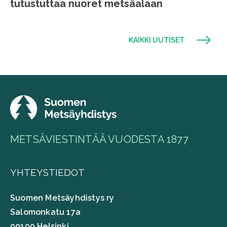
tutustuttaa nuoret metsäalaan
KAIKKI UUTISET
METSÄVIESTINTÄÄ VUODESTA 1877
YHTEYSTIEDOT
Suomen Metsäyhdistys ry
Salomonkatu 17a
00100 Helsinki