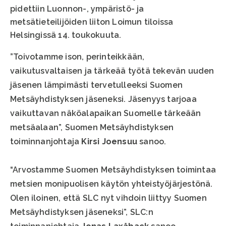
pidettiin Luonnon-, ympäristö- ja
metsätieteilijöiden liiton Loimun tiloissa
Helsingissä 14. toukokuuta.
”Toivotamme ison, perinteikkään,
vaikutusvaltaisen ja tärkeää työtä tekevän uuden
jäsenen lämpimästi tervetulleeksi Suomen
Metsäyhdistyksen jäseneksi. Jäsenyys tarjoaa
vaikuttavan näköalapaikan Suomelle tärkeään
metsäalaan”, Suomen Metsäyhdistyksen
toiminnanjohtaja
Kirsi Joensuu
sanoo.
“Arvostamme Suomen Metsäyhdistyksen toimintaa
metsien monipuolisen käytön yhteistyöjärjestönä.
Olen iloinen, että SLC nyt vihdoin liittyy Suomen
Metsäyhdistyksen jäseneksi”, SLC:n