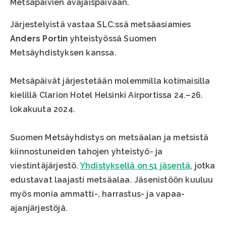
Metsäpäivien avajaispäivään.
Järjestelyistä vastaa SLC:ssä metsäasiamies
Anders Portin
yhteistyössä Suomen
Metsäyhdistyksen kanssa.
Metsäpäivät järjestetään molemmilla kotimaisilla
kielillä Clarion Hotel Helsinki Airportissa 24.–26.
lokakuuta 2024.
Suomen Metsäyhdistys on metsäalan ja metsistä
kiinnostuneiden tahojen yhteistyö- ja
viestintäjärjestö.
Yhdistyksellä on 51 jäsentä
, jotka
edustavat laajasti metsäalaa. Jäsenistöön kuuluu
myös monia ammatti-, harrastus- ja vapaa-
ajanjärjestöjä.