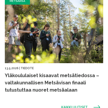
METSÄVISA
13.5.2026
|
TIEDOTE
Yläkoululaiset kisaavat metsätiedossa –
valtakunnallisen Metsävisan finaali
tutustuttaa nuoret metsäalaan
KAIKKI UUTISET