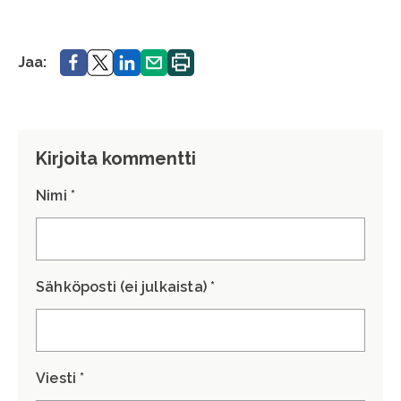
Jaa.
Jaa.
Jaa.
Jaa.
Tulosta
Jaa:
sivu.
Kirjoita kommentti
Nimi *
Sähköposti (ei julkaista) *
Viesti *