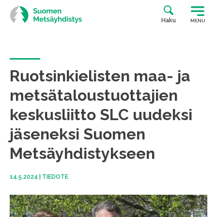
Siirry
suoraan
Haku
MENU
sisältöön
Ruotsinkielisten maa- ja
metsätaloustuottajien
keskusliitto SLC uudeksi
jäseneksi Suomen
Metsäyhdistykseen
14.5.2024
|
TIEDOTE