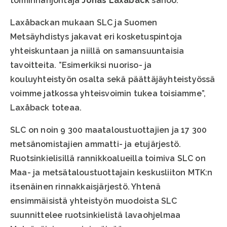
toiminnanjohtaja
Jonas Laxåback
sanoo.
Laxåbackan mukaan SLC ja Suomen
Metsäyhdistys jakavat eri kosketuspintoja
yhteiskuntaan ja niillä on samansuuntaisia
tavoitteita. ”Esimerkiksi nuoriso- ja
kouluyhteistyön osalta sekä päättäjäyhteistyössä
voimme jatkossa yhteisvoimin tukea toisiamme”,
Laxåback toteaa.
SLC on noin 9 300 maataloustuottajien ja 17 300
metsänomistajien ammatti- ja etujärjestö.
Ruotsinkielisillä rannikkoalueilla toimiva SLC on
Maa- ja metsätaloustuottajain keskusliiton MTK:n
itsenäinen rinnakkaisjärjestö. Yhtenä
ensimmäisistä yhteistyön muodoista SLC
suunnittelee ruotsinkielistä lavaohjelmaa