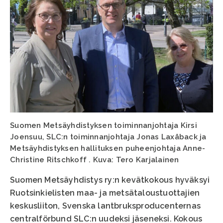
Suomen Metsäyhdistyksen toiminnanjohtaja Kirsi
Joensuu, SLC:n toiminnanjohtaja Jonas Laxåback ja
Metsäyhdistyksen hallituksen puheenjohtaja Anne-
Christine Ritschkoff . Kuva: Tero Karjalainen
Suomen Metsäyhdistys ry:n kevätkokous hyväksyi
Ruotsinkielisten maa- ja metsätaloustuottajien
keskusliiton, Svenska lantbruksproducenternas
centralförbund SLC:n uudeksi jäseneksi. Kokous