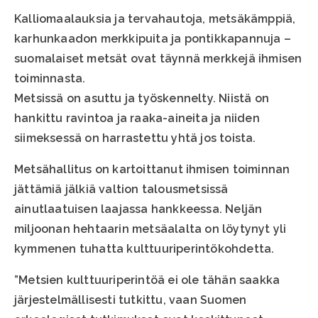
Kalliomaalauksia ja tervahautoja, metsäkämppiä,
karhunkaadon merkkipuita ja pontikkapannuja –
suomalaiset metsät ovat täynnä merkkejä ihmisen
toiminnasta.
Metsissä on asuttu ja työskennelty. Niistä on
hankittu ravintoa ja raaka-aineita ja niiden
siimeksessä on harrastettu yhtä jos toista.
Metsähallitus on kartoittanut ihmisen toiminnan
jättämiä jälkiä valtion talousmetsissä
ainutlaatuisen laajassa hankkeessa. Neljän
miljoonan hehtaarin metsäalalta on löytynyt yli
kymmenen tuhatta kulttuuriperintökohdetta.
”Metsien kulttuuriperintöä ei ole tähän saakka
järjestelmällisesti tutkittu, vaan Suomen