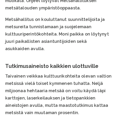
muokata. Ohjeet löytyvät Metsähallituksen
metsätalouden ympäristöoppaasta.
Metsähallitus on kouluttanut suunnittelijoita ja
metsureita tunnistamaan ja suojelemaan
kulttuuriperintökohteita. Moni paikka on löytynyt
juuri paikallisten asiantuntijoiden sekä
asukkaiden avulla.
Tutkimusaineisto kaikkien ulottuville
Taivainen veikkaa kulttuurikohteita olevan valtion
metsissä vielä toiset kymmenen tuhatta. Neljä
miljoonaa hehtaaria metsää on voitu käydä läpi
karttojen, laserkeilauksen ja tietopankkien
aineistojen avulla, mutta maastotutkimus kattaa
metsistä vain muutaman prosentin.