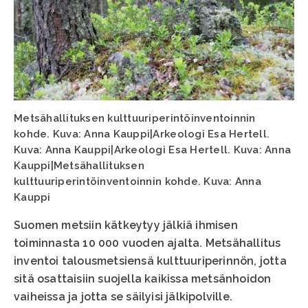
Metsähallituksen kulttuuriperintöinventoinnin
kohde. Kuva: Anna Kauppi|Arkeologi Esa Hertell.
Kuva: Anna Kauppi|Arkeologi Esa Hertell. Kuva: Anna
Kauppi|Metsähallituksen
kulttuuriperintöinventoinnin kohde. Kuva: Anna
Kauppi
Suomen metsiin kätkeytyy jälkiä ihmisen
toiminnasta 10 000 vuoden ajalta. Metsähallitus
inventoi talousmetsiensä kulttuuriperinnön, jotta
sitä osattaisiin suojella kaikissa metsänhoidon
vaiheissa ja jotta se säilyisi jälkipolville.