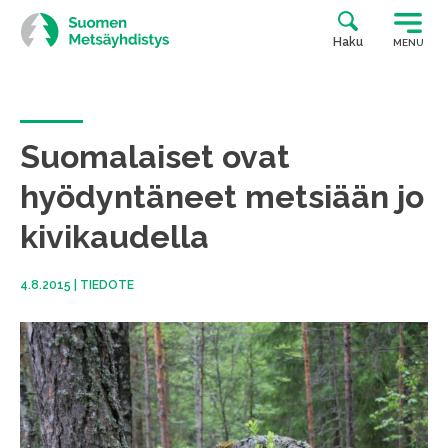
Siirry
suoraan
Haku
MENU
sisältöön
Suomalaiset ovat
hyödyntäneet metsiään jo
kivikaudella
4.8.2015
|
TIEDOTE