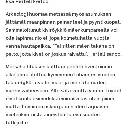
Esa Hertell
kertoo.
Arkeologi huomaa metsässä myös asumuksen
jättämät maanpinnan painanteet ja pyyntikuopat.
Sammaloitunut kiviröykkiö mäenkumpareella voi
olla lapinraunio eli jopa kolmetuhatta vuotta
vanha hautapaikka. ”Tai sitten mäen takana on
pelto, jolta kivet on joskus raivattu”, Hertell sanoo.
Metsähallituksen kulttuuriperintöinventoinnin
aikajänne ulottuu kymmenen tuhannen vuoden
takaa 1960-luvulle, maa- ja metsätalouden
murrosvaiheeseen. Alle sata vuotta vanhat löydöt
eivät kuulu esimerkiksi muinaismuistolain piiriin,
mutta Taivainen uskoo juuri niiden tarjoavan
mielenkiintoista aineistoa tulevaisuuden
tutkijoille.