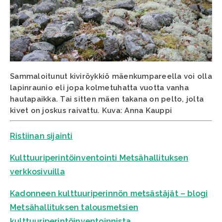
Sammaloitunut kiviröykkiö mäenkumpareella voi olla
lapinraunio eli jopa kolmetuhatta vuotta vanha
hautapaikka. Tai sitten mäen takana on pelto, jolta
kivet on joskus raivattu. Kuva: Anna Kauppi
Ristiinan sijainti
Kulttuuriperintöinventointi Metsähallituksen
verkkosivuilla
Kadonneen kulttuuriperinnön metsästäjät – blogi
Metsähallituksen talousmetsien
kulttuuriperintöinventoinnista