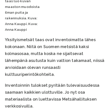
taas luo kuvan
maaston muodoista
ilman puita ja
rakennuksia. Kuva:
Anna Kauppi. Kuva:
Anna Kauppi
Yksityismetsät taas ovat inventoimatta lähes
kokonaan. Niitä on Suomen metsistä kaksi
kolmasosaa, mutta koska ne sijaitsevat
lähempänä asutusta kuin valtion takamaat, niissä
arvioidaan olevan runsaasti
kulttuuriperintökohteita.
Inventoinnin tulokset pyritään tulevaisuudessa
saamaan kaikkien ulottuville. Jo nyt osa
materiaalista on luettavissa Metsähallituksen
verkkosivuilla.