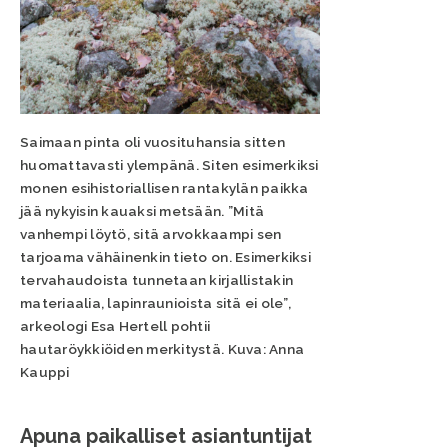
Saimaan pinta oli vuosituhansia sitten
huomattavasti ylempänä. Siten esimerkiksi
monen esihistoriallisen rantakylän paikka
jää nykyisin kauaksi metsään. ”Mitä
vanhempi löytö, sitä arvokkaampi sen
tarjoama vähäinenkin tieto on. Esimerkiksi
tervahaudoista tunnetaan kirjallistakin
materiaalia, lapinraunioista sitä ei ole”,
arkeologi Esa Hertell pohtii
hautaröykkiöiden merkitystä. Kuva: Anna
Kauppi
Apuna paikalliset asiantuntijat