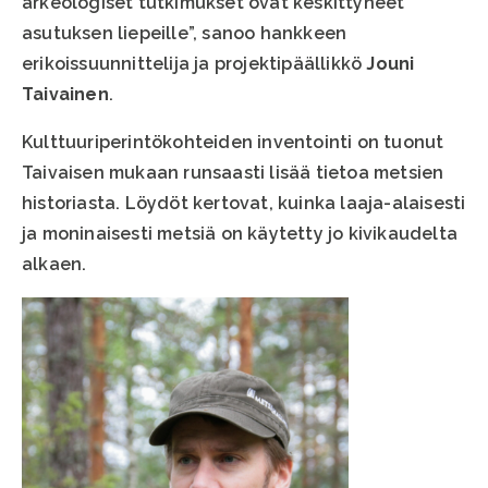
arkeologiset tutkimukset ovat keskittyneet
asutuksen liepeille”, sanoo hankkeen
erikoissuunnittelija ja projektipäällikkö
Jouni
Taivainen
.
Kulttuuriperintökohteiden inventointi on tuonut
Taivaisen mukaan runsaasti lisää tietoa metsien
historiasta. Löydöt kertovat, kuinka laaja-alaisesti
ja moninaisesti metsiä on käytetty jo kivikaudelta
alkaen.