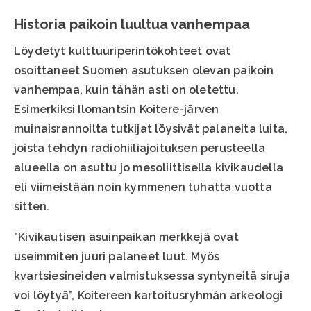
Historia paikoin luultua vanhempaa
Löydetyt kulttuuriperintökohteet ovat
osoittaneet Suomen asutuksen olevan paikoin
vanhempaa, kuin tähän asti on oletettu.
Esimerkiksi Ilomantsin Koitere-järven
muinaisrannoilta tutkijat löysivät palaneita luita,
joista tehdyn radiohiiliajoituksen perusteella
alueella on asuttu jo mesoliittisella kivikaudella
eli viimeistään noin kymmenen tuhatta vuotta
sitten.
”Kivikautisen asuinpaikan merkkejä ovat
useimmiten juuri palaneet luut. Myös
kvartsiesineiden valmistuksessa syntyneitä siruja
voi löytyä”, Koitereen kartoitusryhmän arkeologi