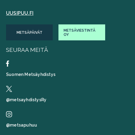
UUSIPUU.FI
METSÄVIESTINTÄ
METSÄPÄIVÄT
OY
SEURAA MEITÄ
Suomen Metsäyhdistys
@metsayhdistysRy
@metsapuhuu