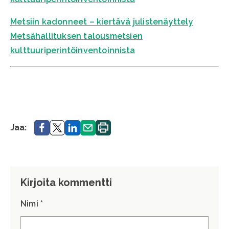
Metsiin kadonneet – kiertävä julistenäyttely
Metsähallituksen talousmetsien
kulttuuriperintöinventoinnista
Jaa.
Jaa.
Jaa.
Jaa.
Tulosta
Jaa:
sivu.
Kirjoita kommentti
Nimi *