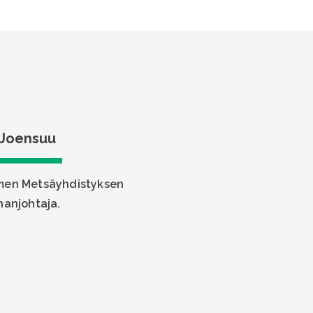
i Joensuu
omen Metsäyhdistyksen
nanjohtaja.