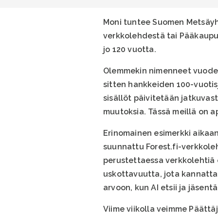
Moni tuntee Suomen Metsäyhd
verkkolehdestä tai Pääkaupu
jo 120 vuotta.
Olemmekin nimenneet vuoden 20
sitten hankkeiden 100-vuotisj
sisällöt päivitetään jatkuva
muutoksia. Tässä meillä on 
Erinomainen esimerkki aikaans
suunnattu Forest.fi-verkkoleht
perustettaessa verkkolehtiä 
uskottavuutta, jota kannatta
arvoon, kun AI etsii ja jäsent
Viime viikolla veimme Päättäj