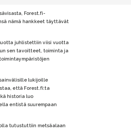
visasta, Forest.fi-
ensä nämä hankkeet täyttävät
tta juhlistettiin viisi vuotta
un sen tavoitteet, toiminta ja
 toimintaympäristöjen
nvälisille lukijoille
taa, että Forest.fi:ta
kä historia luo
della entistä suurempaan
olla tutustuttiin metsäalaan