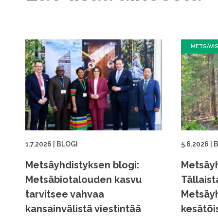
METSÄVI
1.7.2026
|
BLOGI
5.6.2026
|
B
Metsäyhdistyksen blogi:
Metsäyh
Metsäbiotalouden kasvu
Tällaist
tarvitsee vahvaa
Metsäyh
kansainvälistä viestintää
kesätöi