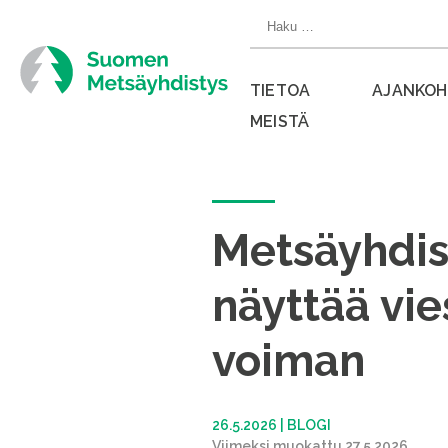
Siirry
Haku:
suoraan
sisältöön
TIETOA
AJANKOH
MEISTÄ
Sulje
valikko
Metsäyhdis
näyttää vie
voiman
26.5.2026
|
BLOGI
Viimeksi muokattu 27.5.2026