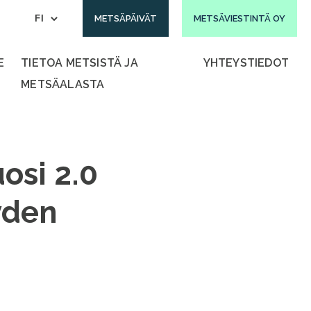
METSÄPÄIVÄT
METSÄVIESTINTÄ OY
E
TIETOA METSISTÄ JA
YHTEYSTIEDOT
METSÄALASTA
osi 2.0
yden