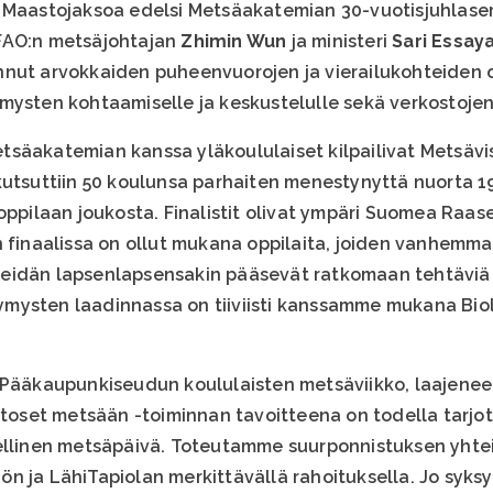
. Maastojaksoa edelsi Metsäakatemian 30-vuotisjuhlase
FAO:n metsäjohtajan
Zhimin Wun
ja ministeri
Sari Essay
nut arvokkaiden puheenvuorojen ja vierailukohteiden o
mysten kohtaamiselle ja keskustelulle sekä verkostojen
säakatemian kanssa yläkoululaiset kilpailivat Metsävi
kutsuttiin 50 koulunsa parhaiten menestynyttä nuorta 
oppilaan joukosta. Finalistit olivat ympäri Suomea Raase
n finaalissa on ollut mukana oppilaita, joiden vanhemma
eidän lapsenlapsensakin pääsevät ratkomaan tehtäviä m
kysymysten laadinnassa on tiiviisti kanssamme mukana Bi
, Pääkaupunkiseudun koululaisten metsäviikko, laajene
uutoset metsään -toiminnan tavoitteena on todella tarjo
sellinen metsäpäivä. Toteutamme suurponnistuksen yhte
n ja LähiTapiolan merkittävällä rahoituksella. Jo syk