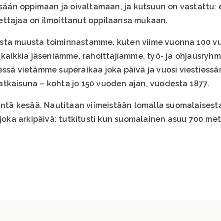
tsään oppimaan ja oivaltamaan, ja kutsuun on vastattu: 
ettajaa on ilmoittanut oppilaansa mukaan.
sta muusta toiminnastamme, kuten viime vuonna 100 vu
 kaikkia jäseniämme, rahoittajiamme, työ- ja ohjausryhm
essä vietämme superaikaa joka päivä ja vuosi viestiess
tkaisuna – kohta jo 150 vuoden ajan, vuodesta 1877.
mintä kesää. Nautitaan viimeistään lomalla suomalaisest
 joka arkipäivä: tutkitusti kun suomalainen asuu 700 me