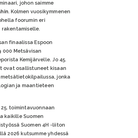
minaari, johon saimme
ahin
. Kolmen vuosikymmenen
hella foorumin eri
 rakentamiselle.
san finaalissa Espoon
19 000 Metsävisan
porista Kemijärvelle. Jo 45.
t ovat osallistuneet kisaan
etsätietokilpailussa, jonka
ologian ja maantieteen
e 25. toimintavuonnaan
ta kaikille Suomen
istyössä Suomen 4H -liiton
syllä 2026 kutsumme yhdessä