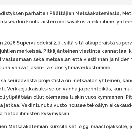
istyksen parhaiten Päättäjien Metsäakatemiasta, Metsä
nkiseudun koululaisten metsäviikosta eikä ihme, yhte
26 Supervuodeksi 2.0., sillä sitä alkuperäistä supervuo
uhlien merkeissä. Pitkäjänteinen viestintä kannattaa, k
sti vastaamaan sekä metsäalan että viestinnän ja niiden
apuna vahvat jäsen- ja sidosryhmäverkostomme.
a seuraavasta projektista on metsäalan yhteinen, kansai
i. Verkkojulkaisuksi se on vanha ja perinteikäs, kun muis
oli ylipäätään ollut olemassa tuskin vuosikymmenen. Pit
a jatkaa. Vakiintunut sivusto nousee tekoälyn aikakau
ää tietoa ihmisten kysymyksiin.
ien Metsäakatemian kurssilaiset jo 59. maastojaksolle, j