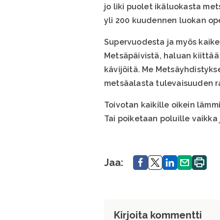
jo liki puolet ikäluokasta me
yli 200 kuudennen luokan op
Supervuodesta ja myös kaike
Metsäpäivistä, haluan kiittää
kävijöitä. Me Metsäyhdistyks
metsäalasta tulevaisuuden ra
Toivotan kaikille oikein läm
Tai poiketaan poluille vaikka
Jaa.
Jaa.
Jaa.
Jaa.
Tulosta
Jaa:
sivu.
Kirjoita kommentti