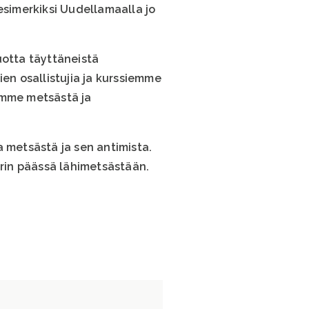
esimerkiksi Uudellamaalla jo
otta täyttäneistä
ien osallistujia ja kurssiemme
ämme metsästä ja
a metsästä ja sen antimista.
trin päässä lähimetsästään.