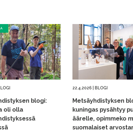
SA
LOGI
22.4.2026
|
BLOGI
distyksen blogi:
Metsäyhdistyksen bl
a oli olla
kuningas pysähtyy p
distyksessä
äärelle, opimmeko 
ssä
suomalaiset arvost