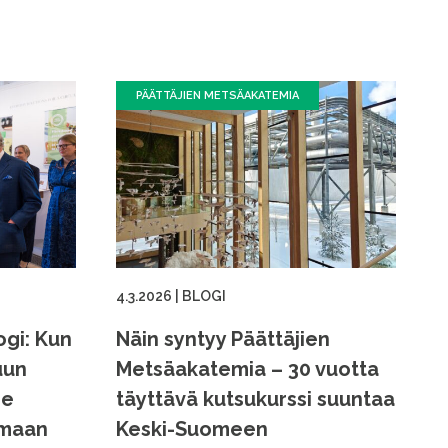
PÄÄTTÄJIEN METSÄAKATEMIA
4.3.2026
|
BLOGI
ogi: Kun
Näin syntyy Päättäjien
uun
Metsäakatemia – 30 vuotta
me
täyttävä kutsukurssi suuntaa
amaan
Keski-Suomeen