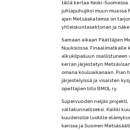
tällä kertaa Keski-Suomessa
juhlapuhujiksi muun muassa 
ajan Metsäakatemia on tarjon
yhteiskuntasektorien ja näke
Samaan aikaan Päättäjien Met
Nuuksiossa. Finaalimatkalle 
alkukilpailuun osallistuneen 
kerran järjestetyn Metsävisa
omana kouluaikanaan. Pian h
järjestelyissä ja visaisten 
opettajien liito BMOL ry.
Supervuoden neljäs projekti
valtakunnalliseksi. Kaikki k
kuudensille luokille elämyk
kanssa ja Suomen Metsäsäätiö