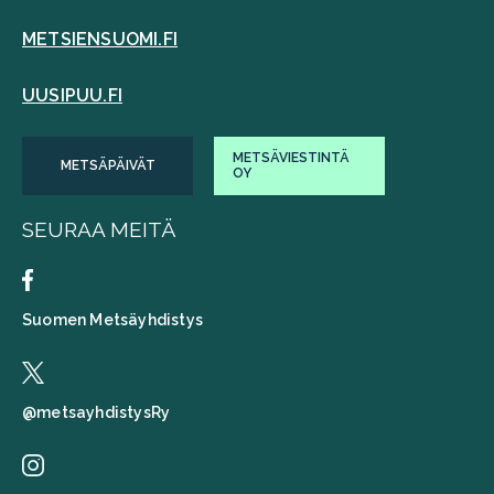
METSIENSUOMI.FI
UUSIPUU.FI
METSÄVIESTINTÄ
METSÄPÄIVÄT
OY
SEURAA MEITÄ
Suomen Metsäyhdistys
@metsayhdistysRy