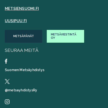
METSIENSUOMI.FI
UUSIPUU.FI
METSÄVIESTINTÄ
METSÄPÄIVÄT
OY
SEURAA MEITÄ
Suomen Metsäyhdistys
@metsayhdistysRy