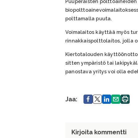
Puuperäisten polttoaineiden
biopolttoainevoimalaitoksess
polttamalla puuta.
Voimalaitos käyttää myös turv
rinnakkaispolttolaitos, joll
Kiertotalouden käyttöönottoa
sitten ympäristö tai lakipykäl
panostava yritys voi olla edel
Jaa.
Jaa.
Jaa.
Jaa.
Tulosta
Jaa:
sivu.
Kirjoita kommentti