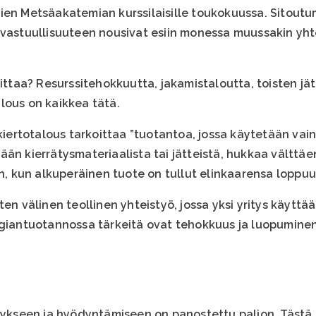
ien Metsäakatemian kurssilaisille toukokuussa. Sitout
 vastuullisuuteen nousivat esiin monessa muussakin yht
oittaa? Resurssitehokkuutta, jakamistaloutta, toisten j
lous on kaikkea tätä.
rtotalous tarkoittaa ”tuotantoa, jossa käytetään vain 
än kierrätysmateriaalista tai jätteistä, hukkaa välttäe
in, kun alkuperäinen tuote on tullut elinkaarensa loppuu
en välinen teollinen yhteistyö, jossa yksi yritys käyttää
giantuotannossa tärkeitä ovat tehokkuus ja luopuminen f
ätykseen ja hyödyntämiseen on panostettu paljon. Tästä