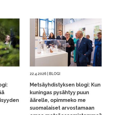
22.4.2026
|
BLOGI
gi:
Metsäyhdistyksen blogi: Kun
ää
kuningas pysähtyy puun
eisyyden
äärelle, opimmeko me
suomalaiset arvostamaan