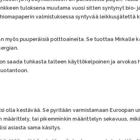
ankkeen tuloksena muutama vuosi sitten syntynyt bio- ja
 hiomapaperin valmistuksessa syntyvää leikkuujätettä 
n myös puuperäisiä polttoaineita. Se tuottaa Mirkalle 
ergian.
on saada tuhkasta talteen käyttökelpoinen ja arvokas h
 tuotantoon.
isi olla kestävää. Se pyritään varmistamaan Euroopan un
 määrittely, tai pikemminkin määrittelyn sekavuus, mik
lisi asiasta sama käsitys.