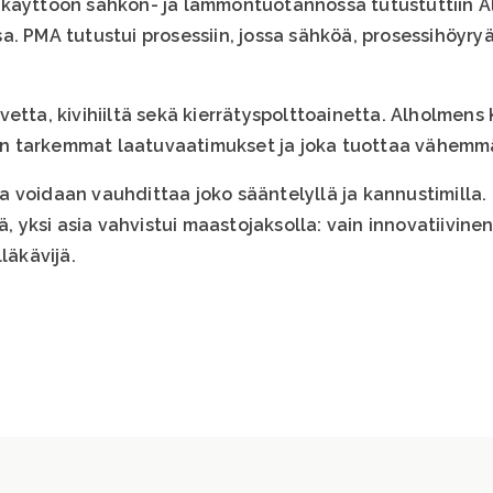
 käyttöön sähkön- ja lämmöntuotannossa tutustuttiin A
a. PMA tutustui prosessiin, jossa sähköä, prosessihöyr
etta, kivihiiltä sekä kierrätyspolttoainetta. Alholmens 
a on tarkemmat laatuvaatimukset ja joka tuottaa vähemm
 voidaan vauhdittaa joko sääntelyllä ja kannustimilla
ä, yksi asia vahvistui maastojaksolla: vain innovatiivine
läkävijä.