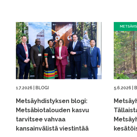
METSÄVI
1.7.2026
|
BLOGI
5.6.2026
|
B
Metsäyhdistyksen blogi:
Metsäyh
Metsäbiotalouden kasvu
Tällaist
tarvitsee vahvaa
Metsäyh
kansainvälistä viestintää
kesätöi