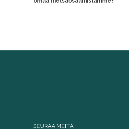
omaa metsäosaamistamme?
SEURAA MEITÄ