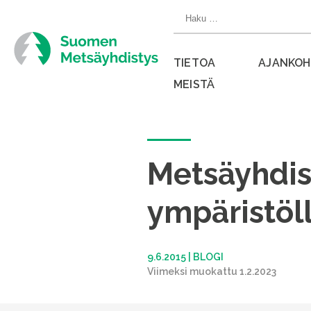
Siirry
Haku:
suoraan
sisältöön
TIETOA
AJANKOH
MEISTÄ
Sulje
valikko
Metsäyhdis
ympäristöll
9.6.2015
|
BLOGI
Viimeksi muokattu 1.2.2023