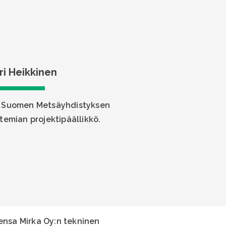
i Heikkinen
n Suomen Metsäyhdistyksen
emian projektipäällikkö.
ksensa Mirka Oy:n tekninen