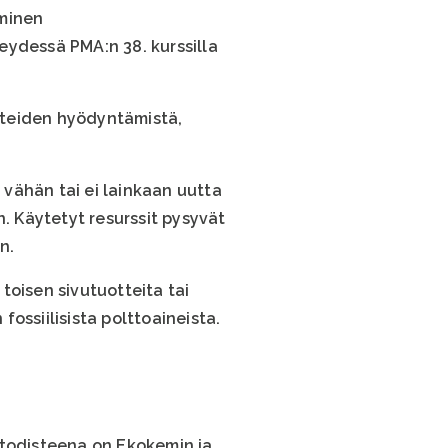
uminen
eydessä PMA:n 38. kurssilla
ätteiden hyödyntämistä,
vähän tai ei lainkaan uutta
n. Käytetyt resurssit pysyvät
n.
 toisen sivutuotteita tai
ossiilisista polttoaineista.
 todisteena on Ekokemin ja