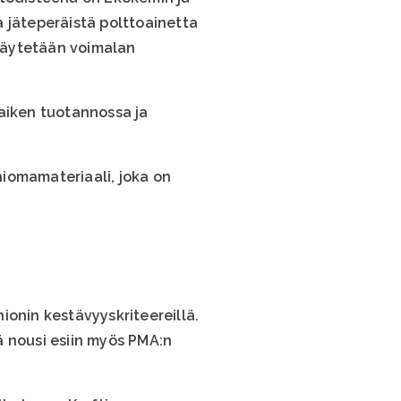
 jäteperäistä polttoainetta
käytetään voimalan
kaiken tuotannossa ja
iomamateriaali, joka on
ionin kestävyyskriteereillä.
ä nousi esiin myös PMA:n