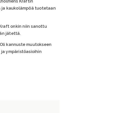
lholmens Kraftin
yä ja kaukolämpöä tuotetaan
Kraft onkin niin sanottu
än jätettä.
. Oli kannuste muutokseen
n ja ympäristöasioihin