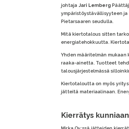
johtaja
Jari Lemberg
Päättäj
ympäristöystävällisyyteen ja
Pietarsaaren seudulla.
Mitä kiertotalous sitten tark
energiatehokkuutta. Kiertota
Yhden määritelmän mukaan kie
raaka-ainetta. Tuotteet tehdä
talousjärjestelmässä silloink
Kiertotaloutta on myös yrityst
jätteitä materiaalinaan. Ener
Kierrätys kunniaan
Mirka Oy:ssä jätteiden kierr