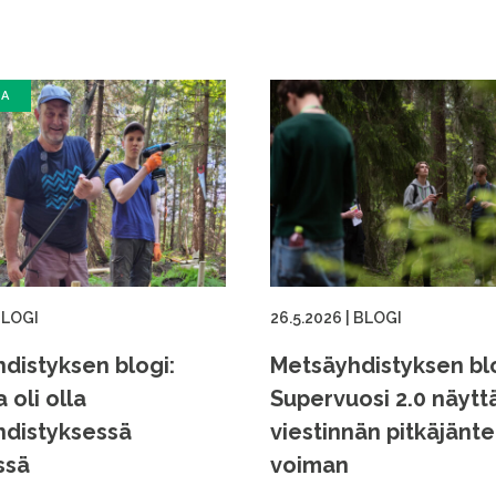
SA
LOGI
26.5.2026
|
BLOGI
distyksen blogi:
Metsäyhdistyksen blo
a oli olla
Supervuosi 2.0 näytt
distyksessä
viestinnän pitkäjänt
ssä
voiman