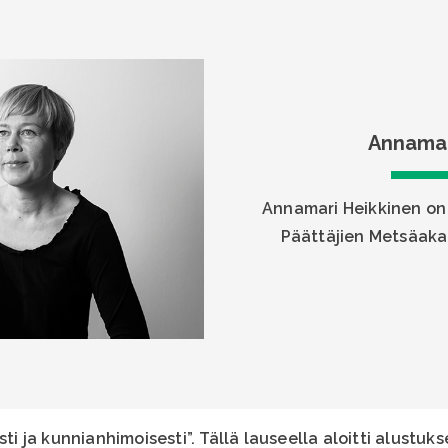
Annamar
Annamari Heikkinen o
Päättäjien Metsäakat
sti ja kunnianhimoisesti”. Tällä lauseella aloitti alustu