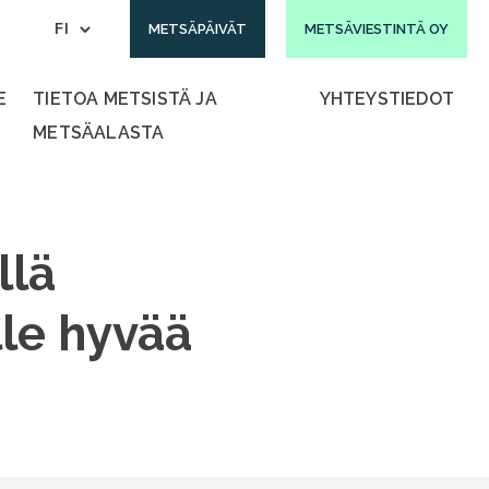
METSÄPÄIVÄT
METSÄVIESTINTÄ OY
E
TIETOA METSISTÄ JA
YHTEYSTIEDOT
METSÄALASTA
llä
lle hyvää