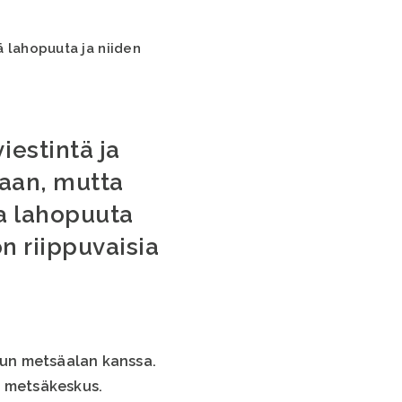
 lahopuuta ja niiden
estintä ja
laan, mutta
aa lahopuuta
n riippuvaisia
uun metsäalan kanssa.
n metsäkeskus.