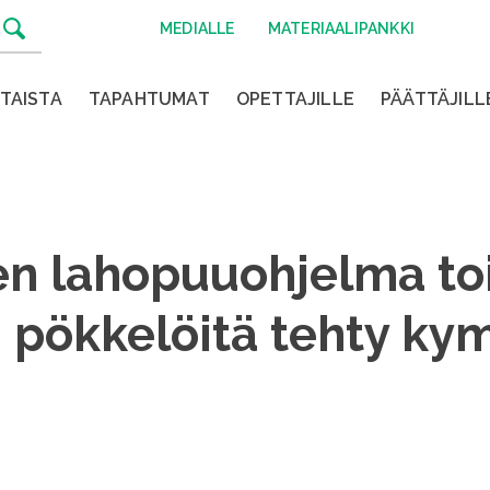
MEDIALLE
MATERIAALIPANKKI
TAISTA
TAPAHTUMAT
OPETTAJILLE
PÄÄTTÄJILL
en lahopuuohjelma toi
i pökkelöitä tehty k