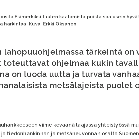
sila|Esimerkiksi tuulen kaatamista puista saa usein hyvää
a harkintaa. Kuva: Erkki Oksanen
 lahopuuohjelmassa tärkeintä on vi
t toteuttavat ohjelmaa kukin taval
ena on luoda uutta ja turvata vanh
analaisista metsälajeista puolet o
puuhankkeeseen viime keväänä laajassa yhteistyössä m
K ja tiedonhankinnan ja metsäneuvonnan osalta Suome