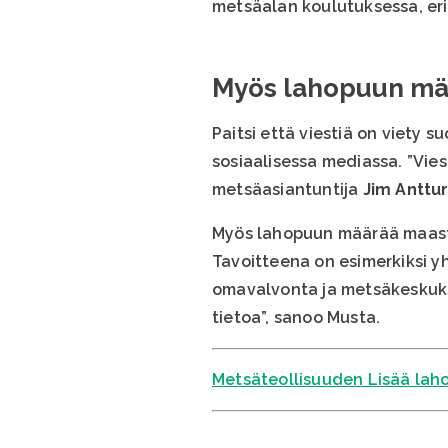
metsäalan koulutuksessa, eri
Myös lahopuun mä
Paitsi että viestiä on viety 
sosiaalisessa mediassa. ”Vie
metsäasiantuntija
Jim Anttur
Myös lahopuun määrää maasto
Tavoitteena on esimerkiksi yh
omavalvonta ja metsäkeskuks
tietoa”, sanoo Musta.
Metsäteollisuuden Lisää lah