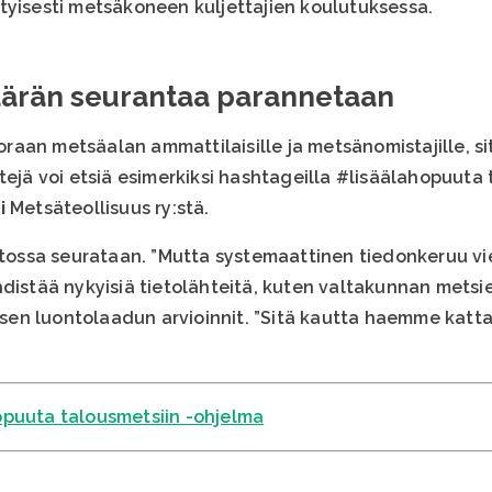
tyisesti metsäkoneen kuljettajien koulutuksessa.
ärän seurantaa parannetaan
suoraan metsäalan ammattilaisille ja metsänomistajille, s
stejä voi etsiä esimerkiksi hashtageilla #lisäälahopuut
i
Metsäteollisuus ry:stä.
ssa seurataan. ”Mutta systemaattinen tiedonkeruu vie
distää nykyisiä tietolähteitä, kuten valtakunnan metsien
en luontolaadun arvioinnit. ”Sitä kautta haemme kat
opuuta talousmetsiin -ohjelma