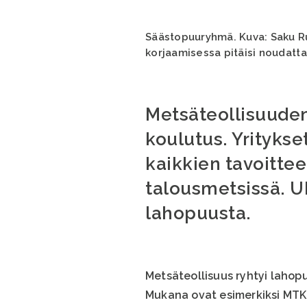
Säästopuuryhmä. Kuva: Saku Ruu
korjaamisessa pitäisi noudatta
Metsäteollisuuden
koulutus. Yritykse
kaikkien tavoitte
talousmetsissä. Uh
lahopuusta.
Metsäteollisuus ryhtyi laho
Mukana ovat esimerkiksi MT