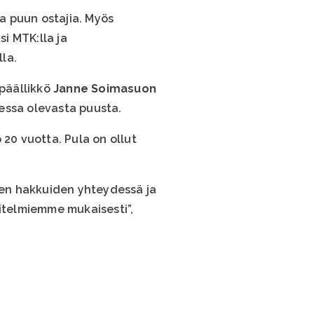
a puun ostajia. Myös
i MTK:lla ja
la.
öpäällikkö
Janne Soimasuon
essa olevasta puusta.
 20 vuotta. Pula on ollut
kien hakkuiden yhteydessä ja
itelmiemme mukaisesti”,