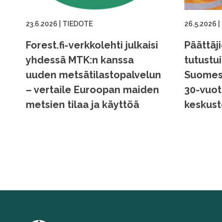
23.6.2026
|
TIEDOTE
26.5.2026
|
Forest.fi-verkkolehti julkaisi
Päättäj
yhdessä MTK:n kanssa
tutustu
uuden metsätilastopalvelun
Suomess
– vertaile Euroopan maiden
30-vuot
metsien tilaa ja käyttöä
keskust