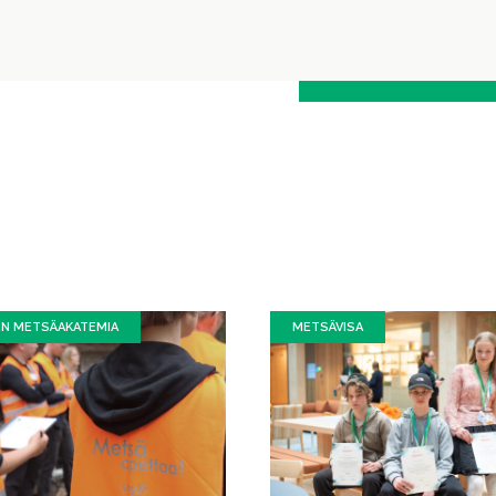
EN METSÄAKATEMIA
METSÄVISA