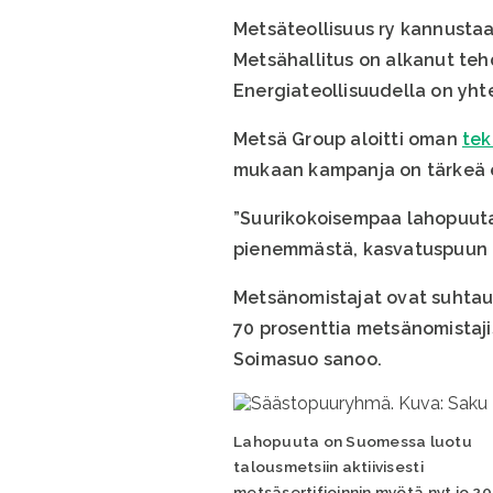
Metsäteollisuus ry kannustaa
Metsähallitus on alkanut teh
Energiateollisuudella on yht
Metsä Group aloitti oman
te
mukaan kampanja on tärkeä er
”Suurikokoisempaa lahopuuta o
pienemmästä, kasvatuspuun k
Metsänomistajat ovat suhtaut
70 prosenttia metsänomistaj
Soimasuo sanoo.
Lahopuuta on Suomessa luotu
talousmetsiin aktiivisesti
metsäsertifioinnin myötä nyt jo 20