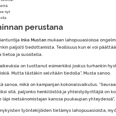
 että
ee nyt
sila
iminnan perustana
iantuntija
Inka Mustan
mukaan lahopuuasioissa ongelma
kin paljolti tiedottamista. Teollisuus kun ei voi päätt
 tietoa ja suositella.
aikeuksia on tuottanut esimerkiksi joskus turhankin hys
skiä. Mutta tästäkin selvitään tiedolla”, Musta sanoo.
elä sanoa, mikä on kampanjan kokonaisvaikutus. ”Seur
ksi sitä, paljonko henkilöstöä ja yhteistyöyrittäjiä on k
 läpi metsänomistajan kanssa puukaupan yhteydessä”,
a nykyisten työntekijöiden tietämys lahopuuasioista, my