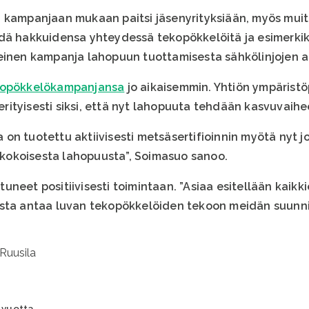
 kampanjaan mukaan paitsi jäsenyrityksiään, myös muit
dä hakkuidensa yhteydessä tekopökkelöitä ja esimerkiks
einen kampanja lahopuun tuottamisesta sähkölinjojen al
kopökkelökampanjansa
jo aikaisemmin. Yhtiön ympärist
ityisesti siksi, että nyt lahopuuta tehdään kasvuvaihe
n tuotettu aktiivisesti metsäsertifioinnin myötä nyt jo
okoisesta lahopuusta”, Soimasuo sanoo.
uneet positiivisesti toimintaan. ”Asiaa esitellään kaik
ista antaa luvan tekopökkelöiden tekoon meidän suunn
 vuotta.