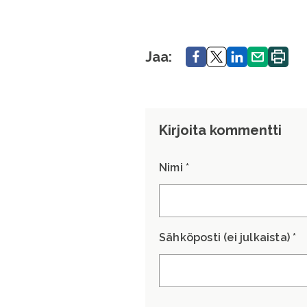
Jaa.
Jaa.
Jaa.
Jaa.
Tulosta
Jaa:
sivu.
Kirjoita kommentti
Nimi *
Sähköposti (ei julkaista) *