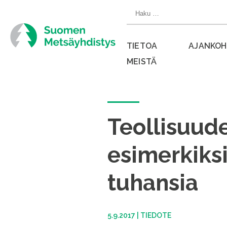
Siirry
Haku:
suoraan
sisältöön
TIETOA
AJANKOH
MEISTÄ
Sulje
valikko
Teollisuud
esimerkiks
tuhansia
5.9.2017
|
TIEDOTE