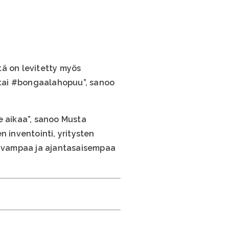
itä on levitetty myös
a tai #bongaalahopuu”, sanoo
 aikaa”, sanoo Musta
 inventointi, yritysten
tavampaa ja ajantasaisempaa