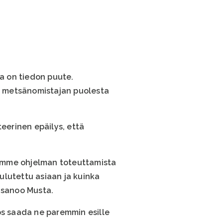
 on tiedon puute.
ää metsänomistajan puolesta
teerinen epäilys, että
aamme ohjelman toteuttamista
oulutettu asiaan ja kuinka
 sanoo Musta.
ös saada ne paremmin esille