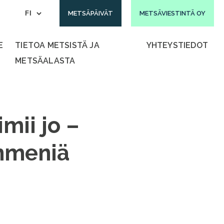
METSÄPÄIVÄT
METSÄVIESTINTÄ OY
E
TIETOA METSISTÄ JA
YHTEYSTIEDOT
METSÄALASTA
mii jo –
ymmeniä