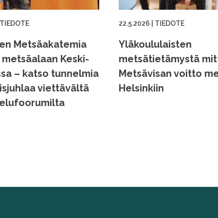
TIEDOTE
22.5.2026
|
TIEDOTE
ien Metsäakatemia
Yläkoululaisten
i metsäalaan Keski-
metsätietämystä mi
a – katso tunnelmia
Metsävisan voitto me
isjuhlaa viettävältä
Helsinkiin
elufoorumilta