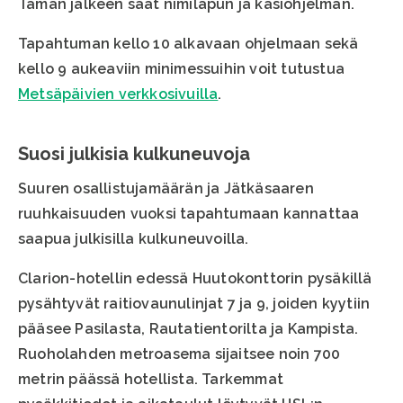
Tämän jälkeen saat nimilapun ja käsiohjelman.
Tapahtuman kello 10 alkavaan ohjelmaan sekä
kello 9 aukeaviin minimessuihin voit tutustua
Metsäpäivien verkkosivuilla
.
Suosi julkisia kulkuneuvoja
Suuren osallistujamäärän ja Jätkäsaaren
ruuhkaisuuden vuoksi tapahtumaan kannattaa
saapua julkisilla kulkuneuvoilla.
Clarion-hotellin edessä Huutokonttorin pysäkillä
pysähtyvät raitiovaunulinjat 7 ja 9, joiden kyytiin
pääsee Pasilasta, Rautatientorilta ja Kampista.
Ruoholahden metroasema sijaitsee noin 700
metrin päässä hotellista. Tarkemmat