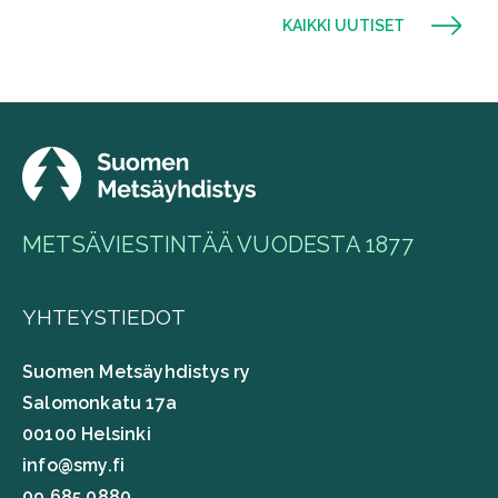
KAIKKI UUTISET
METSÄVIESTINTÄÄ VUODESTA 1877
YHTEYSTIEDOT
Suomen Metsäyhdistys ry
Salomonkatu 17a
00100 Helsinki
info@smy.fi
09 685 0880