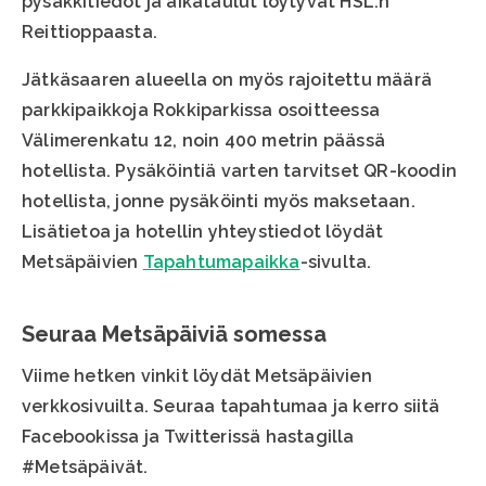
pysäkkitiedot ja aikataulut löytyvät HSL:n
Reittioppaasta.
Jätkäsaaren alueella on myös rajoitettu määrä
parkkipaikkoja Rokkiparkissa osoitteessa
Välimerenkatu 12, noin 400 metrin päässä
hotellista. Pysäköintiä varten tarvitset QR-koodin
hotellista, jonne pysäköinti myös maksetaan.
Lisätietoa ja hotellin yhteystiedot löydät
Metsäpäivien
Tapahtumapaikka
-sivulta.
Seuraa Metsäpäiviä somessa
Viime hetken vinkit löydät Metsäpäivien
verkkosivuilta. Seuraa tapahtumaa ja kerro siitä
Facebookissa ja Twitterissä hastagilla
#Metsäpäivät.