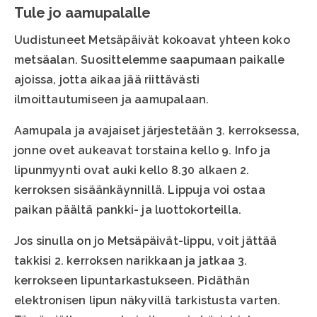
Tule jo aamupalalle
Uudistuneet Metsäpäivät kokoavat yhteen koko
metsäalan. Suosittelemme saapumaan paikalle
ajoissa, jotta aikaa jää riittävästi
ilmoittautumiseen ja aamupalaan.
Aamupala ja avajaiset järjestetään 3. kerroksessa,
jonne ovet aukeavat torstaina kello 9. Info ja
lipunmyynti ovat auki kello 8.30 alkaen 2.
kerroksen sisäänkäynnillä. Lippuja voi ostaa
paikan päältä pankki- ja luottokorteilla.
Jos sinulla on jo Metsäpäivät-lippu, voit jättää
takkisi 2. kerroksen narikkaan ja jatkaa 3.
kerrokseen lipuntarkastukseen. Pidäthän
elektronisen lipun näkyvillä tarkistusta varten.