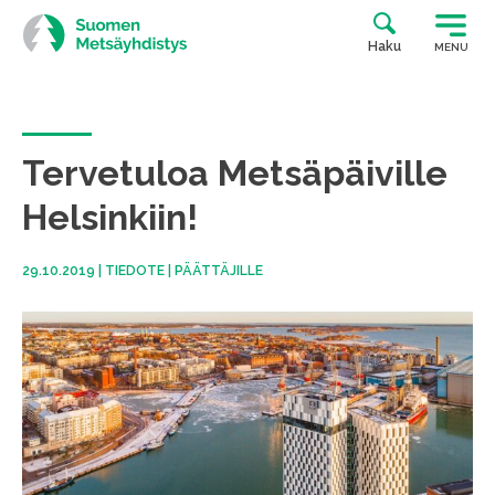
Siirry
suoraan
Haku
MENU
sisältöön
Tervetuloa Metsäpäiville
Helsinkiin!
29.10.2019
|
TIEDOTE
|
PÄÄTTÄJILLE