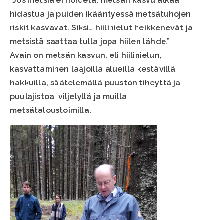
“Jos metsiä ei hoideta, metsän kasvu alkaa
hidastua ja puiden ikääntyessä metsätuhojen
riskit kasvavat. Siksi… hiilinielut heikkenevät ja
metsistä saattaa tulla jopa hiilen lähde.”
Avain on metsän kasvun, eli hiilinielun,
kasvattaminen laajoilla alueilla kestävillä
hakkuilla, säätelemällä puuston tiheyttä ja
puulajistoa, viljelyllä ja muilla
metsätaloustoimilla.