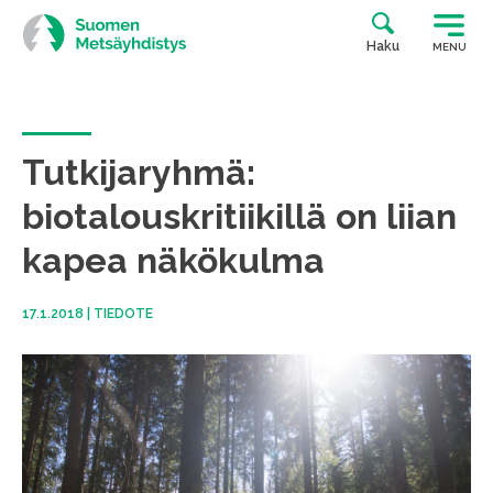
Siirry
suoraan
Haku
MENU
sisältöön
Tutkijaryhmä:
biotalouskritiikillä on liian
kapea näkökulma
17.1.2018
|
TIEDOTE