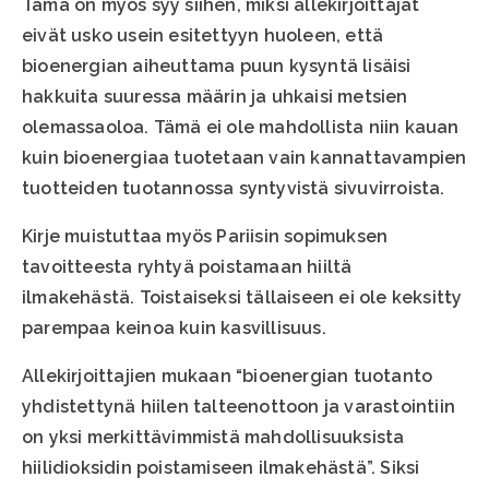
Tämä on myös syy siihen, miksi allekirjoittajat
eivät usko usein esitettyyn huoleen, että
bioenergian aiheuttama puun kysyntä lisäisi
hakkuita suuressa määrin ja uhkaisi metsien
olemassaoloa. Tämä ei ole mahdollista niin kauan
kuin bioenergiaa tuotetaan vain kannattavampien
tuotteiden tuotannossa syntyvistä sivuvirroista.
Kirje muistuttaa myös Pariisin sopimuksen
tavoitteesta ryhtyä poistamaan hiiltä
ilmakehästä. Toistaiseksi tällaiseen ei ole keksitty
parempaa keinoa kuin kasvillisuus.
Allekirjoittajien mukaan “bioenergian tuotanto
yhdistettynä hiilen talteenottoon ja varastointiin
on yksi merkittävimmistä mahdollisuuksista
hiilidioksidin poistamiseen ilmakehästä”. Siksi