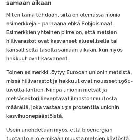
samaan aikaan
Miten tämä tehdään, siitä on olemassa monia
esimerkkejä – parhaana ehkä Pohjoismaat.
Esimerkkien yhteinen piirre on, että metsien
hiilivarastot ovat kasvaneet alueellisella tai
kansallisella tasolla samaan aikaan, kun myös
hakkuut ovat kasvaneet.
Toinen esimerkki löytyy Eurooan unionin metsistä,
missä hiilivarastot ja hakkuut ovat nousseet 1960-
luvulta lähtien. Niinpä unionin metsät ja
metsäsektori lieventävät ilmastonmuutosta
määrällä, joka vastaa 13:a prosenttia unionin
kasvihuonepäästöistä.
Usein unohdetaan myös, että bioenergian
tuotanto ei ole mikään muusta metsien käytöstä