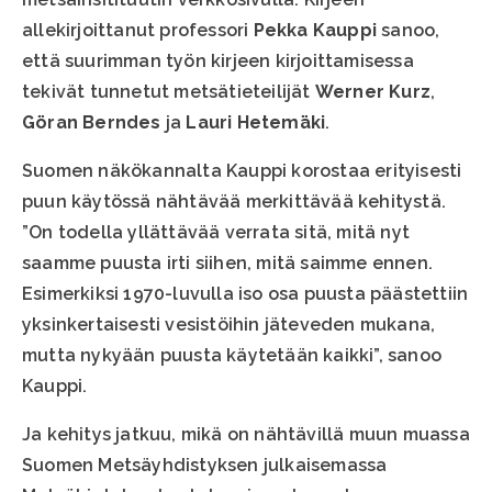
allekirjoittanut professori
Pekka Kauppi
sanoo,
että suurimman työn kirjeen kirjoittamisessa
tekivät tunnetut metsätieteilijät
Werner Kurz
,
Göran Berndes
ja
Lauri Hetemäki
.
Suomen näkökannalta Kauppi korostaa erityisesti
puun käytössä nähtävää merkittävää kehitystä.
”On todella yllättävää verrata sitä, mitä nyt
saamme puusta irti siihen, mitä saimme ennen.
Esimerkiksi 1970-luvulla iso osa puusta päästettiin
yksinkertaisesti vesistöihin jäteveden mukana,
mutta nykyään puusta käytetään kaikki”, sanoo
Kauppi.
Ja kehitys jatkuu, mikä on nähtävillä muun muassa
Suomen Metsäyhdistyksen julkaisemassa