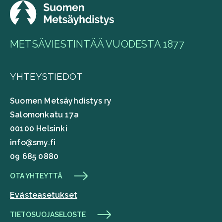
METSÄVIESTINTÄÄ VUODESTA 1877
YHTEYSTIEDOT
Suomen Metsäyhdistys ry
Salomonkatu 17a
00100 Helsinki
info@smy.fi
09 685 0880
OTA YHTEYTTÄ
Evästeasetukset
TIETOSUOJASELOSTE