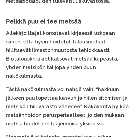
Metsäbiotalouden tulevaisuuskuvastossa.
Pelkkä puu ei tee metsää
Allekirjoittajat korostavat kirjeessä uskoaan
siihen, että hyvin hoidetut talousmetsät
hillitsevät ilmastonmuutosta tehiokkaasti.
Biotalouskriitikiot katsovat metsää kapeasta,
yhden metsikön tai jopa yhden puun
näkökulmasta.
Tästä näkökulmasta voi nähdä vain, “hakkuun
jälkeen puu lopettaa kasvun ja hiilen sitomisen ja
metsikön hiilivarasto vähenee”. Näkökanta hylkää
metsänhoidon perusperiaatteet, joiden mukaan
metsiä hoidetaan laajemmisa yksiköissä.