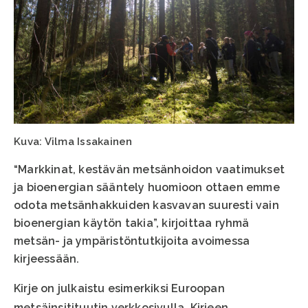
Kuva: Vilma Issakainen
“Markkinat, kestävän metsänhoidon vaatimukset
ja bioenergian sääntely huomioon ottaen emme
odota metsänhakkuiden kasvavan suuresti vain
bioenergian käytön takia”, kirjoittaa ryhmä
metsän- ja ympäristöntutkijoita avoimessa
kirjeessään.
Kirje on julkaistu esimerkiksi Euroopan
metsäinsitituutin verkkosivulla. Kirjeen