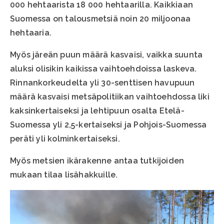
000 hehtaarista 18 000 hehtaarilla. Kaikkiaan
Suomessa on talousmetsiä noin 20 miljoonaa
hehtaaria.
Myös järeän puun määrä kasvaisi, vaikka suunta
aluksi olisikin kaikissa vaihtoehdoissa laskeva.
Rinnankorkeudelta yli 30-senttisen havupuun
määrä kasvaisi metsäpolitiikan vaihtoehdossa liki
kaksinkertaiseksi ja lehtipuun osalta Etelä-
Suomessa yli 2,5-kertaiseksi ja Pohjois-Suomessa
peräti yli kolminkertaiseksi.
Myös metsien ikärakenne antaa tutkijoiden
mukaan tilaa lisähakkuille.