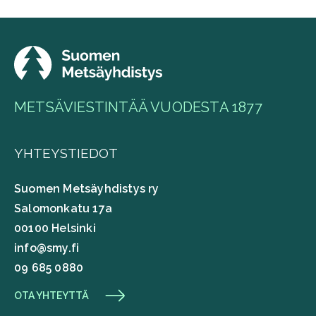
METSÄVIESTINTÄÄ VUODESTA 1877
YHTEYSTIEDOT
Suomen Metsäyhdistys ry
Salomonkatu 17a
00100 Helsinki
info@smy.fi
09 685 0880
OTA YHTEYTTÄ