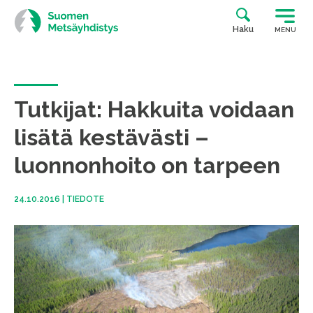
Siirry
suoraan
Haku
MENU
sisältöön
Tutkijat: Hakkuita voidaan
lisätä kestävästi –
luonnonhoito on tarpeen
24.10.2016
|
TIEDOTE