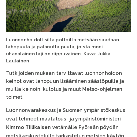
Luonnonhoidollisilla poltoilla metsään saadaan
lahopuuta ja palanutta puuta, joista moni
uhanalainen laji on riippuvainen. Kuva: Jukka
Laulainen
Tutkijoiden mukaan tarvittavat luonnonhoidon
keinot ovat lahopuun lisääminen säästöpuilla ja
muilla keinoin, kulotus ja muut Metso-ohjelman
toimet.
Luonnonvarakeskus ja Suomen ympäristökeskus
ovat tehneet maatalous- ja ympäristöministeri
Kimmo Tiilikaisen
vetämälle Pyöreän pöydän
metsäkeskustelulle tarkastelun metsien käytön