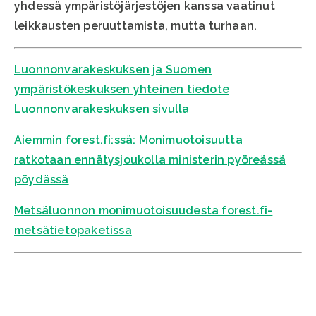
yhdessä ympäristöjärjestöjen kanssa vaatinut
leikkausten peruuttamista, mutta turhaan.
Luonnonvarakeskuksen ja Suomen
ympäristökeskuksen yhteinen tiedote
Luonnonvarakeskuksen sivulla
Aiemmin forest.fi:ssä: Monimuotoisuutta
ratkotaan ennätysjoukolla ministerin pyöreässä
pöydässä
Metsäluonnon monimuotoisuudesta forest.fi-
metsätietopaketissa