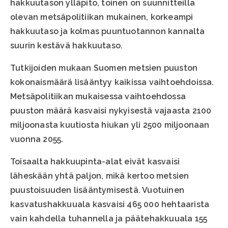
hakkuutason ylläpito, toinen on suunnitteilla
olevan metsäpolitiikan mukainen, korkeampi
hakkuutaso ja kolmas puuntuotannon kannalta
suurin kestävä hakkuutaso.
Tutkijoiden mukaan Suomen metsien puuston
kokonaismäärä lisääntyy kaikissa vaihtoehdoissa.
Metsäpolitiikan mukaisessa vaihtoehdossa
puuston määrä kasvaisi nykyisestä vajaasta 2100
miljoonasta kuutiosta hiukan yli 2500 miljoonaan
vuonna 2055.
Toisaalta hakkuupinta-alat eivät kasvaisi
läheskään yhtä paljon, mikä kertoo metsien
puustoisuuden lisääntymisestä. Vuotuinen
kasvatushakkuuala kasvaisi 465 000 hehtaarista
vain kahdella tuhannella ja päätehakkuuala 155