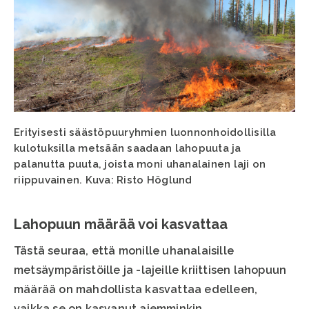
Erityisesti säästöpuuryhmien luonnonhoidollisilla
kulotuksilla metsään saadaan lahopuuta ja
palanutta puuta, joista moni uhanalainen laji on
riippuvainen. Kuva: Risto Höglund
Lahopuun määrää voi kasvattaa
Tästä seuraa, että monille uhanalaisille
metsäympäristöille ja -lajeille kriittisen lahopuun
määrää on mahdollista kasvattaa edelleen,
vaikka se on kasvanut aiemminkin.