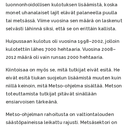
luonnonhoidollisen kulotuksen lisäämistä, koska
monet uhanalaiset lajit elävät palaneella puulla
tai metsässä. Viime vuosina sen määrä on laskenut
selvästi lähinnä siksi, että se on erittäin kallista.
Huipussaan kulotus oli vuosina 1998–2002, jolloin
kulotettiin lähes 7000 hehtaaria. Vuosina 2008–
2012 määrä oli vain runsas 2000 hehtaaria.
Kiintoisaa on myös se, mitä tutkijat eivät esitä. He
eivät esitä tiukan suojelun lisäämistä muuten kuin
niillä keinoin, mitä Metso-ohjelma sisältää. Metson
toteuttamista tutkijat pitävät sinällään
ensiarvoisen tärkeänä.
Metso-ohjelman rahoitusta on valtiontalouden
säästöpaineissa leikattu rajusti. Metsäsektori on