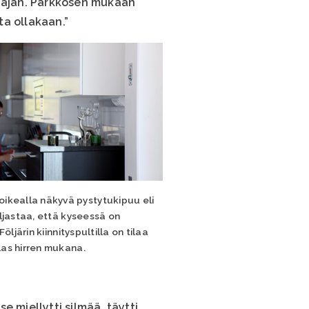
n ajan. Parkkosen mukaan
ta ollakaan.”
oikealla näkyvä pystytukipuu eli
aljastaa, että kyseessä on
 Följärin kiinnityspultilla on tilaa
las hirren mukana.
 miellytti silmää, täytti