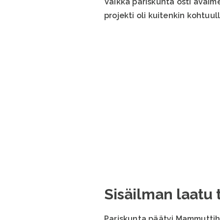
Vaikka pariskunta osti avaim
projekti oli kuitenkin kohtuul
Sisäilman laatu 
Pariskunta päätyi Mammuttihir