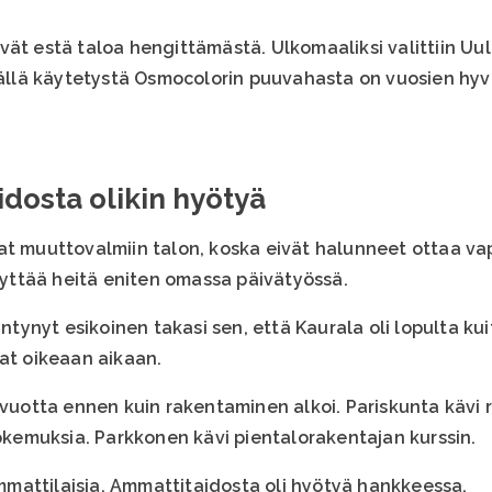
 eivät estä taloa hengittämästä. Ulkomaaliksi valittiin U
isällä käytetystä Osmocolorin puuvahasta on vuosien hy
dosta olikin hyötyä
at muuttovalmiin talon, koska eivät halunneet ottaa v
ttää heitä eniten omassa päivätyössä.
ynyt esikoinen takasi sen, että Kaurala oli lopulta kui
kat oikeaan aikaan.
 vuotta ennen kuin rakentaminen alkoi. Pariskunta kävi 
kokemuksia. Parkkonen kävi pientalorakentajan kurssin.
mattilaisia. Ammattitaidosta oli hyötyä hankkeessa.