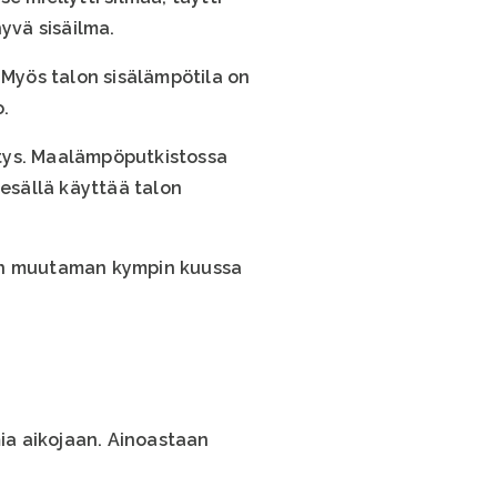
yvä sisäilma.
Myös talon sisälämpötila on
o.
ytys. Maalämpöputkistossa
esällä käyttää talon
ain muutaman kympin kuussa
mia aikojaan. Ainoastaan