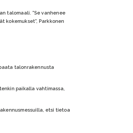
ulan talomaali. ”Se vanhenee
vät kokemukset”, Parkkonen
apaata talonrakennusta
tenkin paikalla vahtimassa,
rakennusmessuilla, etsi tietoa