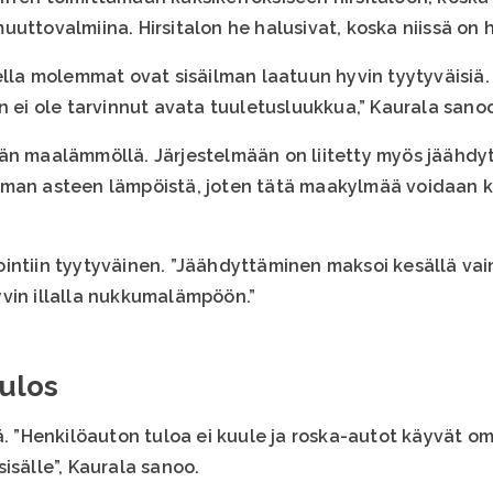
uttovalmiina. Hirsitalon he halusivat, koska niissä on h
a molemmat ovat sisäilman laatuun hyvin tyytyväisiä. 
n ei ole tarvinnut avata tuuletusluukkua,” Kaurala sano
ään maalämmöllä. Järjestelmään on liitetty myös jäähd
aman asteen lämpöistä, joten tätä maakylmää voidaan k
ointiin tyytyväinen. ”Jäähdyttäminen maksoi kesällä v
 hyvin illalla nukkumalämpöön.”
 ulos
ä. ”Henkilöauton tuloa ei kuule ja roska-autot käyvät o
isälle”, Kaurala sanoo.