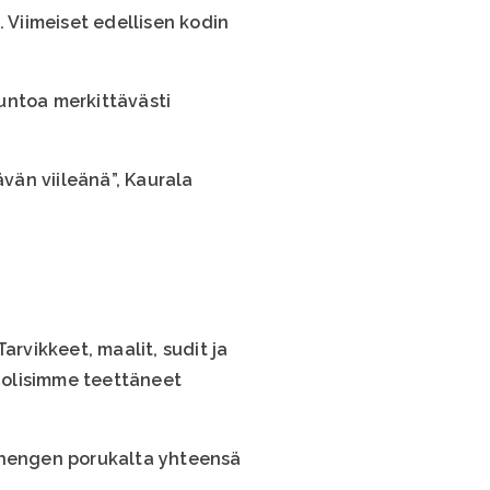
 Viimeiset edellisen kodin
untoa merkittävästi
ävän viileänä”, Kaurala
arvikkeet, maalit, sudit ja
s olisimme teettäneet
5 hengen porukalta yhteensä