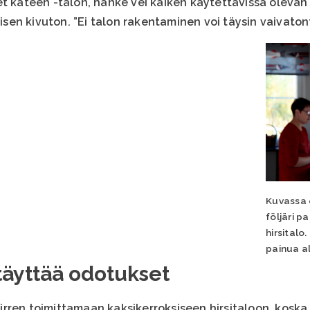
et käteen -talon, hanke vei kaiken käytettävissä oleva
lisen kivuton. ”Ei talon rakentaminen voi täysin vaivaton
Kuvassa 
följäri p
hirsitalo.
painua a
täyttää odotukset
ren toimittamaan kaksikerroksiseen hirsitaloon, koska se