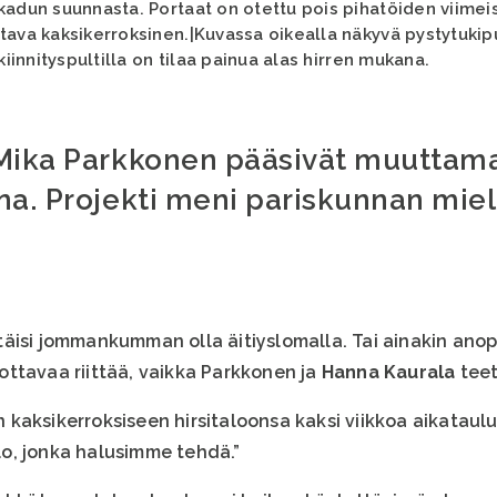
kadun suunnasta. Portaat on otettu pois pihatöiden viimeis
ava kaksikerroksinen.|Kuvassa oikealla näkyvä pystytukipuu
kiinnityspultilla on tilaa painua alas hirren mukana.
 Mika Parkkonen pääsivät muuttam
na. Projekti meni pariskunnan miel
isi jommankumman olla äitiyslomalla. Tai ainakin anopin 
ottavaa riittää, vaikka Parkkonen ja
Hanna
Kaurala
teet
kaksikerroksiseen hirsitaloonsa kaksi viikkoa aikataul
alo, jonka halusimme tehdä.”