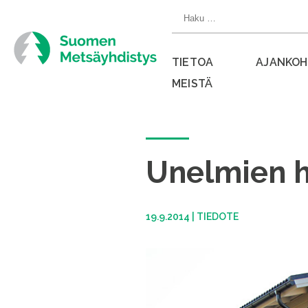
Siirry
Haku:
suoraan
sisältöön
TIETOA
AJANKOH
MEISTÄ
Sulje
valikko
Unelmien hi
19.9.2014
|
TIEDOTE