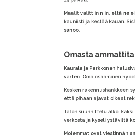
Maalit valittiin niin, että ne
kauniisti ja kestää kauan. S
sanoo.
Omasta ammattitai
Kaurala ja Parkkonen halusiv
varten. Oma osaaminen hyödy
Kesken rakennushankkeen synt
että pihaan ajavat oikeat re
Talon suunnittelu alkoi kaksi
verkosta ja kyseli ystäviltä 
Molemmat ovat viestinnän am