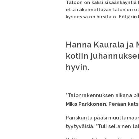
Taloon on kaksi sisäänkäyntiä 
että rakennettavan talon on olt
kyseessä on hirsitalo. Följärin 
Hanna Kaurala ja
kotiin juhannukse
hyvin.
”Talonrakennuksen aikana pitä
Mika
Parkkonen
. Perään kats
Pariskunta pääsi muuttamaan 
tyytyväisiä. ”Tuli sellainen t