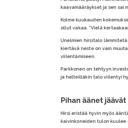
kaavamääräykset ja sen sai mu
Kolme kuukauden kokemuksell
ollut vakaa. ”Vielä kertaakaa
Unelmien hirsitalo lämmitet
kiertävä neste on vain muut
viilentämiseen.
Parkkonen on tehtyyn invest
ja helteilläkin talo viilentyi
Pihan äänet jäävät
Hirsi eristää hyvin myös äänt
kaivinkoneiden tulon kuulee s