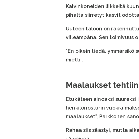
Kaivinkoneiden liikkeitä kuun
pihalta siirretyt kasvit odott
Uuteen taloon on rakennuttu 
viileämpänä. Sen toimivuus on
”En oikein tiedä, ymmärsikö s
miettii.
Maalaukset tehtiin 
Etukäteen ainoaksi suureksi i
henkilönosturin vuokra maksoi
maalaukset”, Parkkonen sano
Rahaa siis säästyi, mutta ai
13 päivää.