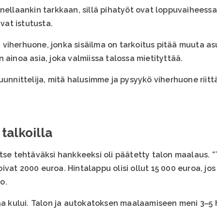
nellaankin tarkkaan, sillä pihatyöt ovat loppuvaiheessa.
avat istutusta.
viherhuone, jonka sisäilma on tarkoitus pitää muuta as
 ainoa asia, joka valmiissa talossa mietityttää.
uunnittelija, mitä halusimme ja pysyykö viherhuone riitt
talkoilla
tse tehtäväksi hankkeeksi oli päätetty talon maalaus. ”T
vat 2000 euroa. Hintalappu olisi ollut 15 000 euroa, jo
o.
kaa kului. Talon ja autokatoksen maalaamiseen meni 3‒